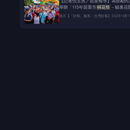
【記者倪玉濱／苗栗報導】為鼓勵民
舉辦「115年苗栗市
桐花祭
－貓裏花
地方
【『好報』報系：台灣好報】
2026-06-