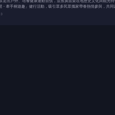
眾走出戶外、培養健康運動習慣，並推廣苗栗在地歷史文化與觀光特色
開・牽手桐遊趣」健行活動，吸引眾多民眾攜家帶眷熱情參與，共同
13