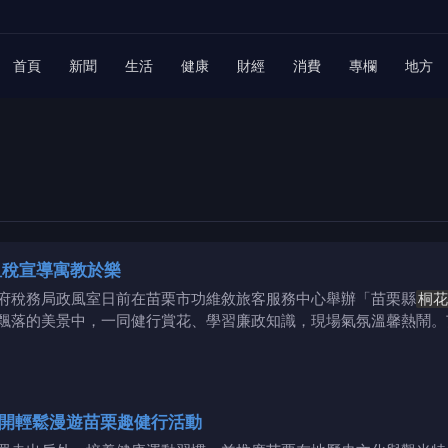
首頁
新聞
生活
健康
財經
消費
專欄
地方
租稅宣導寓教於樂
府稅務局政風室日前在苗栗市功維敘旅客服務中心舉辦「苗栗縣
桐花
飄落的美景中，一同健行賞花、學習廉政知識，現場氣氛溫馨熱鬧。
開輕鬆漫遊苗栗趣健行活動