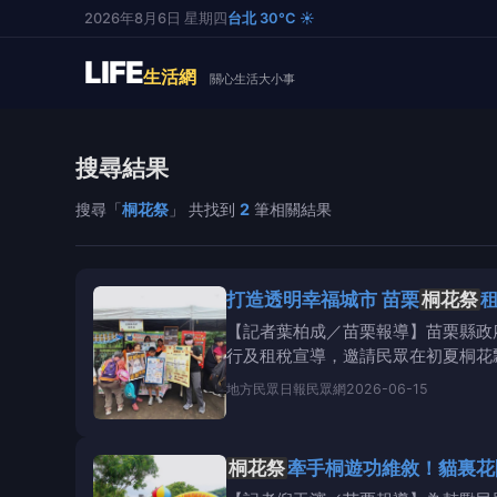
2026年8月6日 星期四
台北 30°C ☀️
LIFE
生活網
關心生活大小事
搜尋結果
搜尋「
桐花祭
」 共找到
2
筆相關結果
打造透明幸福城市 苗栗
桐花祭
【記者葉柏成／苗栗報導】苗栗縣政
行及租稅宣導，邀請民眾在初夏桐花
活
地方
民眾日報民眾網
2026-06-15
桐花祭
牽手桐遊功維敘！貓裏花