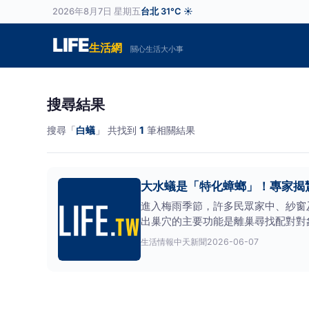
2026年8月7日 星期五
台北 31°C ☀️
LIFE
生活網
關心生活大小事
搜尋結果
搜尋「
白蟻
」 共找到
1
筆相關結果
大水蟻是「特化蟑螂」！專家揭
進入梅雨季節，許多民眾家中、紗窗
出巢穴的主要功能是離巢尋找配對對
蟻
(大水蟻)交流社團）
生活情報
中天新聞
2026-06-07