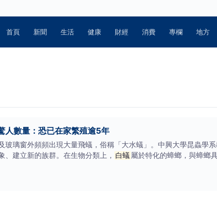
首頁
新聞
生活
健康
財經
消費
專欄
地方
驚人數量：恐已在家繁殖逾5年
及玻璃窗外頻頻出現大量飛蟻，俗稱「大水蟻」。中興大學昆蟲學系
象、建立新的族群。在生物分類上，
白蟻
屬於特化的蟑螂，與蟑螂