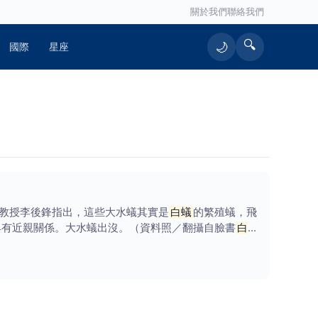
關於我們
聯絡我們
🔍
🌙
國際
星座
教授李後鋒指出，這些大水蟻其實是
白蟻
的繁殖蟻，飛
具有近親關係。大水蟻出沒。（資料照／翻攝自臉書
白