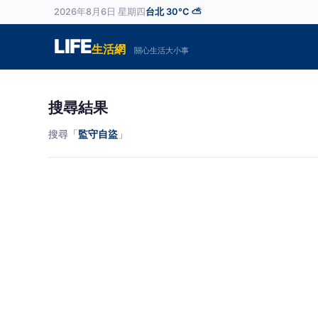
2026年8月6日 星期四
台北 30°C ⛅
LIFE
生活網
關心生活大小事
搜尋結果
搜尋「
監守自盜
」