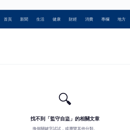
首頁
新聞
生活
健康
財經
消費
專欄
地方
🔍
找不到「監守自盜」的相關文章
換個關鍵字試試，或瀏覽其他分類。