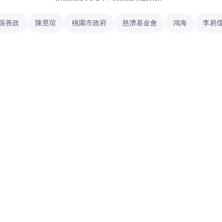
張善政
陳昱瑄
桃園市政府
慈濟基金會
鴻海
李易