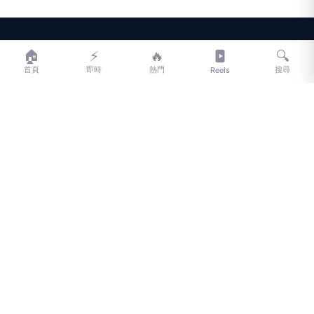
LIFE
生活網
🏠
⚡
🔥
🔍
首頁
即時
熱門
搜尋
Reels
LIFE 生活網是台灣領先的生活資訊平台，提供即時新聞、生活、健康、
財經、娛樂等多元內容。
f
L
▶
📷
新聞分類
新聞
更多內容
生活
地方新聞
健康
關於 LIFE
國際新聞
財經
合作夥伴
星座運勢
消費