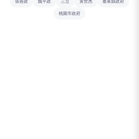
張善政
魏平政
三立
黃世杰
臺東縣政府
桃園市政府