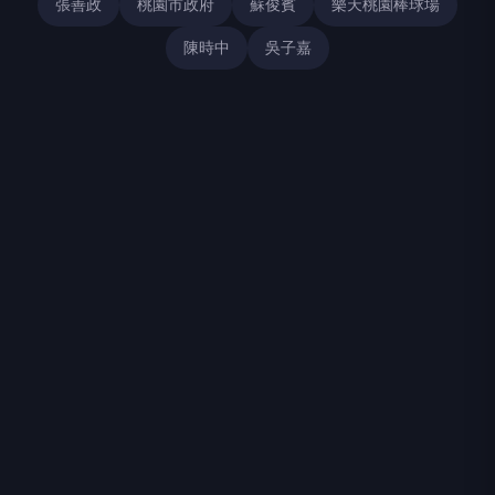
張善政
桃園市政府
蘇俊賓
樂天桃園棒球場
陳時中
吳子嘉