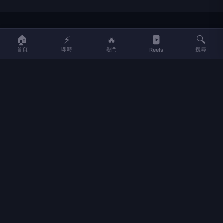
LIFE
生活網
🏠
⚡
🔥
🔍
首頁
即時
熱門
搜尋
Reels
LIFE 生活網是台灣領先的生活資訊平台，提供即時新聞、生活、健康、
財經、娛樂等多元內容。
f
L
▶
📷
新聞分類
新聞
更多內容
生活
地方新聞
健康
關於 LIFE
國際新聞
財經
合作夥伴
星座運勢
消費