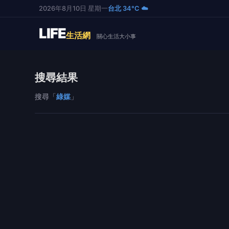
2026年8月10日 星期一
台北 34°C ☁️
LIFE
生活網
關心生活大小事
搜尋結果
搜尋「
綠媒
」