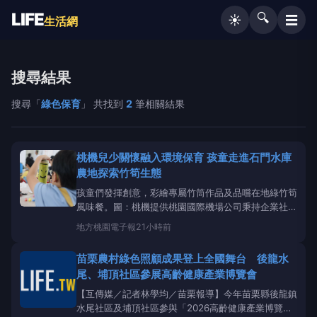
LIFE
🔍
☰
☀️
生活網
搜尋結果
搜尋「
綠色保育
」 共找到
2
筆相關結果
桃機兒少關懷融入環境保育 孩童走進石門水庫
農地探索竹筍生態
孩童們發揮創意，彩繪專屬竹筒作品及品嚐在地綠竹筍
風味餐。圖：桃機提供桃園國際機場公司秉持企業社會
責任，將環境保育成果延伸至兒少關懷，於8月6日至7
地方
桃園電子報
21小時前
日分三梯次舉辦「水源守護．竹筍趣－桃機綠色農遊」
活動，邀請藍迪兒童之家、睦祥育幼院及台灣國際兒童
苗栗農村綠色照顧成果登上全國舞台 後龍水
村孩童，走進桃園大溪
尾、埔頂社區參展高齡健康產業博覽會
【互傳媒／記者林學均／苗栗報導】今年苗栗縣後龍鎮
水尾社區及埔頂社區參與「2026高齡健康產業博覽