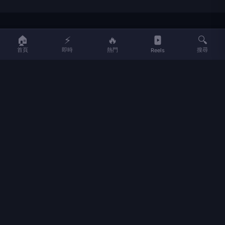
LIFE
生活網
🏠
⚡
🔥
🔍
首頁
即時
熱門
搜尋
Reels
LIFE 生活網是台灣領先的生活資訊平台，提供即時新聞、生活、健康、
財經、娛樂等多元內容。
f
L
▶
📷
新聞分類
新聞
更多內容
生活
地方新聞
健康
關於 LIFE
國際新聞
財經
合作夥伴
星座運勢
消費