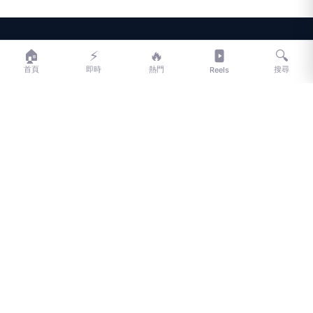
LIFE
生活網
🏠
⚡
🔥
🔍
首頁
即時
熱門
搜尋
Reels
LIFE 生活網是台灣領先的生活資訊平台，提供即時新聞、生活、健康、
財經、娛樂等多元內容。
f
L
▶
📷
新聞分類
新聞
更多內容
生活
地方新聞
健康
關於 LIFE
國際新聞
財經
合作夥伴
星座運勢
消費