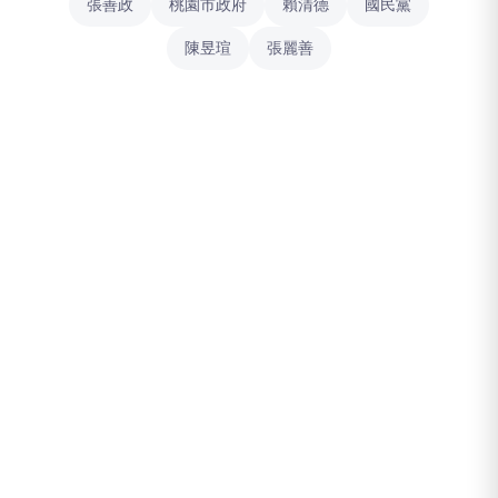
張善政
桃園市政府
賴清德
國民黨
陳昱瑄
張麗善