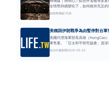
商傳媒｜簡明心／綜合外電報導多家
全情勢持續變化下，如何維持充足的
器
財經
商傳媒
1天前
美稱因伊朗戰爭為由暫停對台軍
美國代理海軍部長高雄（HungCao
軍售案。「亞太和平研究協會」資深
政治
中廣新聞
2026-05-22