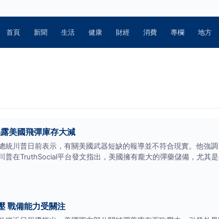
首頁
新聞
生活
健康
財經
消費
專欄
地方
揭露美國飛彈庫存大減
總統川普日前表示，有關美國武器短缺的報導並不符合現實。他強調
普在TruthSocial平台發文指出，美國擁有龐大的彈藥儲備，尤
壓 戰備能力受關注