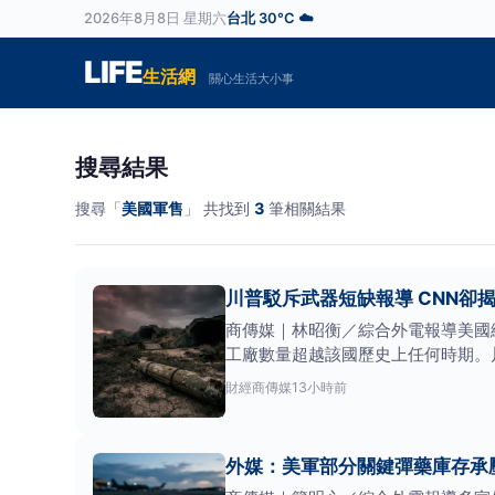
2026年8月8日 星期六
台北 30°C ☁️
LIFE
生活網
關心生活大小事
搜尋結果
搜尋「
美國軍售
」 共找到
3
筆相關結果
川普駁斥武器短缺報導 CNN卻
商傳媒｜林昭衡／綜合外電報導美國
工廠數量超越該國歷史上任何時期。川
財經
商傳媒
13小時前
外媒：美軍部分關鍵彈藥庫存承