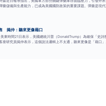
外媒近日報導指出，美國軍方部分關鍵彈藥庫存面臨壓力，引發外界
彈藥儲備與生產能力，已成為美國國防政策的重要課題。彈藥是現代
售 揭仲：聽來更像藉口
）美東時間21日表示，美國總統川普（DonaldTrump）為確保「
客座研究員揭仲表示，這個說法邏輯上不太通，聽來更像是「藉口」