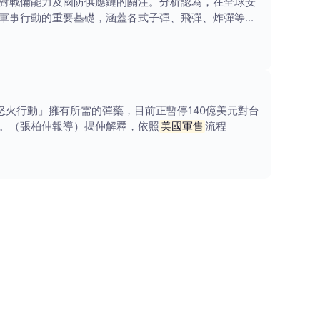
對戰備能力及國防供應鏈的關注。分析認為，在全球安
軍事行動的重要基礎，涵蓋各式子彈、飛彈、炸彈等武
史詩怒火行動」擁有所需的彈藥，目前正暫停140億美元對台
。（張柏仲報導）揭仲解釋，依照
美國軍售
流程