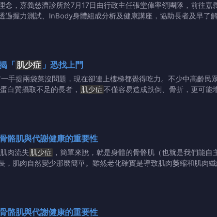
，嘉義慈濟診所於7月17日由行政主任張堂偉率領團隊，前往嘉
過握力測試、InBody身體組成分析及健康講座，協助長者及早了
揭「
肌少症
」恐找上門
前一手提兩袋菜沒問題，現在卻連上樓梯都覺得吃力。不少中高齡民
蛋白質攝取不足的長者，
肌少症
不僅容易造成跌倒、骨折，更可能
骨骼肌與代謝健康的重要性
肌肉流失
肌少症
，簡單來說，就是身體的骨骼肌（也就是我們能自
長，肌肉自然變少那麼簡單。雖然老化確實是導致肌肉萎縮和肌肉纖
骨骼肌與代謝健康的重要性