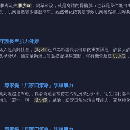
肌肉流失
肌少症
，簡單來說，就是身體的骨骼肌（也就是我們能自
長，肌肉自然變少那麼簡單。雖然老化確實是導致肌肉萎縮和肌肉纖
守護長者肌力健康
邁入超高齡社會，
肌少症
已成為影響長者健康的重要議題，許多人
及早發現、補充足夠蛋白質並搭配規律運動，就有機會延緩
肌少症
專家提「居家四策略」訓練肌力
期高溫超過30度，長者為避暑常待在冷氣房減少外出。衛生福利部
增加「衰弱」與「
肌少症
」風險，影響日常生活自理能力。家務轉
專家提「居家四策略」訓練肌力