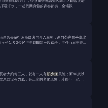
新節奏律動派對」，特別重磅邀請知名舞蹈大師藍波老
、揮灑汗水，一起找回身體的青春節奏，全場歡
險住民長輩打造高齡衰弱介入服務，新竹榮家攜手臺北
五次坐站及3公尺行走時間皆呈現進步，主任白恩惠也親
上長者大約每三人，就有一人有
肌少症
風險；而80歲以
拿東西沒有力氣，是正常的老化現象，其實不一定。這