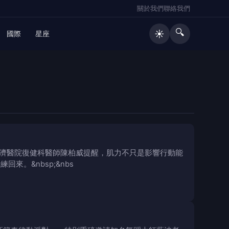
關於我們
聯絡我們
🔍
☀️
國際
星座
」花蓮慈濟醫院復健科醫師陳柏威提醒，肌力不只是影響行動能
。&nbsp;&nbs