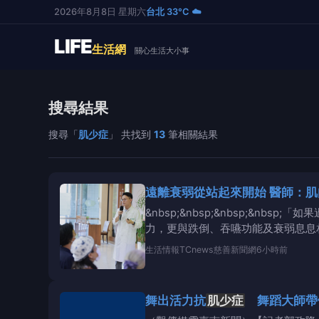
2026年8月8日 星期六
台北 33°C ☁️
LIFE
生活網
關心生活大小事
搜尋結果
搜尋「
肌少症
」 共找到
13
筆相關結果
遠離衰弱從站起來開始 醫師：肌
&nbsp;&nbsp;&nbsp;&
力，更與跌倒、吞嚥功能及衰弱息息相
生活情報
TCnews慈善新聞網
6小時前
舞出活力抗
肌少症
舞蹈大師帶