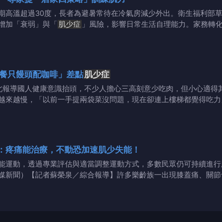
期高溫超過30度，長者為避暑常待在冷氣房減少外出。衛生福利部
增加「衰弱」與「
肌少症
」風險，影響日常生活自理能力。家務轉
吃肉就對了？ 她「早餐只饅頭配咖啡」差點
肌少症
台北報導國人健康意識抬頭，不少人擔心三高刻意少吃肉，但小心適得
越來越慢，「以前一手提兩袋菜沒問題，現在卻連上樓梯都覺得吃力
：疼痛能治療，不動恐加速肌少失能！
能運動，透過專業評估與適當調整運動方式，多數民眾仍可持續進行
媒新聞）【記者蘇榮泉／綜合報導】許多樂齡族一出現膝蓋痛、關節