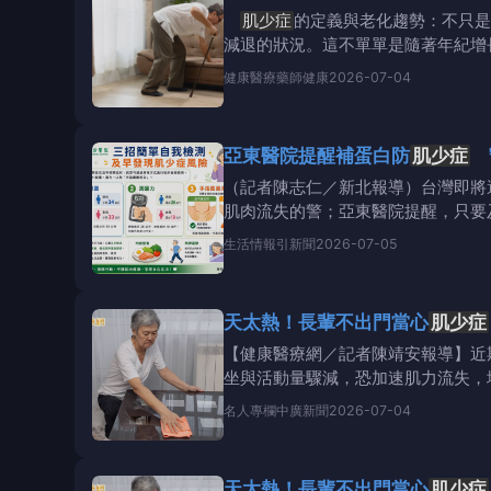
肌少症
的定義與老化趨勢：不只是
減退的狀況。這不單單是隨著年紀增
它也經常出現在有急
健康醫療
藥師健康
2026-07-04
亞東醫院提醒補蛋白防
肌少症
（記者陳志仁／新北報導）台灣即將
肌肉流失的警；亞東醫院提醒，只要
有明顯症狀，民眾可透
生活情報
引新聞
2026-07-05
天太熱！長輩不出門當心
肌少症
【健康醫療網／記者陳靖安報導】近
坐與活動量驟減，恐加速肌力流失，
師表示：「不出
名人專欄
中廣新聞
2026-07-04
天太熱！長輩不出門當心
肌少症