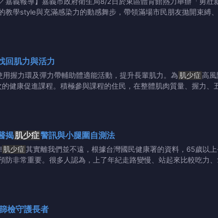
／嘉義報導】嘉義市政府衛生局8/2日於東區體育館熱力舉辦「勇壯
的教學style與充滿感染力的動感舞步，帶領滿場市民朋友拋開束縛
找回肌力與活力
)使用握力環及彈力帶輔助體適能活動，提升長輩肌力。為
肌少症
高風
1次的健康促進課程。積極參與課程的住民，在整體肌肉質量、握力、
醫揭
肌少症
警訊與小腿圍自測法
!
肌少症
其實離我們並不遠，根據台灣國民健康署的資料，65歲以
預防非常重要。很多人認為，上了年紀走路變慢、站起來比較吃力、
力篩檢守護長者