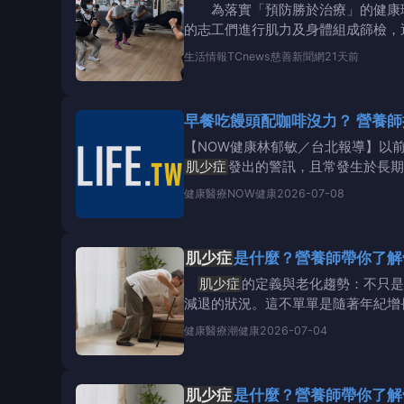
為落實「預防勝於治療」的健康理念
的志工們進行肌力及身體組成篩檢，透
動當天，
生活情報
TCnews慈善新聞網
21天前
早餐吃饅頭配咖啡沒力？ 營養師
【NOW健康林郁敏／台北報導】以
肌少症
發出的警訊，且常發生於長期
腿圍、手指圍
健康醫療
NOW健康
2026-07-08
肌少症
是什麼？營養師帶你了解
肌少症
的定義與老化趨勢：不只是
減退的狀況。這不單單是隨著年紀增
它也經常出現在有急
健康醫療
潮健康
2026-07-04
肌少症
是什麼？營養師帶你了解