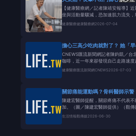
【健康醫療網／記者陳靖安報導】近
坐與活動量驟減，恐加速肌力流失，
師表示：「
健康醫療
健康醫療網
2026-07-04
擔心三高少
CNEWS匯流新聞網記者陳鈞凱／
咖啡，近一年來卻發現自己走路速度
篩檢，透過小
健康醫療
匯流新聞網CNEWS
2026-07-03
關節痛能運動嗎？骨科醫師示警
陳建宏醫師提醒，關節疼痛不代表不
加。（圖／陳建宏醫師提供）（觀傳
生活情報
觀傳媒
2026-06-30