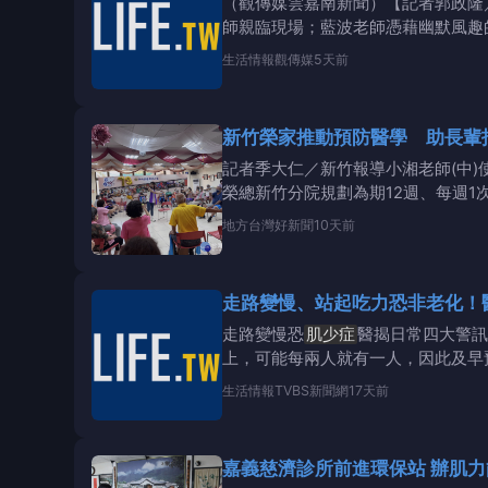
（觀傳媒雲嘉南新聞）【記者郭政隆
師親臨現場；藍波老師憑藉幽默風趣
生活情報
觀傳媒
5天前
新竹榮家推動預防醫學 助長輩
記者季大仁／新竹報導小湘老師(中
榮總新竹分院規劃為期12週、每週
自為11位肌力
地方
台灣好新聞
10天前
走路變慢、站起吃力恐非老化！
走路變慢恐
肌少症
醫揭日常四大警訊
上，可能每兩人就有一人，因此及早
些都有可
生活情報
TVBS新聞網
17天前
嘉義慈濟診所前進環保站 辦肌