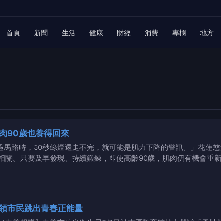
首頁
新聞
生活
健康
財經
消費
專欄
地方
肉90歲也養得回來
nbsp;「如果過馬路時，30秒綠燈還走不完，就可能是肌力下降的警訊。
關。只要及早發現、持續鍛鍊，即使高齡90歲，肌肉仍有機會重新練回來
領市民跳出青春正能量