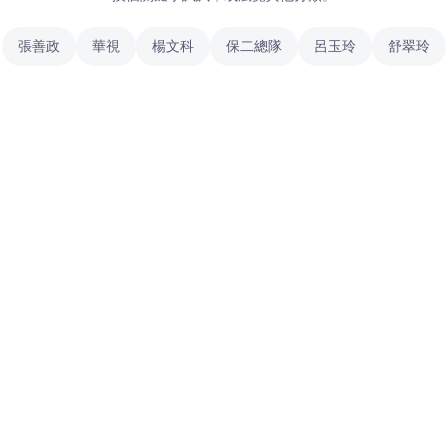
張善政
華視
楊文科
保二總隊
呂玉玲
舒翠玲