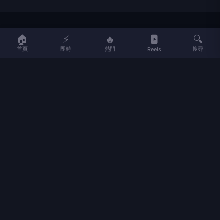
LIFE
生活網
🏠
⚡
🔥
🔍
首頁
即時
熱門
搜尋
Reels
LIFE 生活網是台灣領先的生活資訊平台，提供即時新聞、生活、健康、
財經、娛樂等多元內容。
f
L
▶
📷
新聞分類
新聞
更多內容
生活
地方新聞
健康
關於 LIFE
國際新聞
財經
合作夥伴
星座運勢
消費