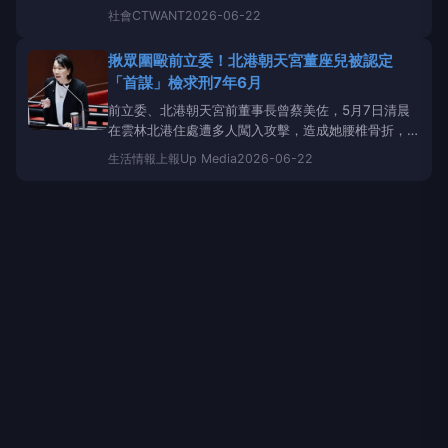
佐骨裂開刀，曾家多人也因此被打得頭破血流，事後
社會
CTWANT
2026-06-22
蔡晉財
也遭到收押禁見。對此，雲林地檢署22日偵結
起訴，依妨害秩序、傷害、侵入住宅與毀損等罪，對
揪眾圍毆前立委！北港朝天宮董座兒被認定
蔡晉財
等17人起訴，並對
蔡晉財
求處妨害自由最高刑
「首謀」檢求刑7年6月
度7年6月。回顧整
前立委、北港朝天宮前董事長曾蔡美佐，5月7日清晨
在雲林北港住處遭多人闖入攻擊，造成她腰椎骨折，另
有4人受傷。雲林地檢署今偵查終結，依妨害秩序、傷
生活情報
上報Up Media
2026-06-22
害、侵入住居及毀損等罪嫌，將北港朝天宮董事長、雲
林縣副議長蔡咏鍀之子
蔡晉財
等17人提起公訴，並認
定
蔡晉財
為首謀，求處妨害秩序罪最高刑度7年6月徒
刑。 案