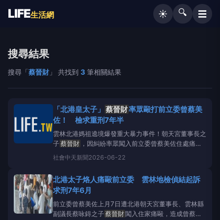
LIFE
🔍
☰
☀️
生活網
搜尋結果
搜尋「
蔡晉財
」 共找到
3
筆相關結果
「北港皇太子」
蔡晉財
率眾毆打前立委曾蔡美
佐！ 檢求重刑7年半
雲林北港媽祖遶境爆發重大暴力事件！朝天宮董事長之
子
蔡晉財
，因糾紛率眾闖入前立委曾蔡美佐住處痛
毆。檢方今（22）日偵結，對蔡男求處重刑。北港朝
社會
中天新聞
2026-06-22
天宮董事長之子
蔡晉財
涉嫌率眾闖入民宅，痛毆80多
歲的前立委曾蔡美佐，遭檢方起訴並求處重刑。（圖／
北港太子烙人痛毆前立委 雲林地檢偵結起訴
資料畫面）雲林地檢署表示，國家重要民俗「北港朝天
求刑7年6月
宮媽祖遶境」活動
前立委曾蔡美佐上月7日遭北港朝天宮董事長、雲林縣
副議長蔡咏鍀之子
蔡晉財
闖入住家痛毆，造成曾蔡美