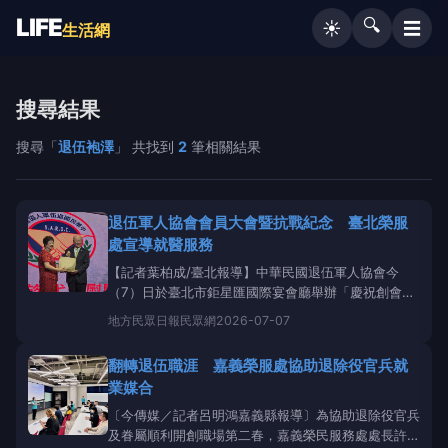
LIFE
🔍
☰
☀️
生活網
搜尋結果
搜尋「
退伍袍澤
」 共找到
2
筆相關結果
退伍軍人協會會員大會暨抗戰紀念 臺北榮服
處宣導就醫服務
【記者葉柏成/臺北報導】中華民國退伍軍人協會今
（7）日於臺北市鉅星匯國際宴會廳舉辦「慶祝創會38
週年、第十一屆第四次會員代表大會暨紀念抗戰89週
地方
民眾日報民眾網
2026-07-07
年」活動，由理事長吳其樑主持，邀集各地退伍軍人代
表、遺族、遺眷及相關單位共襄盛舉，除回顧協會會務
翻轉退伍職涯 嘉義榮服處協助退除役官兵就
成果，也藉由紀念抗戰歷史，向
退伍袍澤
及遺族、遺
業媒合
眷長期
〔今傳媒／記者呂明鴻嘉義縣報導〕為協助退除役官兵
及眷屬順利開創職場第二春，嘉義榮民服務處處長許淑