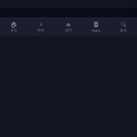
LIFE
生活網
🏠
⚡
🔥
🔍
首頁
即時
熱門
搜尋
Reels
LIFE 生活網是台灣領先的生活資訊平台，提供即時新聞、生活、健康、
財經、娛樂等多元內容。
f
L
▶
📷
新聞分類
新聞
更多內容
生活
地方新聞
健康
關於 LIFE
國際新聞
財經
合作夥伴
星座運勢
消費