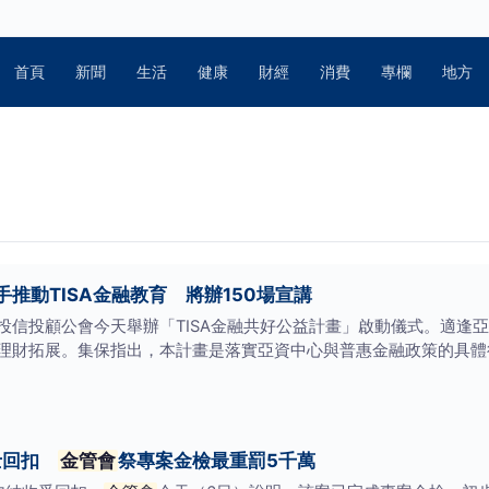
首頁
新聞
生活
健康
財經
消費
專欄
地方
推動TISA金融教育 將辦150場宣講
投信投顧公會今天舉辦「TISA金融共好公益計畫」啟動儀式。適逢
理財拓展。集保指出，本計畫是落實亞資中心與普惠金融政策的具體行
政士回扣
金管會
祭專案金檢最重罰5千萬