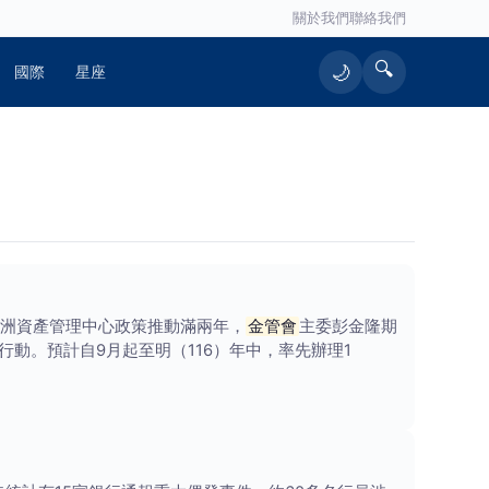
關於我們
聯絡我們
🔍
🌙
國際
星座
亞洲資產管理中心政策推動滿兩年，
金管會
主委彭金隆期
動。預計自9月起至明（116）年中，率先辦理1