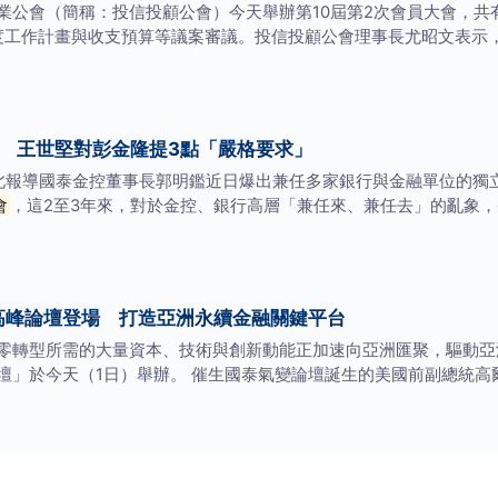
公會（簡稱：投信投顧公會）今天舉辦第10屆第2次會員大會，共有2
年度工作計畫與收支預算等議案審議。投信投顧公會理事長尤昭文表示
 王世堅對彭金隆提3點「嚴格要求」
台北報導國泰金控董事長郭明鑑近日爆出兼任多家銀行與金融單位的獨立
會
，這2至3年來，對於金控、銀行高層「兼任來、兼任去」的亂象
遷高峰論壇登場 打造亞洲永續金融關鍵平台
零轉型所需的大量資本、技術與創新動能正加速向亞洲匯聚，驅動亞
」於今天（1日）舉辦。 催生國泰氣變論壇誕生的美國前副總統高爾(Al