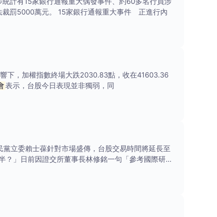
統計有15家銀行通報重大偶發事件、約60多名行員涉
罰5000萬元。 15家銀行通報重大事件 正進行內
加權指數終場大跌2030.83點，收在41603.36
會
表示，台股今日表現並非獨弱，同
民黨立委賴士葆針對市場盛傳，台股交易時間將延長至
半？」日前因證交所董事長林修銘一句「參考國際研議