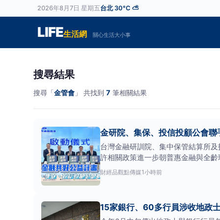
2026年8月7日 星期五
台北 30°C ⛅
LIFE
生活網
關心生活大小事
搜尋結果
搜尋「
金管會
」 共找到
7
筆相關結果
金研院、集保、投信投顧公會聯手
台灣金融研訓院、集中保管結算所及
許相關政策進一步朝普惠金融與全齡
財經
品觀點傳媒
1小時前
15家銀行、60多行員涉收地