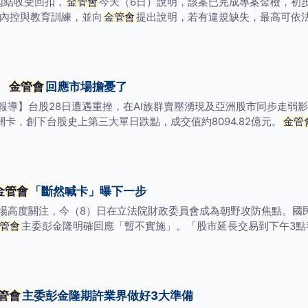
勾結收受回扣，
金管會
今天（6日）說明，該案已完成專案金檢，初步
查內控與教育訓練，並向
金管會
提出說明，若有違規缺失，最高可依法裁
2
金管會
回應市場擔憂了
】台股28日遭遇重挫，在AI族群賣壓湧現及亞洲股市同步走弱影響下，
數關卡，創下台股史上第三大單日跌點，成交值約8094.82億元。
金管
金管會
「斷然喊卡」曝下一步
場高度關注，今（8）日在立法院財政委員會成為朝野攻防焦點。國
管會
主委彭金隆明確回應「暫不實施」。「股市延長交易到下午3點
管會
主委彭金隆期許業界做好3大準備