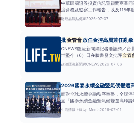
中華民國證券投資信託暨顧問商業同業
度會務及監察工作報告，以及115
財經
品觀點傳媒
2026-07-07
批
金管會
放任金控高層兼任亂象
CNEWS匯流新聞網記者潘語綺／
世堅今（6）日在臉書發文批評
金管
重涉
政治
匯流新聞網CNEWS
2026-07-06
2026國泰永續金融暨氣候變
面對全球永續金融秩序重整，全球淨
屆「國泰永續金融暨氣候變遷高峰論壇
本
生活情報
上報Up Media
2026-07-01