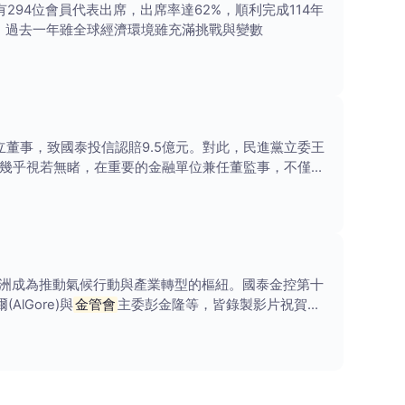
94位會員代表出席，出席率達62%，順利完成114年
，過去一年雖全球經濟環境雖充滿挑戰與變數
董事，致國泰投信認賠9.5億元。對此，民進黨立委王
，幾乎視若無睹，在重要的金融單位兼任董監事，不僅嚴
洲成為推動氣候行動與產業轉型的樞紐。國泰金控第十
Gore)與
金管會
主委彭金隆等，皆錄製影片祝賀。