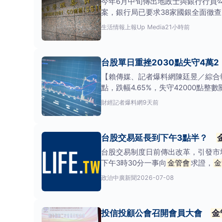
今年6月中旬傳出地政士與銀行行員
案，銀行局已要求38家國銀全面徹
生活情報
上報Up Media
21小時前
台股單日重挫2030點失守4萬
【賴傳媒、記者爆料網陳廷昱／綜合報導
點，跌幅4.65%，失守42000點整
財經
記者爆料網
9天前
台股交易延長到下午3點半？
台股交易制度日前傳出改革，引發市
下午3時30分一事向
金管會
求證，
金
中」，連日引發市
政治
中廣新聞
2026-07-08
投信投顧公會召開會員大會
金