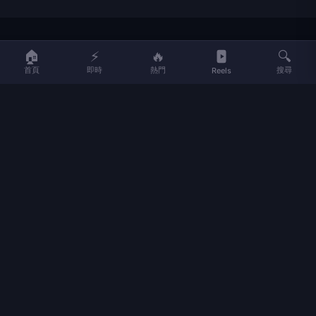
LIFE
生活網
🏠
⚡
🔥
🔍
首頁
即時
熱門
搜尋
Reels
LIFE 生活網是台灣領先的生活資訊平台，提供即時新聞、生活、健康、
財經、娛樂等多元內容。
f
L
▶
📷
新聞分類
新聞
更多內容
生活
地方新聞
健康
關於 LIFE
國際新聞
財經
合作夥伴
星座運勢
消費