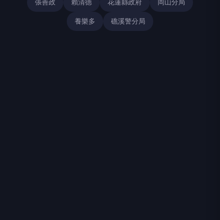
張善政
賴清德
花蓮縣政府
岡山分局
養樂多
礁溪警分局