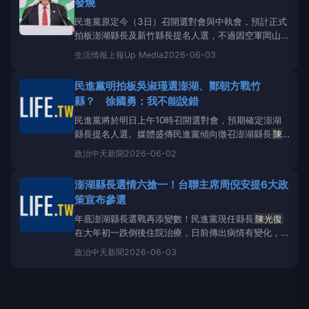
發燒
日上午在中央黨部受
民進黨原定今（3日）召開選對會與中執會，預計正式
拍板澎湖縣長及新竹縣長提名人選，不過因空軍岡山基
地發生飛安事故決定延期。在此之際，原本預計要拚連
生活情報
上報Up Media
2026-06-03
任的澎湖縣長
陳光復
病況也受關注。
陳光復
家屬昨透
過社群平台發文，表示原本病情都朝著好的方向前進，
民進黨明拍板吳淑瑾選澎湖、鄭朝方戰竹
不料現在卻遭受到細菌感染，引起發燒，成為治療過程
縣？ 徐國勇：我不能說錯
中的艱難考驗。
民進黨將於明日上午10時召開選對會，預期確定澎湖
縣長提名人選。媒體盛傳民進黨傾向徵召澎湖縣長
陳
光復
的妻子吳淑瑾「代夫出征」，新竹縣長則討論由
政治
中天新聞
2026-06-02
竹北市長鄭朝方出戰？民進黨祕書長徐國勇今（2）日
僅低調微笑回應：「我不能說（是）錯。」但強調選對
澎湖縣長選情六搶一！台聯主席周倪安提6大政
會為合議制、共識決，並非召集人說了算，還是請各界
策宣布參選
稍微耐心等候，明
年底澎湖縣長選戰再添變數！民進黨現任縣長
陳光復
在大年初一跌倒後住院治療，日前傳出病情有變化，綠
擬改徵召
陳光復
妻子吳淑瑾參戰；另外國民黨提名湖
政治
中天新聞
2026-06-03
西鄉長陳振中，台灣團結聯盟（台聯）宣布，黨主席周
倪安參選澎湖縣長。台灣團結聯盟（台聯）黨主席周倪
安（中）宣布選2026澎湖縣長。（圖／周倪安臉書）
周倪安今（3）