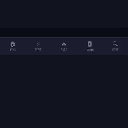
LIFE
生活網
🏠
⚡
🔥
🔍
首頁
即時
熱門
搜尋
Reels
LIFE 生活網是台灣領先的生活資訊平台，提供即時新聞、生活、健康、
財經、娛樂等多元內容。
f
L
▶
📷
新聞分類
新聞
更多內容
生活
地方新聞
健康
關於 LIFE