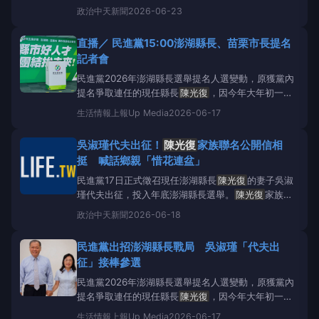
星期，拍板其妻子吳淑瑾「代夫出征」。吳淑瑾在臉書
政治
中天新聞
2026-06-23
發文提到，儘管自己個子小但是氣魄大，「也是
陳光
復
的另一隻眼、安全感的來源」。民進黨在17日改推
直播／ 民進黨15:00澎湖縣長、苗栗市長提名
陳光復
的妻子吳淑瑾「代夫出征」參選澎湖縣長。
記者會
（圖／民進黨YT）吳
民進黨2026年澎湖縣長選舉提名人選變動，原獲黨內
提名爭取連任的現任縣長
陳光復
，因今年大年初一意
外摔傷昏迷，目前仍持續復原中。民進黨選舉對策委員
生活情報
上報Up Media
2026-06-17
會今天（17日）上午開會後決議，建議徵召
陳光復
妻
子吳淑瑾代表民進黨參選澎湖縣長，提名案下午經中執
吳淑瑾代夫出征！
陳光復
家族聯名公開信相
會通過後，將由黨主席賴清德正式對外宣布。 此外，
挺 喊話鄉親「惜花連盆」
選對會成
民進黨17日正式徵召現任澎湖縣長
陳光復
的妻子吳淑
瑾代夫出征，投入年底澎湖縣長選舉。
陳光復
家族今
天（18日）發出聯名公開信，強調「我們守護光復，
政治
中天新聞
2026-06-18
淑瑾守護澎湖」，呼籲支持者將過去對
陳光復
的支持
力量轉向吳淑瑾。賴清德17日為吳淑瑾批競選肩帶。
民進黨出招澎湖縣長戰局 吳淑瑾「代夫出
（圖／翻攝民進黨YT）公開信中提到，
陳光復
在醫護
征」接棒參選
人員照護下，身體
民進黨2026年澎湖縣長選舉提名人選變動，原獲黨內
提名爭取連任的現任縣長
陳光復
，因今年大年初一意
外摔傷昏迷，目前仍持續復原中。民進黨選舉對策委員
生活情報
上報Up Media
2026-06-17