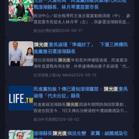
九合一大選布局 民進黨拍板吳淑瑾代夫出征
書）現任澎湖縣長
陳光復
今年過年期間發紅包行程中
戰澎湖縣長、林月琴選苗栗市長
發生意外摔傷腦部，住
政治中心／綜合報導民主進步黨黨魁賴清德（中）、參
選苗栗市長提名人林月琴（左），與參選澎湖縣長提名
人吳淑瑾（右）。（圖／翻攝自民主進步黨YouTube
政治
台灣好新聞
2026-06-17
直播）針對今（115）年底九合一大選選戰布局，原本
民主進步黨針對澎湖縣長選情，已提名現任澎湖縣長
陳光復
妻吳淑瑾「準備好了」 下週三將獲民
陳光復
代表角逐2026年連任，但
陳光復
於2月17日大
進黨徵召選澎湖縣長
年初
現任澎湖縣長
陳光復
年初意外摔傷昏迷後，民進黨澎
湖年底選戰布局生變，外界盛傳將由妻子吳淑瑾「代夫
出征」。吳淑瑾今天（13日）首度鬆口表示「準備好
生活情報
上報Up Media
2026-06-13
了」，並透露民進黨中央已發出邀請，只待正式徵召，
隨時站上第一線為澎湖縣民服務。 澎湖綠營選戰生
民進黨拍板？傳已通知澎湖黨部：
陳光復
妻吳
變 吳淑瑾「代夫出征」成共識原本民進黨在澎湖具執
淑瑾「代夫出征」縣長
政優勢，
民進黨籍澎湖縣長
陳光復
因過年期間跌倒頭部重創，
昏迷住院至今，1日又傳出治療過程中遭細菌感染引發
高燒，恐無法參與年底澎湖縣長選戰，網傳民進黨中央
政治
中天新聞
2026-06-02
已通知地方黨部將提名
陳光復
妻子吳淑瑾「代夫出
征」。
陳光復
臉書2日PO出
陳光復
與吳淑瑾牽手照。
澎湖縣長
陳光復
病況生變 家屬：細菌感染引
（圖／翻攝
陳光復
臉書）民進黨秘書長徐國勇今（2）