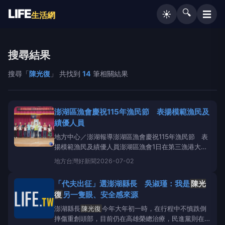
LIFE
🔍
☰
☀️
生活網
搜尋結果
搜尋「
陳光復
」 共找到
14
筆相關結果
澎湖區漁會慶祝115年漁民節 表揚模範漁民及
績優人員
地方中心／澎湖報導澎湖區漁會慶祝115年漁民節 表
揚模範漁民及績優人員澎湖區漁會1日在第三漁港大禮
堂舉辦「115年漁民節慶祝大會」，表揚模範漁民、優
地方
台灣好新聞
2026-07-02
秀漁民小組長、優良承銷人、模範漁船主、優良客戶及
模範員工，肯定長年投入漁業發展、促進產業繁榮的績
「代夫出征」選澎湖縣長 吳淑瑾：我是
陳光
優人員。澎湖縣副縣長林皆興代表縣長
陳光復
出席，
復
另一隻眼、安全感來源
與議長陳毓
澎湖縣長
陳光復
今年大年初一時，在行程中不慎跌倒
摔傷重創頭部，目前仍在高雄榮總治療，民進黨則在上