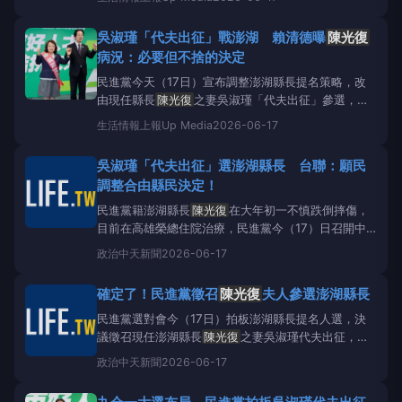
會今天（17日）上午開會後決議，建議徵召
陳光復
妻
子吳淑瑾代表民進黨參選澎湖縣長，提名案下午經中執
吳淑瑾「代夫出征」戰澎湖 賴清德曝
陳光復
會通過後，將由黨主席賴清德正式對外宣布。 民進黨
病況：必要但不捨的決定
發言人吳
民進黨今天（17日）宣布調整澎湖縣長提名策略，改
由現任縣長
陳光復
之妻吳淑瑾「代夫出征」參選，主
因考量
陳光復
病後需專心休養。總統兼民進黨主席賴
生活情報
上報Up Media
2026-06-17
清德表示，這是不捨但必要的決定，並呼籲外界以支
持
陳光復
的心情，轉而支持延續其縣政路線的吳淑瑾
吳淑瑾「代夫出征」選澎湖縣長 台聯：願民
接棒參選。 賴清德致詞時表示，感謝各界支持
陳光
調整合由縣民決定！
復
，從1986年在
民進黨籍澎湖縣長
陳光復
在大年初一不慎跌倒摔傷，
目前在高雄榮總住院治療，民進黨今（17）日召開中
執會，拍板徵召其妻子吳淑瑾參選澎湖縣長。只是先前
政治
中天新聞
2026-06-17
台聯黨也提名主席周倪安為澎湖縣長參選人，外界研判
是否會造成綠營分裂，台聯黨也做出回應。民進黨提
確定了！民進黨徵召
陳光復
夫人參選澎湖縣長
名
陳光復
夫人吳淑瑾參選2026澎湖縣長。（圖／民進
黨YT）現任澎
民進黨選對會今（17日）拍板澎湖縣長提名人選，決
議徵召現任澎湖縣長
陳光復
之妻吳淑瑾代夫出征，代
表民進黨參選澎湖縣長。黨中央預計在今日下午的中常
政治
中天新聞
2026-06-17
會中由黨主席賴清德正式介紹。民進黨確定徵召吳淑瑾
代夫
陳光復
出征參選澎湖縣長（圖／攝自
陳光復
臉