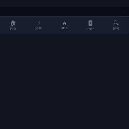
LIFE
生活網
🏠
⚡
🔥
🔍
首頁
即時
熱門
搜尋
Reels
LIFE 生活網是台灣領先的生活資訊平台，提供即時新聞、生活、健康、
財經、娛樂等多元內容。
f
L
▶
📷
新聞分類
新聞
更多內容
生活
地方新聞
健康
關於 LIFE
國際新聞
財經
合作夥伴
星座運勢
消費