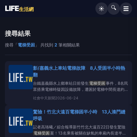
LIFE
🔍
☰
☀️
生活網
搜尋結果
搜尋「
電梯受困
」 共找到
2
筆相關結果
影/嘉義水上車站電梯故障 8人受困半小時熱
翻
台鐵嘉義縣水上鄉車站日前發生
電梯受困
事件，8名民
眾搭乘電梯時疑因設備故障，遭困於電梯中間長達約
30分鐘，最後由消防人員破門救援才順利脫困。受困
社會
中天新聞
2026-06-24
民眾走出電梯後個個汗流浹背，直呼「實在受不了」。
消防隊放樓梯進入電梯內讓受困人員爬出。（圖／嘉義
驚險！竹北大遠百電梯困半小時 13人湊門縫
縣消防局）嘉義縣消防局於21日上午7時12分接獲報
呼吸
案，稱水上火
記者高珞曦／綜合報導新竹竹北大遠百22日發生驚險
電梯受困
案！13名乘客被關在缺氧的車廂內長達半小