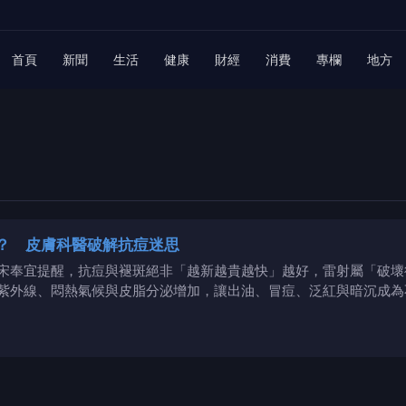
首頁
新聞
生活
健康
財經
消費
專欄
地方
？ 皮膚科醫破解抗痘迷思
宋奉宜提醒，抗痘與褪斑絕非「越新越貴越快」越好，雷射屬「破壞
紫外線、悶熱氣候與皮脂分泌增加，讓出油、冒痘、泛紅與暗沉成為