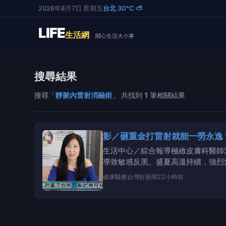
2026年8月7日 星期五
台北 30°C ⛅
LIFE
生活網
關心生活大小事
搜尋結果
搜尋「
靜脈內雷射消融術
」 共找到
1
筆相關結果
影／砸重金打雷射就能一勞永逸
生活中心／綜合報導極緻皮膚科醫師
導致敏感反黑。盛夏高溫持續，強烈
「一機多效」或宣稱「
健康醫療
台灣好新聞
22小時前