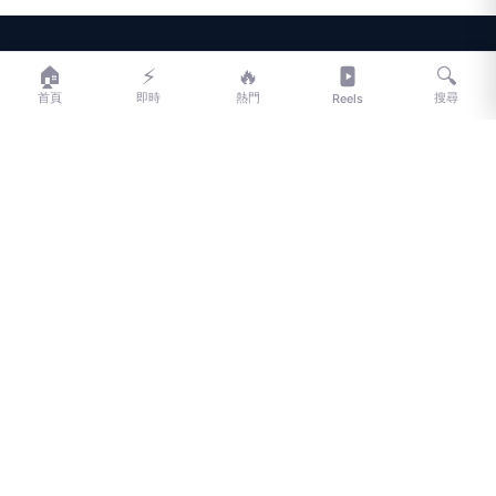
LIFE
生活網
🏠
⚡
🔥
🔍
首頁
即時
熱門
搜尋
Reels
LIFE 生活網是台灣領先的生活資訊平台，提供即時新聞、生活、健康、
財經、娛樂等多元內容。
f
L
▶
📷
新聞分類
新聞
更多內容
生活
地方新聞
健康
關於 LIFE
國際新聞
財經
合作夥伴
星座運勢
消費
關於我們
隱私權政策
服務條款
新聞人物