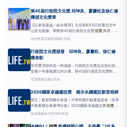
育基金會今(8/7)舉辦第二屆「模範父親選拔暨徵文比
賽」
頒獎
典禮，活動開放全民投稿，邀請社會大眾以
第45屆行政院文化獎 邱坤良、廖慶松及徐仁修
文字、照片或影片，分享心中最難忘的父親身影。典禮
獲頒文化獎章
並
【記者張嘉誠／綜合報導】文化部8月5日於臺北市中
山堂光復廳，舉辦第45屆行政院文化獎
頒獎
典禮，行
政院長卓榮泰親授文化獎章予本屆文化獎得主邱坤良、
地方
民眾日報民眾網
2天前
廖慶松及徐仁修，表彰3人在藝術研究、電影剪接及報
導文學領域的深刻耕耘，拓展臺灣文化的廣度並留下豐
行政院文化獎頒發 邱坤良、廖慶松、徐仁修
厚資產，讓世代永續傳承。邱坤良致
獲表彰
有些獎項頒的是一時成績，行政院文化獎這次頒出的，
是幾十年慢慢磨出的分量。第45屆行政院文化獎昨
（8/5）日在台北市中山堂光復廳舉行
頒獎
典禮，由行
生活情報
立報
3天前
政院長卓榮泰
頒獎
給邱坤良、廖慶松、徐仁修，分別
表彰其在戲劇研究、電影剪接與報導文學暨自然書寫領
2026國家卓越建設獎 揭示永續建設新里程碑
域的長年貢獻。隨著本屆3人獲獎，行政院文化獎得主
總數也達102
撰文｜蔡哲明圖片來源｜中華民國不動產協進會（世界
不動產聯合會臺灣分會）2026國家卓越建設獎
頒獎
典
禮日前圓滿落幕，不僅表揚全台優秀公共工程、民間建
生活情報
id SHOW
3天前
設及都市發展成果，本屆建設獎匯聚中央、地方政府、
產業界及專業團隊共同參與，藉由卓越作品的遴選，見
金鐘61／
頒獎
典禮時間公開 主視覺「1化為