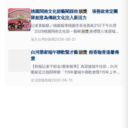
獎
頒獎
典禮活動。市長蔣萬安親臨會場頒贈「金讚
獎」獎座，與得獎人員及其眷屬合影，並致詞感謝臺北
桃園閩南文化節藝閣踩街
頒獎
張善政肯定團
市各民防同仁。臺北市民防組織自民國6
隊創意為傳統文化注入新活力
記者黃駿騏／桃園報導桃園市長張善政21日下午出席
「2026桃園閩南文化節－藝閣
頒獎
典禮暨八塊厝端午
活動」時表示，今年共有35支隊伍參與藝閣踩街競
地方
台灣好新聞
2026-06-21
賽，各參賽團隊無論是宮廟、社區、學校或民間團體，
都發揮豐富創意與巧思，為傳統文化注入嶄新活力。此
白河榮家端午聯歡暨才藝
頒獎
粽香咖香溫馨傳
次共頒發37個獎項，感謝所有團隊用心投入，讓藝閣
愛
文化持續傳承
【勁報記者于郁金/臺南報導】為迎接端午佳節，白河
榮家近日熱鬧舉辦「115年慶端午聯歡會暨115年上半
年才藝競賽
頒獎
典禮」；活動當天現場除有精彩絕倫
生活情報
勁報
2026-06-15
歌舞表演，更有香氣四溢手沖咖啡與溫馨
頒獎
儀式，
讓榮家住民長輩們在歡馨與感性氛圍中，共度一個難忘
佳節。 活動在濃郁咖啡香揭開序幕，長期投入慈善關
懷、