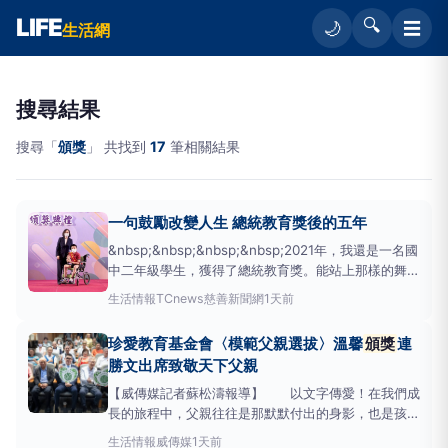
LIFE
🔍
☰
🌙
生活網
搜尋結果
搜尋「
頒獎
」 共找到
17
筆相關結果
一句鼓勵改變人生 總統教育獎後的五年
&nbsp;&nbsp;&nbsp;&nbsp;2021年，我還是一名國
中二年級學生，獲得了總統教育獎。能站上那樣的舞
台，接受國家元首親自
頒獎
，是許多人夢寐以求的榮
生活情報
TCnews慈善新聞網
1天前
耀。然而，當所有人為我祝賀時，我的內心卻充滿矛
盾。&nbsp;&nbsp;&nbsp;&nbsp;我天生患有腦性麻
珍愛教育基金會〈模範父親選拔〉溫馨
頒獎
連
痺
勝文出席致敬天下父親
【威傳媒記者蘇松濤報導】 以文字傳愛！在我們成
長的旅程中，父親往往是那默默付出的身影，也是孩子
心中的靠山。為了表達對這份偉大角色的敬意，珍愛教
生活情報
威傳媒
1天前