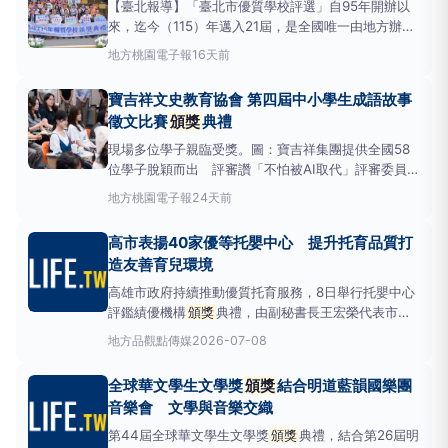
【臺北報導】「臺北市優質學校評選」自95年開辦以
來，迄今（115）年邁入21屆，是全國唯一由地方辦理
之大型教育評選，引領學校凝聚優質且創新的辦學成
地方
桃園電子報
16天前
效。評選作業自今年1月起跑，歷經嚴謹的初審、複
審、決審三階評選，今(24)日假臺北市長安國小隆重
寶吉祥文史教育協會 第四屆中小學生成語故事
舉行
頒獎
典禮。全市共84件報名，其中
徵文比賽
頒獎
典禮
現場多位學子親臨受獎。圖：寶吉祥集團提供全國58
位學子脫穎而出 評審讚「不怕被AI取代」評審委員代
表方儷璇老師致詞時給予參賽學子好評。圖：寶吉祥集
地方
桃園電子報
24天前
團提供寶吉祥文史教育協會「第四屆中小學生成語故事
徵文比賽」
頒獎
典禮，於今（
高市表揚40家優等托嬰中心 提升托育品質打
造友善育兒環境
高雄市政府持續推動優質托育服務，8日舉行托嬰中心
評鑑績優機構
頒獎
典禮，由副秘書長王宏榮代表市府
頒發獎牌，表揚40家榮獲優等的托嬰中心，肯定其在
地方
品觀點傳媒
2026-07-08
教保活動、衛生保健、行政管理等各項評鑑指標的優異
表現，展現高雄市打造友善育兒環境的具體成果。↑圖
全球華文學生文學獎
頒獎
結合明道藍韻國樂團
說：高雄市政府副秘書長與公共托嬰評鑑優等單位頒
音樂會 文學與音樂交織
第44屆全球華文學生文學獎
頒獎
典禮，結合第26屆明