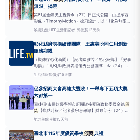
證台灣建築與工程品質邁向國際水準。國家卓越建設
無限」揭曉
頒獎
典
第61屆金鐘獎主視覺今（27）日正式公開，由提摩西
影像（TimothyMotion）操刀設計，以「1化為無限」
作為主視覺核心概念。設計以數字「1」為起點，象徵
娛樂動漫
LIFE生活網記者-郭懿慧
12天前
每位創作者皆從第一步開始，而積蓄的創作能量向兩側
磅礡迸發，更象徵台灣影視持續突破框架、邁向無限可
彰化縣府表揚績優團隊 王惠美盼同仁用創新
能，也展現金鐘獎攜手所有影視工作者，共同開啟
服務鄉親
（觀傳媒彰化新聞）【記者陳雅芳／彰化報導】「好事
彰揚」！彰化縣政府表揚優秀公務團隊，今（24）日
舉辦「115年上半年好事彰揚暨績優員工
頒獎
典禮」，
生活情報
觀傳媒
15天前
縣長王惠美
頒獎
肯定績效卓越單位與同仁，期盼縣府
團隊持續運用創新思維，提升行政效能。彰化縣政府舉
促參招商大會高雄大豐收！一舉奪下五項大獎
辦「好事彰揚暨績優員工
頒獎
典
六都第一
圖/林副市長欽榮率領市府團隊接受陳政務委員金德
頒
獎
【焦點時報／記者蔡宗憲報導】財政部今（24）日
舉辦「促參招商大會暨
頒獎
典禮」，其中高雄市政府
地方
焦點時報
15天前
114年簽約16案，招商金額高達1,116億元，蟬聯全國招
商王，今日由林欽榮副市長代表市長陳其邁出席領獎，
臺北市115年度優質學校
頒獎
典禮
獲頒招商卓越獎-促參類第1名、民參類第1名、招商