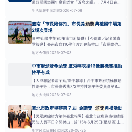
道藍韻國樂團年度音樂會「蒼穹之韻」，7月4日在明
道中學明倫堂舉行，打造一場跨越文學與音樂的藝術饗
生活情報
中廣新聞
2026-07-06
宴。活動匯聚海內外青年創作能量與校園音樂實力，展
現語文教育與藝術人文並進的成果。這一屆文學獎共徵
臺南「市長陪你拍」市長獎
頒獎
典禮國中場第
得1098件作品，其中海外投稿高達484件，顯示活動
2場次登場
國際
圖/中山國中劉宥均(南市府提供)【今傳媒／記者陳貴
堂報導】臺南市自110學年度起創新推出「市長陪你
拍」活動，讓獲獎學生發揮創意與市長合影，留下難忘
地方
今傳媒
2026-07-03
的畢業回憶。114學年度市長獎
頒獎
典禮國中第2場次
（7/2）日下午於慈濟高中活動中心登場，市長黃偉哲
中市府頒發希朵獎 盧秀燕表揚16優勝機關推動
親自頒發市長獎，表揚中西區、北區、安南區、安
性平有成
【大成報記者蕭宇廷/臺中報導】台中市政府積極推動
性別平等，市長盧秀燕7/2主持性別平等委員會第8屆
第3次定期會，並
頒獎
表揚第五屆希朵獎暨CEDAW宣
地方
大成報
2026-07-03
導媒材16個優勝機關，肯定各機關把性別平等觀點及
CEDAW精神，融入政策規劃、服務設計及方案執行，
臺北市政府舉辦第 7 屆 金讚獎
頒獎
典禮活動
展現市府推動性別友善城市的決心。 社會局表示，這
屆
【民眾網編輯方笙楠臺北報導】臺北市政府為表揚績優
民防人員平日辛勞付出，於115年6月25日(星期四)上
午10時00分假警察局地下3樓大禮堂，舉行第7屆金讚
地方
民眾日報民眾網
2026-06-25