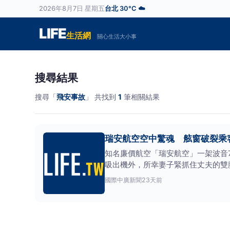
2026年8月7日 星期五
台北 30°C ☁️
LIFE
生活網
關心生活大小事
搜尋結果
搜尋「
飛安事故
」 共找到
1
筆相關結果
瑞安航空空中驚魂 舷窗破裂乘
知名廉價航空「瑞安航空」一架波音73
吸出機外，所幸妻子緊抓住丈夫的雙
間，不敢再搭
國際
中廣新聞
23天前