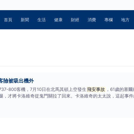
首頁
新聞
生活
健康
財經
消費
專欄
地方
客險被吸出機外
7-800客機，7月10日在北馬其頓上空發生
飛安事故
，61歲的塞
腿，才將卡洛維奇從鬼門關拉了回來。卡洛維奇的太太說，這起事件