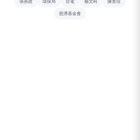
張善政
環保局
台電
楊文科
陳昱瑄
慈濟基金會