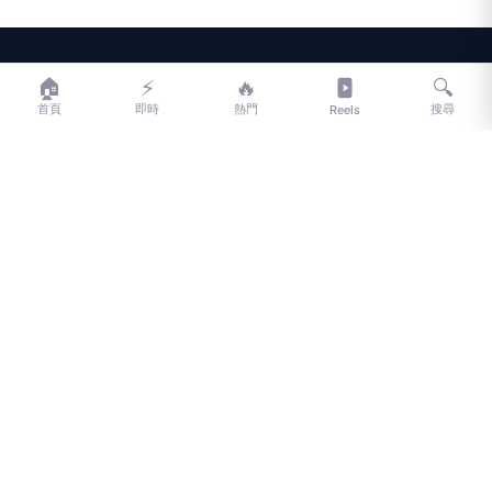
LIFE
生活網
🏠
⚡
🔥
🔍
首頁
即時
熱門
搜尋
Reels
LIFE 生活網是台灣領先的生活資訊平台，提供即時新聞、生活、健康、
財經、娛樂等多元內容。
f
L
▶
📷
新聞分類
新聞
更多內容
生活
地方新聞
健康
關於 LIFE
國際新聞
財經
合作夥伴
星座運勢
消費