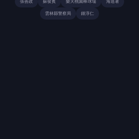
張善政
蘇俊賓
樂天桃園棒球場
海巡署
雲林縣警察局
鍾淳仁