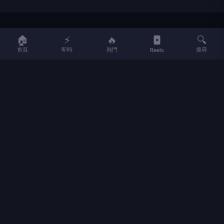
LIFE
生活網
🏠
⚡
🔥
🔍
首頁
即時
熱門
搜尋
Reels
LIFE 生活網是台灣領先的生活資訊平台，提供即時新聞、生活、健康、
財經、娛樂等多元內容。
f
L
▶
📷
新聞分類
新聞
更多內容
生活
地方新聞
健康
關於 LIFE
國際新聞
財經
合作夥伴
星座運勢
消費