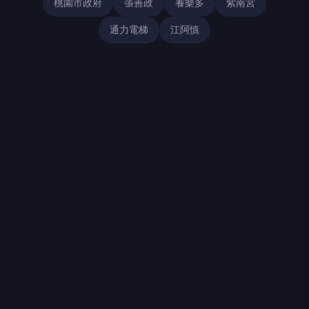
桃園市政府
張善政
養樂多
紫南宮
通力電梯
江阿慎