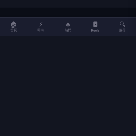
LIFE
生活網
🏠
⚡
🔥
🔍
首頁
即時
熱門
搜尋
Reels
LIFE 生活網是台灣領先的生活資訊平台，提供即時新聞、生活、健康、
財經、娛樂等多元內容。
f
L
▶
📷
新聞分類
新聞
更多內容
生活
地方新聞
健康
關於 LIFE
國際新聞
財經
合作夥伴
星座運勢
消費