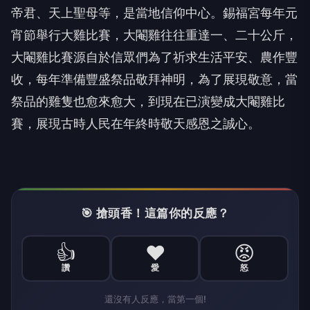
帝君、天上聖母等，是當地信仰中心。錫福宮每年元
宵節舉行大雞比賽，大閹雞往往重達一、二十公斤，
大閹雞比賽源自於信眾們為了祈求生活平安、農作豐
收，每年準備豐盛祭品敬拜神明，為了展現敬意，當
祭品的雞隻也愈來愈大，到現在已演變成大閹雞比
賽，展現古時人民在年終時敬天感恩之誠心。
🎯 搶頭香！這篇你的反應？
👍
❤️
😡
讚
愛
怒
還沒有人反應，當第一個!