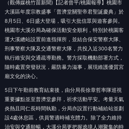
（觀傳媒桃竹苗新聞)【記者曾平/桃園報導】桃園市
大溪區年度宗教盛事「普濟堂關聖帝君聖誕慶典」於
8月5日、6日盛大登場，吸引大批信眾與遊客參與。
桃園市大溪分局為確保活動安全順利，特別於桃園客
運大溪總站設置前進指揮所，並結合保安警察大隊、
刑事警察大隊及交通警察大隊，共投入近300名警力
執行維安與交通疏導勤務。警方採取機動部署方式，
隨時處置突發狀況，嚴防暴力滋事，展現維護優質宮
廟文化的決心。
5日下午勤前教育結束後，由分局長徐章哲率隊巡視
重要據點並至普濟堂參拜，祈求活動平安。考量天氣
炎熱且同仁長時間執勤，分局亦設置行動補給站並劃
設4處休息區，供員警適時補充體力。除了全力維持
治安與交通順暢，大溪分局更把握遶境人潮聚集的時