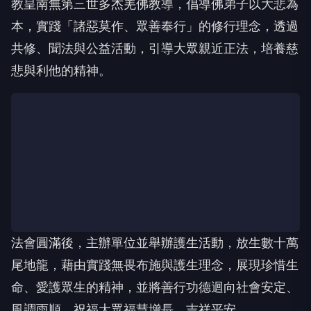
舉辦法會共修。此次法會中，大眾虔誠恭誦《觀世音
菩薩普門品》，並同聲稱念觀世音菩薩聖號，藉由誦
經與共修培植福德因緣，祈願世界和平、人民安康，
並將功德迴向一切有情眾生。