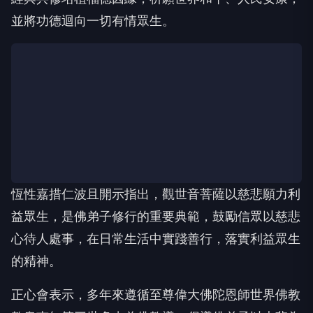
【記者葉柏成／綜合報導】農曆六月十九日為觀世音
菩薩成道紀念日，世界佛教正心會、文殊院、財神會
館及桃園金龜山三寶殿，日前於金龜山三寶殿共同舉
辦「恭祝觀世音菩薩成道紀念日暨護生法會」，由指
導金剛上師恆性嘉措仁波且主法，信眾齊聚誦經禮
佛，祈願社會祥和、眾生離苦得樂，法會圓滿殊勝。
正心會表示，觀世音菩薩以大慈大悲、聞聲救苦的精
神廣受佛教信眾敬仰，每逢成道紀念日，各地佛寺皆