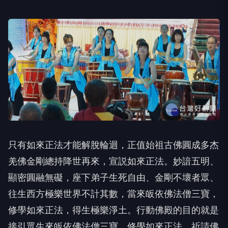
只有如來正法才能解脫輪迴，正值始祖古佛圓成多杰
羌佛金剛總持降世再來，宣説如來正法。妙諳五明、
顯密圓融無礙，座下弟子生死自由、金剛不壞者眾、
往生西方極樂世界不計其數，當來皈依佛法僧三寶，
修學如來正法，得生極樂淨土。行動佛殿的目的就是
接引眾生來皈依佛法僧三寶，修學如來正法，祈請佛