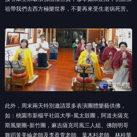
祖帶我們去西方極樂世界，不要再來受生老病死苦。
此外，周末兩天特別邀請眾多表演團體樂藝供佛，
如：桃園市新楊平社區大學-風太鼓團，阿道夫薩克
斯風樂團-新竹團，麻吉薩克司風三人組、佛朗明哥
舞蹈黃美綸老師及李盈萱老師、葉木杉老師、林桂華