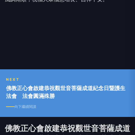
恆性嘉措仁波且開示指出，觀世音菩薩以慈悲願力利
益眾生，是佛弟子修行的重要典範，鼓勵信眾以慈悲
心待人處事，在日常生活中實踐善行，落實利益眾生
的精神。
正心會表示，多年來遵循至尊偉大佛陀恩師世界佛教
教皇南無第三世多杰羌佛教導，倡導佛弟子以大悲為
本，實踐「諸惡莫作、眾善奉行」的修行理念，透過
共修、聞法與公益活動，引導大眾親近正法，培養慈
悲與利他的精神。