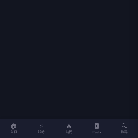
記者黃村杉／新北報導
🏠
⚡
🔥
🔍
農曆6月19日為觀世音菩薩成道紀念日，世界佛教正
首頁
即時
熱門
搜尋
Reels