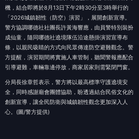
機，結合即將於8月13日下午2時30分至3時舉行的
「2026城鎮韌性（防空）演習」，展開創新宣導。
警方協調哪德社社團長許黃海響應，由員警特別裝扮
成仙童，隨同哪德社遶境隊伍沿途懸掛演習宣導布
條，以親民吸睛的方式向民眾傳達防空避難觀念。警
方提醒，演習期間將實施人車管制，聽聞警報應配合
引導避難，車輛靠邊停放，商家居家則需緊閉門窗。
分局長徐章哲表示，警方將以最高標準守護遶境安
全，同時感謝廟會團體協助，盼透過結合民俗文化的
創新宣導，讓全民防衛與城鎮韌性觀念更加深入人
心。(圖/警方提供)