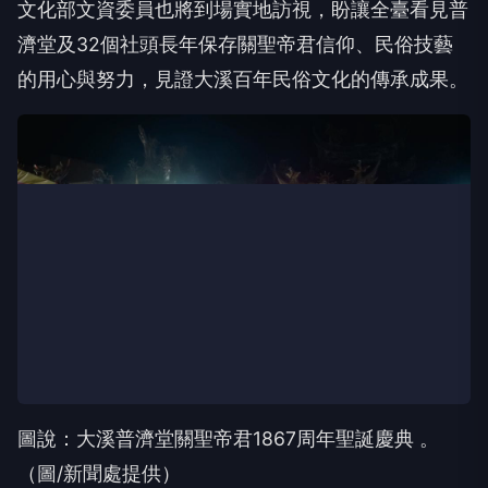
文化部文資委員也將到場實地訪視，盼讓全臺看見普
濟堂及32個社頭長年保存關聖帝君信仰、民俗技藝
的用心與努力，見證大溪百年民俗文化的傳承成果。
圖說：大溪普濟堂關聖帝君1867周年聖誕慶典 。
（圖/新聞處提供）