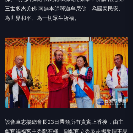
三世多杰羌佛 南無本師釋迦牟尼佛，為國泰民安、
為世界和平、為一切眾生祈福。
該會卓志揚總會長23日帶領所有貴賓上香後，由主
獻官錫福宮主委鄭石榔、副獻官立委吳志揚助理王品