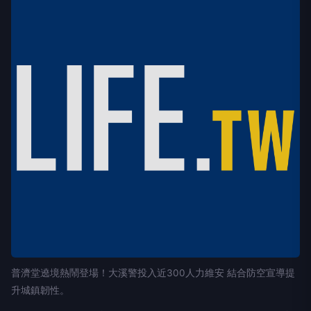
普濟堂遶境熱鬧登場！大溪警投入近300人力維安 結合防空宣導提
升城鎮韌性。