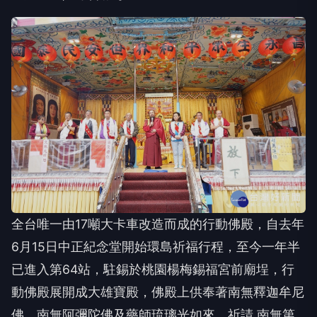
全台唯一由17噸大卡車改造而成的行動佛殿，自去年
6月15日中正紀念堂開始環島祈福行程，至今一年半
已進入第64站，駐錫於桃園楊梅錫福宮前廟埕，行
動佛殿展開成大雄寶殿，佛殿上供奉著南無釋迦牟尼
佛、南無阿彌陀佛及藥師琉璃光如來，祈請 南無第