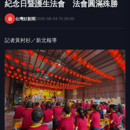
法會圓滿後，主辦單位並舉辦護生活動，放生數十萬
尾地龍，藉由實踐無畏布施與護生理念，展現珍惜生
命、愛護眾生的精神，並將善行功德迴向社會安定、
風調雨順，祝福大眾福慧增長、吉祥平安。