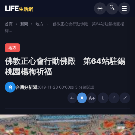
LIFE
🔍
☰
☀️
生活網
首頁
›
新聞
›
地方
›
佛教正心會行動佛殿 第64站駐錫桃園楊
梅...
地方
佛教正心會行動佛殿 第64站駐錫
桃園楊梅祈福
台
台灣好新聞
2019-11-23 00:00
📖 3 分鐘閱讀
A+
L
f
🔗
A
A−