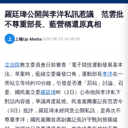
羅廷瑋公開與李洋私訊惹議 范雲批
不尊重部長、藍營稱還原真相
上
上報Up Media
2026-08-03 14:08:00
立法院
教文委員會日前審查「電子競技運動發展基本
法」草案時，藍綠立委爆發口角，運動部長
李洋
在一
旁站立等待約10分鐘，引發是否遭「罰站」討論。召
委、國民黨立委
羅廷瑋
昨（2日）公布他與李洋私下
對話內容後，爭議再度延燒。民進黨團書記長范雲今
（3日）批評，羅廷瑋未經同意公開私訊，是再次不
尊重李洋；國民黨團首席副書記長許宇甄則替羅緩