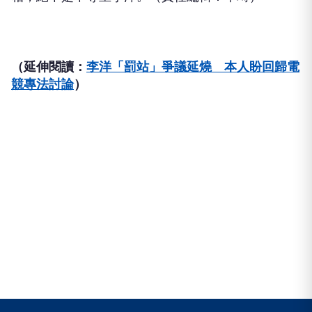
（延伸閱讀：
李洋「罰站」爭議延燒 本人盼回歸電
競專法討論
）