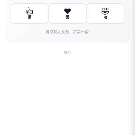
👍
❤️
🤣
讚
愛
哈
還沒有人反應，當第一個!
廣告