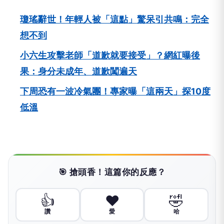
瓊瑤辭世！年輕人被「這點」驚呆引共鳴：完全
想不到
小六生攻擊老師「道歉就要接受」？網紅曝後
果：身分未成年、道歉闖遍天
下周恐有一波冷氣團！專家曝「這兩天」探10度
低溫
🎯 搶頭香！這篇你的反應？
👍
❤️
🤣
讚
愛
哈