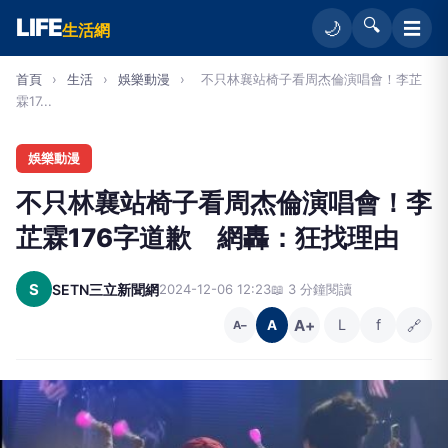
LIFE
🔍
☰
🌙
生活網
首頁
›
生活
›
娛樂動漫
›
不只林襄站椅子看周杰倫演唱會！李芷
霖17...
娛樂動漫
不只林襄站椅子看周杰倫演唱會！李
芷霖176字道歉 網轟：狂找理由
S
SETN三立新聞網
2024-12-06 12:23
📖 3 分鐘閱讀
A+
L
f
🔗
A
A−