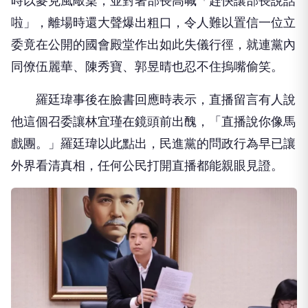
時以麥克風敲桌，並對著部長高喊「趕快讓部長說話
啦」，離場時還大聲爆出粗口，令人難以置信一位立
委竟在公開的國會殿堂作出如此失儀行徑，就連黨內
同僚伍麗華、陳秀寶、郭昱晴也忍不住摀嘴偷笑。
羅廷瑋事後在臉書回應時表示，直播留言有人說
他這個召委讓林宜瑾在鏡頭前出醜，「直播說你像馬
戲團。」羅廷瑋以此點出，民進黨的問政行為早已讓
外界看清真相，任何公民打開直播都能親眼見證。