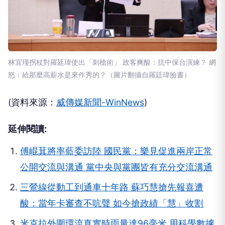
林宜瑾拐杖對羅廷瑋使出「刺槍術」 政客爽酸：抗中保台演練？ 網
怒：給那麼高薪水是來作秀的？（圖片翻攝自羅廷瑋臉書）
(資料來源：
威傳媒新聞-WinNews
)
延伸閱讀:
傅崐萁將率藍委訪陸 國民黨：樂見促進兩岸正常
公開交流與溝通 黨中央與黨團皆有充分交流溝通
三鶯線從動工到通車十年路 蘇巧慧搶先報喜遭
酸：當年卡審查不吭聲 如今搶政績「慧」收割
米克拉外圍環流真實時雨量達96毫米 用科學數據