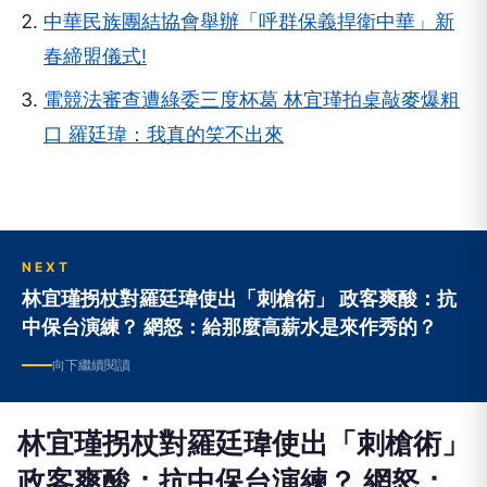
中華民族團結協會舉辦「呼群保義捍衛中華」新
春締盟儀式!
電競法審查遭綠委三度杯葛 林宜瑾拍桌敲麥爆粗
口 羅廷瑋：我真的笑不出來
NEXT
林宜瑾拐杖對羅廷瑋使出「刺槍術」 政客爽酸：抗
中保台演練？ 網怒：給那麼高薪水是來作秀的？
向下繼續閱讀
林宜瑾拐杖對羅廷瑋使出「刺槍術」
政客爽酸：抗中保台演練？ 網怒：