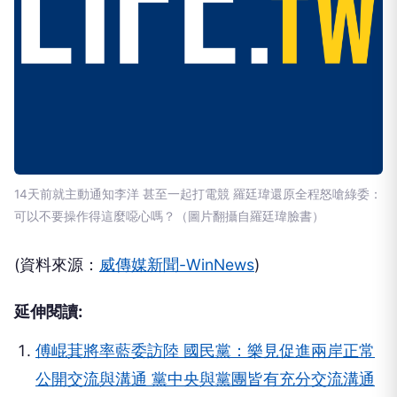
14天前就主動通知李洋 甚至一起打電競 羅廷瑋還原全程怒嗆綠委：
可以不要操作得這麼噁心嗎？（圖片翻攝自羅廷瑋臉書）
(資料來源：
威傳媒新聞-WinNews
)
延伸閱讀:
傅崐萁將率藍委訪陸 國民黨：樂見促進兩岸正常
公開交流與溝通 黨中央與黨團皆有充分交流溝通