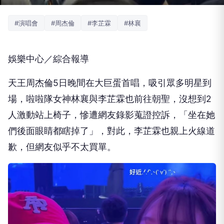
#演唱會
#周杰倫
#李芷霖
#林襄
娛樂中心／綜合報導
天王周杰倫5日晚間在大巨蛋首唱，吸引眾多明星到
場，啦啦隊女神林襄與李芷霖也前往朝聖，沒想到2
人激動站上椅子，慘遭網友錄影蒐證控訴，「坐在她
們後面眼睛都瞎掉了」，對此，李芷霖也親上火線道
歉，但網友似乎不太買單。