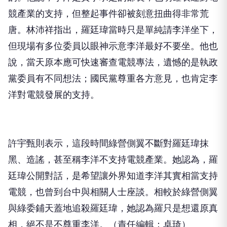
競產業的支持，但整起事件卻被刻意扭曲得非常荒
唐。林沛祥指出，羅廷瑋當時只是單純請李洋坐下，
但現場有多位委員以眼神示意李洋最好不要坐。他也
說，當天原本應可快速審查電競專法，遺憾的是執政
黨委員有不同想法；國民黨尊重各方意見，也肯定李
洋對電競發展的支持。
許宇甄則表示，這段時間綠營側翼不斷對羅廷瑋抹
黑、造謠，甚至稱李洋不支持電競產業。她認為，羅
廷瑋公開對話，是希望讓外界知道李洋其實相當支持
電競，也曾到台中與相關人士座談。相較於綠營側翼
與綠委鋪天蓋地追殺羅廷瑋，她認為羅只是想還原真
相，絕不是不尊重李洋。（責任編輯：卓琦）