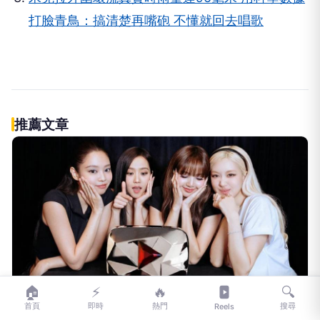
打臉青鳥：搞清楚再嘴砲 不懂就回去唱歌
推薦文章
🏠
⚡
🔥
🔍
首頁
即時
熱門
搜尋
Reels
CTWANT