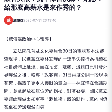
給那麼高薪水是來作秀的？
威
威傳媒
2026-07-31 23:13:46
【威傳媒政治中心報導】
立法院教育及文化委員會30日的電競基本法審
查現場，民進黨立委林宜瑾的一連串失控行為持續在
社群媒體上延燒，而在拍桌、敲麥、爆粗口已引發外
界嘩然之後，粉專「政客爽」31日再度公開一段現場
花絮，揭露了更令人傻眼的畫面——林宜瑾在會議期
間，竟拿起放在座位旁的拐杖，對著召委、國民黨立
委羅廷瑋做出如軍事「刺槍術」般的動作，黨內同僚
甚至在旁邊燦然而笑。