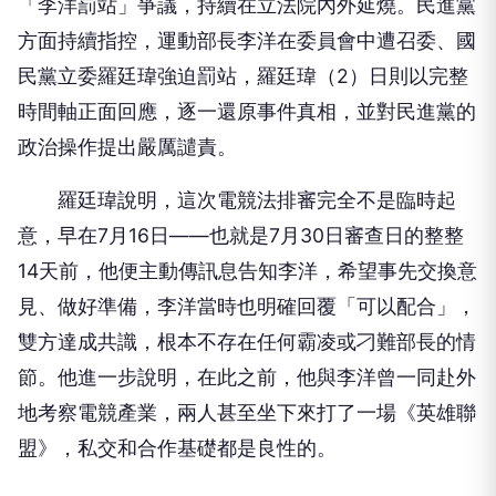
「李洋罰站」爭議，持續在立法院內外延燒。民進黨
方面持續指控，運動部長李洋在委員會中遭召委、國
民黨立委羅廷瑋強迫罰站，羅廷瑋（2）日則以完整
時間軸正面回應，逐一還原事件真相，並對民進黨的
政治操作提出嚴厲譴責。
羅廷瑋說明，這次電競法排審完全不是臨時起
意，早在7月16日——也就是7月30日審查日的整整
14天前，他便主動傳訊息告知李洋，希望事先交換意
見、做好準備，李洋當時也明確回覆「可以配合」，
雙方達成共識，根本不存在任何霸凌或刁難部長的情
節。他進一步說明，在此之前，他與李洋曾一同赴外
地考察電競產業，兩人甚至坐下來打了一場《英雄聯
盟》，私交和合作基礎都是良性的。