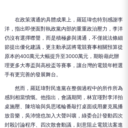
在政策溝通的具體成果上，羅廷瑋也特別感謝李
洋，指出即便面對執政黨內部的重重政治壓力，李洋
仍沒有選擇噤聲，而是積極參與溝通，不僅就法條細
節提出優化建議，更主動承諾將電競賽事相關預算從
原本的400萬元大幅提升至3000萬元，期盼藉此辦
理更多大專盃與高校盃等賽事，讓台灣的電競年輕選
手有更完善的發展舞台。
然而，羅廷瑋對民進黨在整個過程中的所作所為
感到相當憤慨。他指出，會議期間，林宜瑾對李洋拍
桌施壓、陳培瑜與吳思瑤輪番敲打桌面或用麥克風播
放音樂，吳沛憶也加入大聲叫嚷，綠委合計發動四次
封殺討論程序、四次散會動議，刻意阻止電競法案進