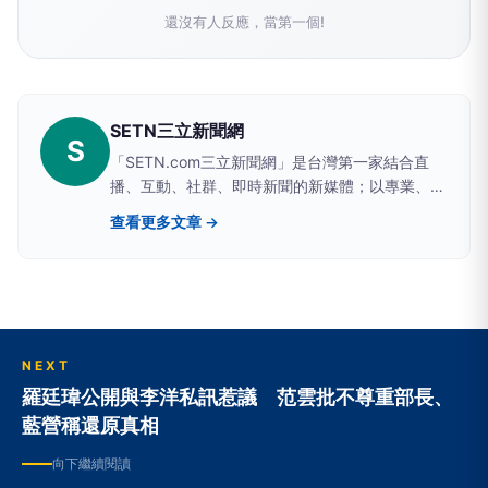
還沒有人反應，當第一個!
SETN三立新聞網
S
「SETN.com三立新聞網」是台灣第一家結合直
播、互動、社群、即時新聞的新媒體；以專業、品
質、正能量的嚴謹態度，及跨屏多螢的創新技術，
查看更多文章 →
提供您公平、正義、新觀點的國際時事、即時新
聞、節目直播、名家專欄、社群討論。電視台新媒
體排名第一、Comscore 全台前十大網站、Alexa
挺進全球前400大。最多元的跨平台新聞節目、屬
於你的台灣新聞第一門戶，只在「SETN.com三立
新聞網」。
NEXT
羅廷瑋公開與李洋私訊惹議 范雲批不尊重部長、
藍營稱還原真相
向下繼續閱讀