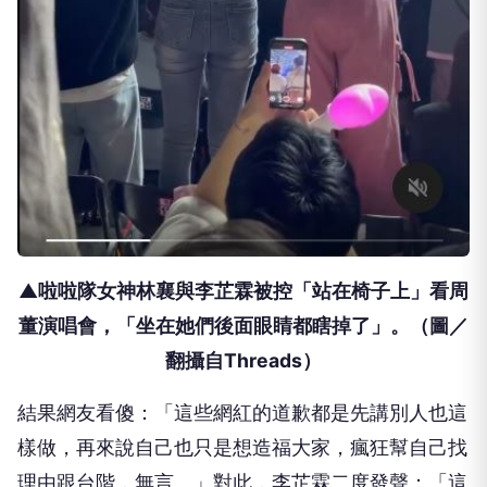
▲啦啦隊女神林襄與李芷霖被控「站在椅子上」看周
董演唱會，「坐在她們後面眼睛都瞎掉了」。（圖／
翻攝自Threads）
結果網友看傻：「這些網紅的道歉都是先講別人也這
樣做，再來說自己也只是想造福大家，瘋狂幫自己找
理由跟台階，無言。」對此，李芷霖二度發聲：「這