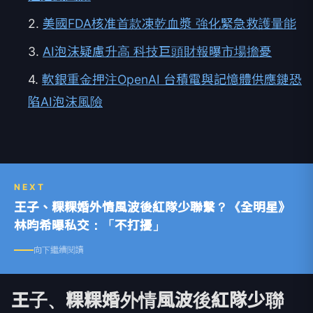
2.
美國FDA核准首款凍乾血漿 強化緊急救護量能
3.
AI泡沫疑慮升高 科技巨頭財報曝市場擔憂
4.
軟銀重金押注OpenAI 台積電與記憶體供應鏈恐
陷AI泡沫風險
NEXT
王子、粿粿婚外情風波後紅隊少聯繫？《全明星》
林昀希曝私交：「不打擾」
向下繼續閱讀
王子、粿粿婚外情風波後紅隊少聯