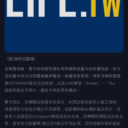
（圖/謝榮浤翻攝）
全案警詢後，警方依妨害性隱私等罪嫌移送臺中地檢署偵辦，檢方
並向臺中地方法院聲請羈押獲准。後續清查發現，傅男涉嫌長期透
過HEYMANDI匿名交友軟體，以及LINE帳號「Amber」、「liu」，
搭配年輕女子照片，鎖定不特定男性攀談。
警方指出，犯嫌疑似假冒女性身分，利用話術與被害人建立感情，
再誘導對方依指示擺出不同姿勢，並趁機側錄全裸影像及照片。待
被害人追蹤指定Instagram帳號成為好友後，犯嫌隨即擷取其好友名
單，要求支付新臺幣1萬元至6萬元不等款項，否則便揚言將私密影