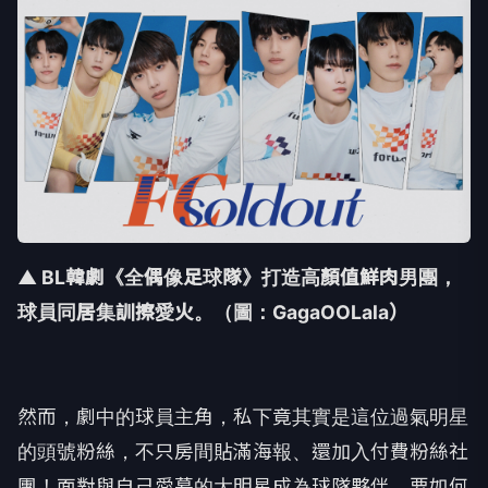
▲ BL韓劇《全偶像足球隊》打造高顏值鮮肉男團，
球員同居集訓擦愛火。
（圖：GagaOOLala）
然而，劇中的球員主角，
私下竟其實是這位過氣明星
的頭號粉絲，不只房間貼滿海報、
還加入付費粉絲社
團！面對與自己愛慕的大明星成為球隊夥伴，
要如何