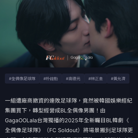
#全偶像足球隊
#朴鐘勳
#高德元
#林正圭
#黃允濟
一組遭廠商撤資的連敗足球隊，竟然被韓國娛樂經紀
集團買下，
轉型經營成BL全偶像男團！
由
GagaOOLala台灣獨播的2025年全新矚目BL韓劇《
全偶像足球隊》（FC Soldout）將場景搬到足球隊更