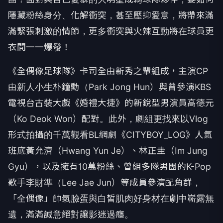
隱藏粉絲身分、化解衝突，甚至壓抑愛意，
將帶來滿
滿緊張刺激的情節，
更多衝突與火辣互動將在球員更
衣間一一爆發！
《全偶像足球隊》卡司全由新秀之輩組成，
主演CP
由新人小生朴鐘勳（Park Jong Hun）與曾參演KBS
電視台古裝大戲《婚禮大捷》
的新銳型男演員高德元
（Ko Deok Won）配對。此外，
劇組更找來以Vlog
形式拍攝的千萬觀看BL網劇《
CITYBOY_LOG》人氣
班底黃允濟（Hwang Yun Je）、林正圭（Im Jung
Gyu），以及擁有10萬粉絲、曾組多隊男團的K-
Pop
歌手李財準（Lee Jae Jun）等成員參演配角群，
「全偶像」
帥氣臉蛋與白皙肌肉好身材在劇中嶄露無
遺，
滿滿誠意絕對讓影迷過癮。