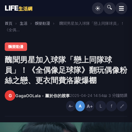
LIFE
🔍
☰
☀️
生活網
首頁
›
生活
›
娛樂動漫
›
醜聞男星加入球隊「戀上同隊球員」！
《全偶...
娛樂動漫
醜聞男星加入球隊「戀上同隊球
員」！《全偶像足球隊》翻玩偶像粉
絲之戀、更衣間費洛蒙爆棚
G
GagaOOLala - 屬於你的故事
2025-04-24 14:54
📖 3 分鐘閱讀
A+
L
f
🔗
A
A−