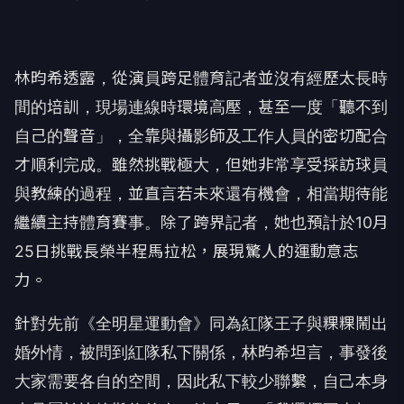
林昀希透露，從演員跨足體育記者並沒有經歷太長時
間的培訓，現場連線時環境高壓，甚至一度「聽不到
自己的聲音」，全靠與攝影師及工作人員的密切配合
才順利完成。雖然挑戰極大，但她非常享受採訪球員
與教練的過程，並直言若未來還有機會，相當期待能
繼續主持體育賽事。除了跨界記者，她也預計於
10
月
25
日挑戰長榮半程馬拉松，展現驚人的運動意志
力。
針對先前《全明星運動會》同為紅隊王子與粿粿鬧出
婚外情，被問到紅隊私下關係，林昀希坦言，事發後
大家需要各自的空間，因此私下較少聯繫，自己本身