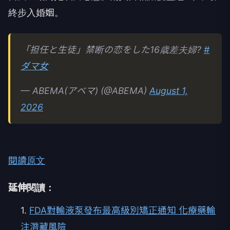
終步入婚姻。
「担任と生徒」禁断の恋をした16歳差夫婦?
#
ダマ女
— ABEMA(アベマ) (@ABEMA)
August 1,
2026
閱讀原文
延伸閱讀：
1.
FDA對輸液泵發布最高級別矯正通知 化療藥輸
注潛藏風險