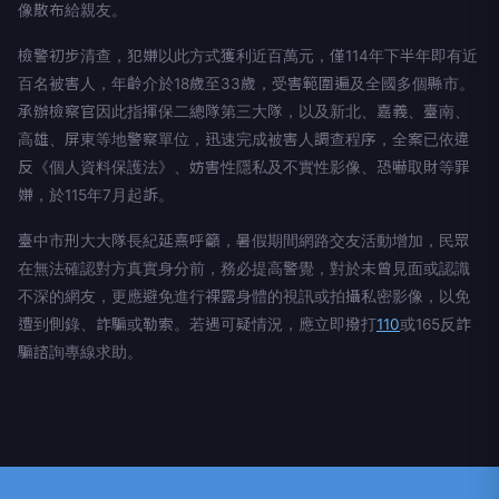
像散布給親友。
檢警初步清查，犯嫌以此方式獲利近百萬元，僅114年下半年即有近
百名被害人，年齡介於18歲至33歲，受害範圍遍及全國多個縣市。
承辦檢察官因此指揮保二總隊第三大隊，以及新北、嘉義、臺南、
高雄、屏東等地警察單位，迅速完成被害人調查程序，全案已依違
反《個人資料保護法》、妨害性隱私及不實性影像、恐嚇取財等罪
嫌，於115年7月起訴。
臺中市刑大大隊長紀延熹呼籲，暑假期間網路交友活動增加，民眾
在無法確認對方真實身分前，務必提高警覺，對於未曾見面或認識
不深的網友，更應避免進行裸露身體的視訊或拍攝私密影像，以免
遭到側錄、詐騙或勒索。若遇可疑情況，應立即撥打
110
或165反詐
騙諮詢專線求助。