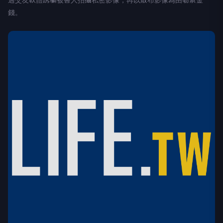
過交友軟體誘騙被害人拍攝私密影像，再以散布影像為由勒索金
錢。