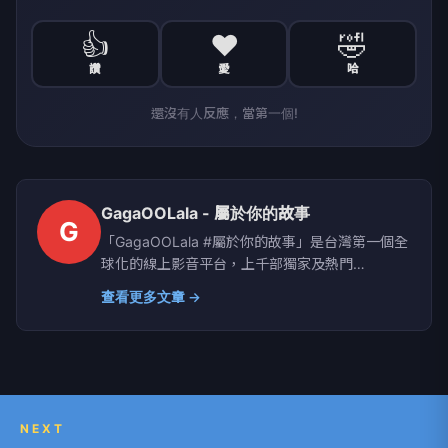
👍
❤️
🤣
讚
愛
哈
還沒有人反應，當第一個!
GagaOOLala - 屬於你的故事
G
「GagaOOLala #屬於你的故事」是台灣第一個全
球化的線上影音平台，上千部獨家及熱門
LGBTQ+影音內容，包含電影、記錄片、短片、影
查看更多文章 →
集和原創內容，週週更新不間斷。
NEXT