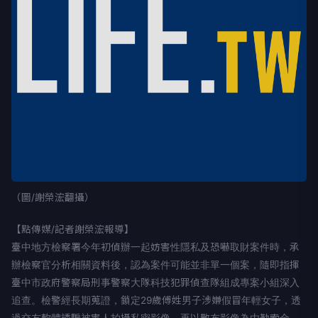
（圖/謝榮浤翻攝）
【點傳媒/記者謝榮浤報導】
臺中地方檢察署今年初偵辦一起妨害性隱私及恐嚇取財案件時，承
辦檢察官分析相關資料後，認為案件可能並非單一個案，隨即指揮
臺中市政府警察局刑事警察大隊科技犯罪偵查隊組成專案小組深入
追查。檢警經長期蒐證，鎖定29歲傅姓男子涉嫌假冒年輕女子，透