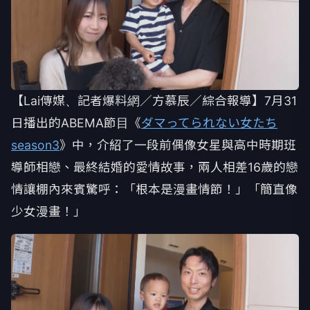
【Lai傳媒、記者爆料網／方慕辰／綜合報導】7月31
日播出的ABEMA節目《
ダマってられない女たち
season3
》中，介紹了一段前偶像女星與高中時期班
導師相戀、最終結婚的愛情故事，兩人相差16歲的戀
情讓棚內來賓驚呼：「根本是漫畫情節！」「簡直像
少女漫畫！」