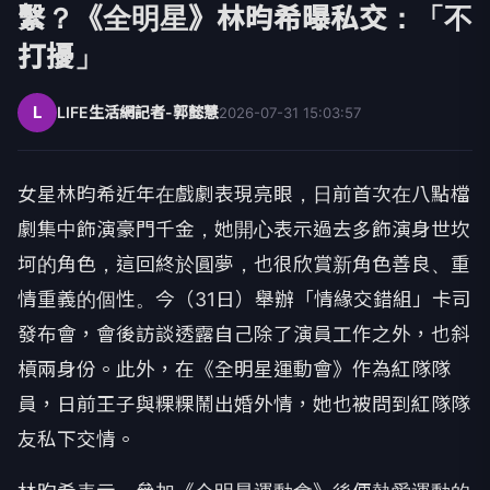
繫？《全明星》林昀希曝私交：「不
打擾」
L
LIFE生活網記者-郭懿慧
2026-07-31 15:03:57
女星林昀希近年在戲劇表現亮眼，日前首次在八點檔
劇集中飾演豪門千金，她開心表示過去多飾演身世坎
坷的角色，這回終於圓夢，也很欣賞新角色善良、重
情重義的個性。今（
31
日）舉辦「情緣交錯組」卡司
發布會，會後訪談透露自己除了演員工作之外，也斜
槓兩身份。此外，在《全明星運動會》作為紅隊隊
員，日前王子與粿粿鬧出婚外情，她也被問到紅隊隊
友私下交情。