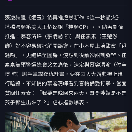
張凌赫繼《逐玉》後再推虐戀新作《這一秒過火》，
搭檔濃顏系美人王楚然組「神顏CP」，。隨著劇情
推進，慕容清嶧（張凌赫 飾）與任素素（王楚然
飾）好不容易破冰解開誤會，在小木屋上演甜蜜「鞦
韆吻」，更纏綿至圓房，沒想到後續卻甜到發苦。任
素素無預警遭逢喪父之痛後，決定與慕容清渝（付辛
博 飾）聯手籌謀復仇計畫，要在兩人大婚典禮上進
行暗殺，不知情的慕容清嶧看到喜帖備受打擊，當面
質問任素素：「我要是晚回來兩天，哥哥嫂嫂是不是
孩子都生出來了？」虐心指數爆表。