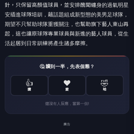
針，只保留高顏值球員，
並安排醜聞纏身的過氣明星
安插進球隊培訓，
藉話題組成新型態的美男足球隊，
期望不只幫助球隊重獲關注，
也幫助旗下藝人東山再
起，
這也讓原球隊專業球員與新進的藝人球員，
從生
活起居到日常訓練將產生諸多摩擦。
🤔 讀到一半，先表個態？
👍
❤️
🤣
讚
愛
哈
還沒有人反應，當第一個!
廣告