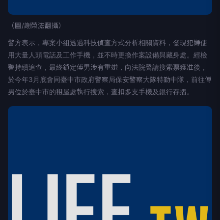
（圖/謝榮浤翻攝）
警方表示，專案小組透過科技偵查方式分析相關資料，發現犯嫌使
用大量人頭電話及工作手機，並不時更換作案設備與藏身處。經檢
警持續追查，最終鎖定傅男涉有重嫌，向法院聲請搜索票獲准後，
於今年3月底會同臺中市政府警察局保安警察大隊特勤中隊，前往傅
男位於臺中市的租屋處執行搜索，查扣多支手機及銀行存摺。