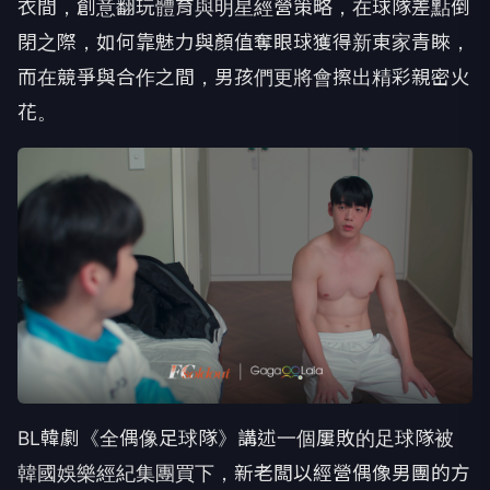
衣間，
創意翻玩體育與明星經營策略，在球隊差點倒
閉之際，
如何靠魅力與顏值奪眼球獲得新東家青睞，
而在競爭與合作之間，
男孩們更將會擦出精彩親密火
花。
BL韓劇《全偶像足球隊》
講述一個屢敗的足球隊被
韓國娛樂經紀集團買下，
新老闆以經營偶像男團的方