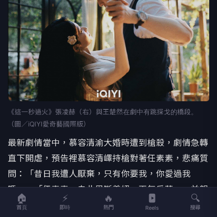
《這一秒過火》張凌赫（右）與王楚然在劇中有跳探戈的橋段。
（圖／iQIYI愛奇藝國際版）
最新劇情當中，慕容清渝大婚時遭到槍殺，劇情急轉
直下開虐，預告裡慕容清嶧持槍對著任素素，悲痛質
問：「昔日我遭人厭棄，只有你要我，你愛過我
嗎」、「任素素，自此恩斷義絕，再無瓜葛」，並親
🏠
⚡
🔥
🔍
手燒毀充滿兩人甜蜜回憶的小木屋，預告尾聲更拋出
首頁
即時
熱門
搜尋
Reels