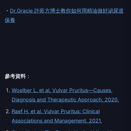
・
Dr.Gracie 許藍方博士教你如何用精油做好泌尿道
保養
參考資料
：
Woelber L. et al. Vulvar Pruritus—Causes,
Diagnosis and Therapeutic Approach. 2020.
Raef H. et al. Vulvar Pruritus: Clinical
Associations and Management. 2021.