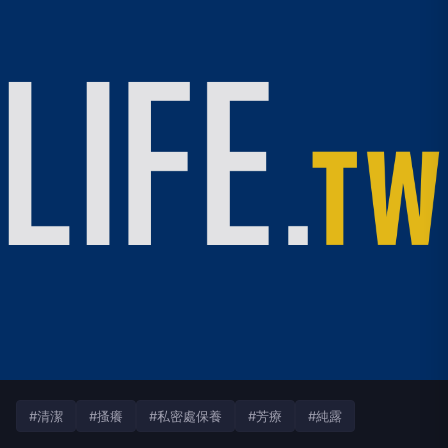
#清潔
#搔癢
#私密處保養
#芳療
#純露