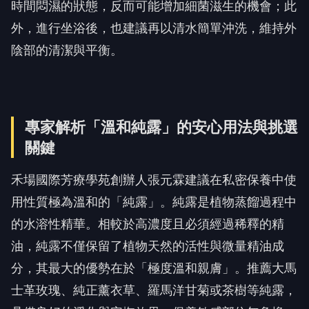
時間悶濕的狀態，反而可能增加細菌滋生的機會；此
外，進行坐浴後，也建議再以清水簡單沖洗，維持外
陰部的清潔與平衡。
專家解析「溫和純露」的安心用法與挑選
關鍵
禾場國際芳療學苑創辦人張元霖建議在私密保養中使
用性質極為溫和的「純露」。純露是植物蒸餾過程中
的水溶性精華。相較於高濃度且必須經過稀釋的精
油，純露不僅保留了植物天然的活性與微量精油成
分，其最大的優勢在於「極度溫和親膚」。推薦大馬
士革玫瑰、純正薰衣草、羅馬洋甘菊或茶樹等純露，