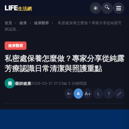
LIFE
🔍
☰
☀️
生活網
首頁
›
健康
›
健康醫療
›
私密處保養怎麼做？專家分享從純露芳
療認識...
健康醫療
私密處保養怎麼做？專家分享從純露
芳療認識日常清潔與照護重點
藥
藥師健康
2026-03-31 21:23
📖 5 分鐘閱讀
A+
L
f
🔗
A
A−