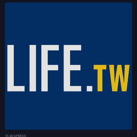
吳睿斌醫師