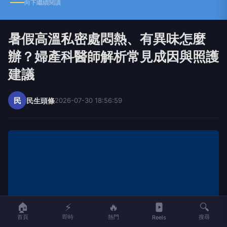
向下繼續閱讀
暑假高溫私密處悶熱、有異味怎麼
辦？婦產科醫師解析常見成因與照護
建議
民
民生頭條
2026-07-30 18:56:59
🏠
⚡
🔥
🔍
首頁
即時
熱門
搜尋
Reels