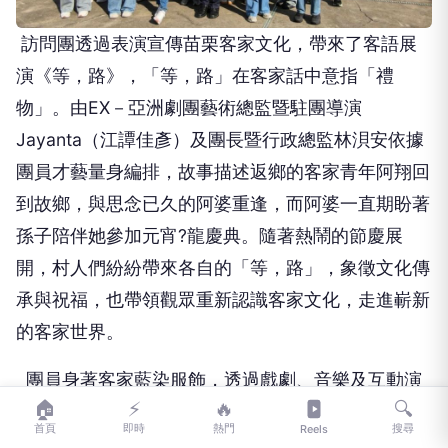
訪問團透過表演宣傳苗栗客家文化，帶來了客語展
演《等，路》，「等，路」在客家話中意指「禮
物」。由
EX
－亞洲劇團藝術總監暨駐團導演
Jayanta
（江譚佳彥）及團長暨行政總監林浿安依據
團員才藝量身編排，故事描述返鄉的客家青年阿翔回
到故鄉，與思念已久的阿婆重逢，而阿婆一直期盼著
孫子陪伴她參加元宵
?
龍慶典。隨著熱鬧的節慶展
開，村人們紛紛帶來各自的「等，路」，象徵文化傳
承與祝福，也帶領觀眾重新認識客家文化，走進嶄新
的客家世界。
團員身著客家藍染服飾，透過戲劇、音樂及互動演
🏠
⚡
🔥
🔍
出呈現客家文化之美。演出結合二胡、陶笛演奏、客
首頁
即時
熱門
搜尋
Reels
家帶動唱等多元形式，並融入不同文化元素，甚至演