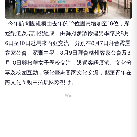
今年訪問團規模由去年的
12
位團員增加至
16
位，歷
經甄選及培訓後組成，由縣府參議徐建男率隊於
8
月
6
日至
10
日赴馬來西亞交流，分別在
8
月
7
日拜會霹靂
客家公會、深齋中學，
8
月
9
日拜會檳州客家公會及
8
月
10
日與檳華女子學校交流，透過客語展演、文化分
享及校園互動，深化臺馬客家文化交流，也讓青年在
跨文化互動中拓展國際視野。
廣告