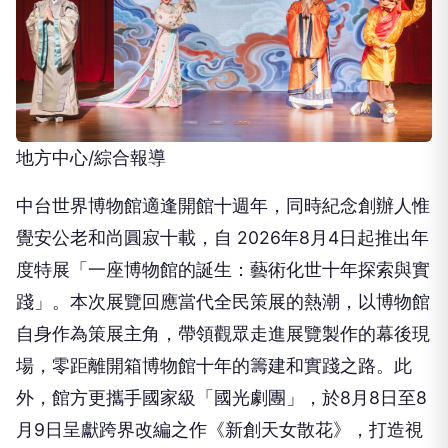
地方中心/綜合報導
中台世界博物館適逢開館⼗週年，同時紀念創辦⼈惟
覺安公⽼和尚圓寂⼗載，⾃ 2026年8⽉4⽇起推出年
度特展「⼀座博物館的誕⽣：藝術化世⼗年探索與實
踐」。本次展覽回應當代全⺠策展的熱潮，以博物館
⾃⾝作為策展主⾓，帶領觀眾⾛進展覽製作的幕後現
場，零距離開箱博物館⼗年的籌建和實踐之路。此
外，館⽅更攜⼿國家級「國光劇團」，於8⽉8⽇⾄8
⽉9⽇呈獻跨界改編之作《新創天⼥散花》，打造視