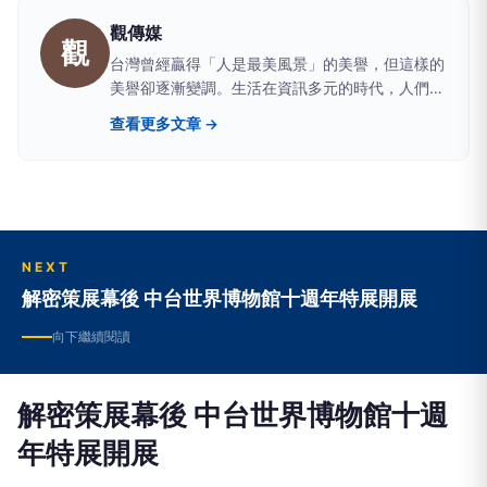
觀傳媒
觀
台灣曾經贏得「人是最美風景」的美譽，但這樣的
美譽卻逐漸變調。生活在資訊多元的時代，人們經
常面臨真假莫辨、是非難分的窘境，因此，獲取正
查看更多文章 →
確訊息，藉以判斷萬事萬物，已是現代人的基本需
求。 媒體的重要功能之一就是「守望」，「觀傳
媒」立足台灣、反映地方真實樣態，透過觀察社會
百態、聆聽不同聲音、匯集各方意見、凝聚正向能
量。 「觀傳媒」以善念關心生活、關懷社會、關
注未來，期望成為閱聽人的耳目，善盡媒體該有的
NEXT
責任。
解密策展幕後 中台世界博物館十週年特展開展
向下繼續閱讀
解密策展幕後 中台世界博物館十週
年特展開展