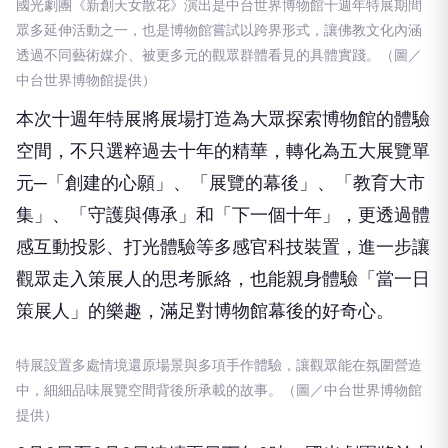
國光劇團《新創天⼥散花》演出是中台世界博物館⼗週年特展期間
眾多延伸活動之⼀，也是博物館嘗試以跨界形式，讓佛教⽂化內涵
透過不同藝術媒介、被更多元的觀眾群體看⾒的具體實踐。（圖／
中台世界博物館提供）
本次⼗週年特展將展場打造為⼤眾探索博物館的體驗
空間，不只選粹過去⼗年的精華，轉化為五⼤展覽單
元─「創建的⼼願」、「展覽的幕後」、「教育⼤市
集」、「守護與傳承」和「下⼀個⼗年」，更透過體
感互動投影、打光體驗等多感官科技裝置，進⼀步讓
觀眾⾛⼊策展⼈的思考脈絡，也能親⾝體驗「當⼀⽇
策展⼈」的樂趣，滿⾜對博物館幕後的好奇⼼。
特展設置多處情境還原場景與多項⼿作體驗，讓觀眾能在氛圍營造
中，細細品味展覽空間背後所承載的故事。（圖／中台世界博物館
提供）