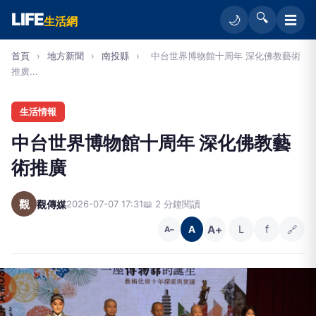
LIFE
🔍
☰
🌙
生活網
首頁
›
地方新聞
›
南投縣
›
中台世界博物館十周年 深化佛教藝術
推廣...
生活情報
中台世界博物館十周年 深化佛教藝
術推廣
觀
觀傳媒
2026-07-07 17:31
📖 2 分鐘閱讀
A+
L
f
🔗
A
A−