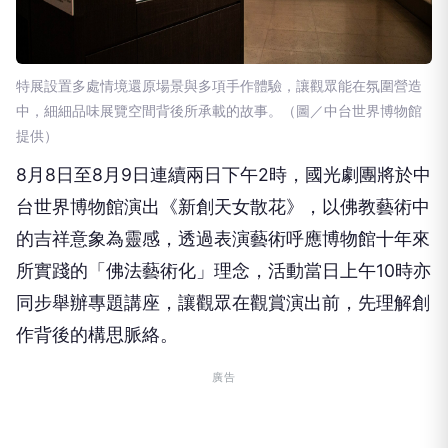
特展設置多處情境還原場景與多項⼿作體驗，讓觀眾能在氛圍營造
中，細細品味展覽空間背後所承載的故事。（圖／中台世界博物館
提供）
8⽉8⽇⾄8⽉9⽇連續兩⽇下午2時，國光劇團將於中
台世界博物館演出《新創天⼥散花》，以佛教藝術中
的吉祥意象為靈感，透過表演藝術呼應博物館⼗年來
所實踐的「佛法藝術化」理念，活動當⽇上午10時亦
同步舉辦專題講座，讓觀眾在觀賞演出前，先理解創
作背後的構思脈絡。
廣告