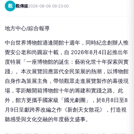
觀
觀傳媒
2026-08-06 09:23:00
地方中心/綜合報導
中台世界博物館適逢開館⼗週年，同時紀念創辦⼈惟
覺安公⽼和尚圓寂⼗載，⾃ 2026年8⽉4⽇起推出年
度特展「⼀座博物館的誕⽣：藝術化世⼗年探索與實
踐」。本次展覽回應當代全⺠策展的熱潮，以博物館
⾃⾝作為策展主⾓，帶領觀眾⾛進展覽製作的幕後現
場，零距離開箱博物館⼗年的籌建和實踐之路。此
外，館⽅更攜⼿國家級「國光劇團」，於8⽉8⽇⾄8
⽉9⽇呈獻跨界改編之作《新創天⼥散花》，打造視
聽感受與⽂化交融的年度藝⽂盛事。