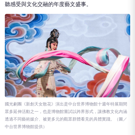
聽感受與⽂化交融的年度藝⽂盛事。
國光劇團《新創天⼥散花》演出是中台世界博物館⼗週年特展期間
眾多延伸活動之⼀，也是博物館嘗試以跨界形式，讓佛教⽂化內涵
透過不同藝術媒介、被更多元的觀眾群體看⾒的具體實踐。（圖／
中台世界博物館提供）