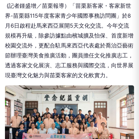
(
記者鍾盛增／苗栗報導）
「苗栗新客家・客家新世
界
-
苗栗縣
115
年度客家青少年國際事務訪問團」於
8
月
6
日啟程赴馬來西亞展開
5
天文化交流。今年交流
規模再升級，除參訪據點由檳城擴及怡保、首度新增
校園交流外，更配合駐馬來西亞代表處於喬治亞藝術
節辦理臺灣美食推廣活動，團員擔任文化推廣志工，
透過客家文化展演、志工服務與國際交流，向世界展
現臺灣文化魅力與苗栗客家的文化軟實力。