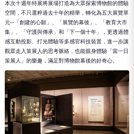
本次⼗週年特展將展場打造為⼤眾探索博物館的體驗
空間，不只選粹過去⼗年的精華，轉化為五⼤展覽單
元─「創建的⼼願」、「展覽的幕後」、「教育⼤市
集」、「守護與傳承」和「下⼀個⼗年」，更透過體
感互動投影、打光體驗等多感官科技裝置，進⼀步讓
觀眾⾛⼊策展⼈的思考脈絡，也能親⾝體驗「當⼀⽇
策展⼈」的樂趣，滿⾜對博物館幕後的好奇⼼。