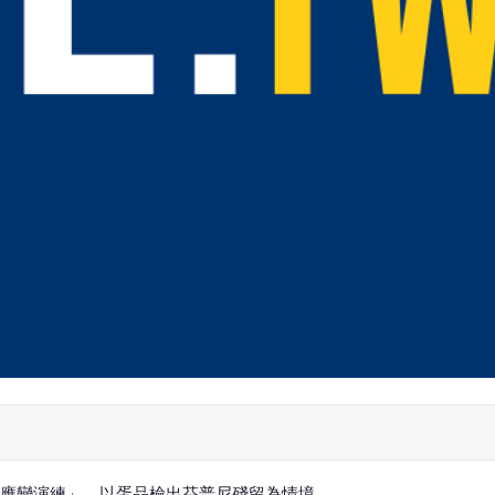
急應變演練」，以蛋品檢出芬普尼殘留為情境。