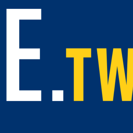
變、跨域聯防的食安守護決心。（圖/記者廖妙茜翻攝）
】為強化重大食品安全事件應變能力，台中市政府今（9
演練」，以「蛋雞場蛋品檢出芬普尼殘留案」為想定情境
法機關、外縣市衛生局及市府相關局處等16個單位共同