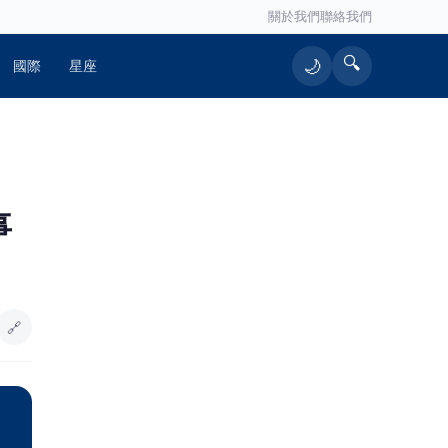
關於我們
聯絡我們
🔍
🌙
國際
星座
🔥 熱門文章
事
精湛交通工業於七股科技工業區投資
1
5.1億 擴大布局臺南
精誠中學特色課程成果發表 學生多
2
元才藝打破只會讀書刻板印象
🔗
魏平政女兒開粉專助選戰 魏敬倫誓
3
言走遍彰化：要大家記住我爸爸
跨國極限24小時挑戰！高雄警政與企
4
業界聯手登頂富士山 揭密「辦案與