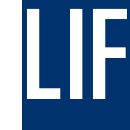
中央、地方、司法及跨縣市單位共同參與演練，展現全鏈應
（觀傳媒中彰投新聞）【記者廖妙茜/台中報導
辦理全國規模最大的「重大食安事件緊急應變
副秘書長張大春擔任指揮官，邀集中央部會、司