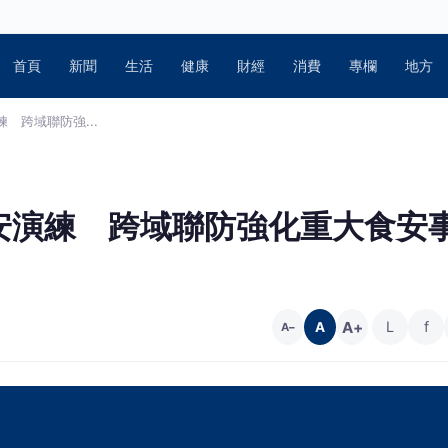
首頁
新聞
生活
健康
財經
消費
專欄
地方
 跨域聯防強...
安演練 跨域聯防強化重大食安
A+
L
f
A
A−