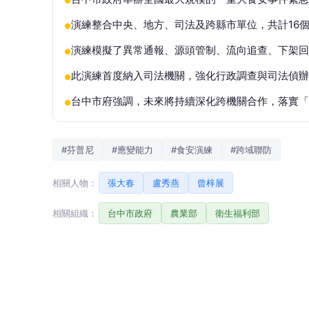
●
演練整合中央、地方、司法及跨縣市單位，共計16
●
演練模擬了異常通報、源頭管制、流向追查、下架回
●
此演練首度納入司法機關，強化行政調查與司法偵辦
●
台中市府強調，未來將持續深化跨機關合作，落實「
●
#芬普尼
#應變能力
#食安演練
#跨域聯防
相關人物：
張大春
盧秀燕
曾梓展
相關組織：
台中市政府
農業部
衛生福利部