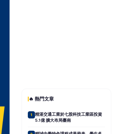
創業」背後的鋼鐵毅力
三明治世代主管遭資遣 「勞工就業通
5
計畫」助重返研發崗位
📰 同分類文章
山本由伸5.2局無失分 大谷延
長賽敲致勝安打 道奇止住7連
敗
前NBA中鋒坎特宣布挑戰
WNBA選秀 性別資格引爆爭
議