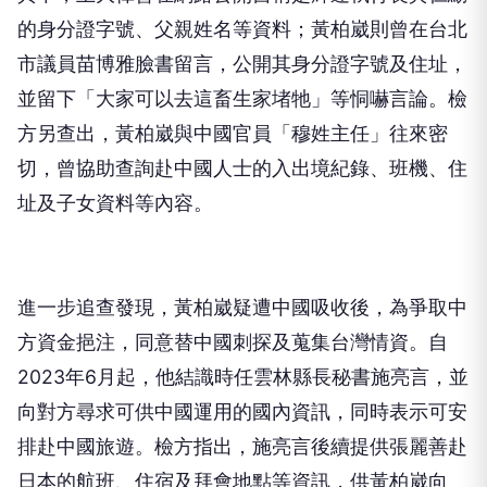
的身分證字號、父親姓名等資料；黃柏崴則曾在台北
市議員苗博雅臉書留言，公開其身分證字號及住址，
並留下「大家可以去這畜生家堵牠」等恫嚇言論。檢
方另查出，黃柏崴與中國官員「穆姓主任」往來密
切，曾協助查詢赴中國人士的入出境紀錄、班機、住
址及子女資料等內容。
進一步追查發現，黃柏崴疑遭中國吸收後，為爭取中
方資金挹注，同意替中國刺探及蒐集台灣情資。自
2023年6月起，他結識時任雲林縣長秘書施亮言，並
向對方尋求可供中國運用的國內資訊，同時表示可安
排赴中國旅遊。檢方指出，施亮言後續提供張麗善赴
日本的航班、住宿及拜會地點等資訊，供黃柏崴向