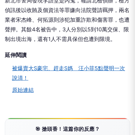
新北市警局發現李語堂是內鬼，報請北檢偵辦，檢方
偵訊後以收賄及個資法等罪嫌向法院聲請羈押，兩名
業者宋杰峰、何拓源則涉犯加重詐欺和傷害罪，也遭
聲押。其餘4名被告中，3人分別以5到10萬交保、限
制出境出海，還有1人不需具保但也遭到限境。
延伸閱讀
被爆賣大S豪宅、趕走S媽 汪小菲5點聲明一次
說清！
原始連結
🎯 搶頭香！這篇你的反應？