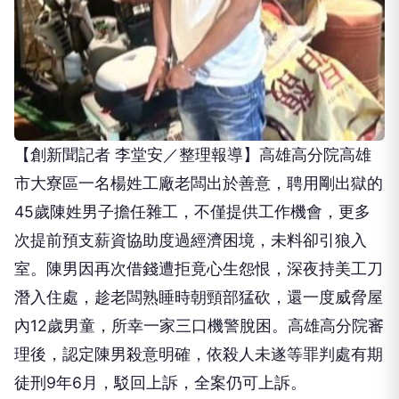
【創新聞記者 李堂安／整理報導】高雄高分院高雄
市大寮區一名楊姓工廠老闆出於善意，聘用剛出獄的
45歲陳姓男子擔任雜工，不僅提供工作機會，更多
次提前預支薪資協助度過經濟困境，未料卻引狼入
室。陳男因再次借錢遭拒竟心生怨恨，深夜持美工刀
潛入住處，趁老闆熟睡時朝頸部猛砍，還一度威脅屋
內12歲男童，所幸一家三口機警脫困。高雄高分院審
理後，認定陳男殺意明確，依殺人未遂等罪判處有期
徒刑9年6月，駁回上訴，全案仍可上訴。