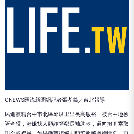
CNEWS匯流新聞網記者張孝義／台北報導
民進黨籍台中市北區邱厝里里長高敏裕，被台中地檢
署查獲，涉嫌找人頭詐領鄰長補助款，還向攤商索取
現金或禮品，如果攤商拒絕則頻繁報警取締開罰，更