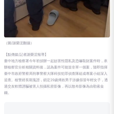
（圖/謝榮浤翻攝）
【點傳媒/記者謝榮浤報導】
臺中地方檢察署今年初偵辦一起妨害性隱私及恐嚇取財案件時，承
辦檢察官分析相關資料後，認為案件可能並非單一個案，隨即指揮
臺中市政府警察局刑事警察大隊科技犯罪偵查隊組成專案小組深入
追查。檢警經長期蒐證，鎖定29歲傅姓男子涉嫌假冒年輕女子，透
過交友軟體誘騙被害人拍攝私密影像，再以散布影像為由勒索金
錢。