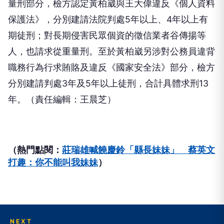
量刑部分，檢方認定黃柏崴與王大偉違反《個人資料
保護法》，分別建請法院判處5年以上、4年以上有
期徒刑；對長期侵害民眾個資的徵信業者谷傳揚等
人，也請求從重量刑。至於黃柏崴另涉對公務員違背
職務行為行求賄賂及違反《國家安全法》部分，檢方
分別建請判處3年及5年以上徒刑，合計具體求刑13
年。（責任編輯：王晨芝）
（熱門點閱：
莊瑞雄喊饒慶鈴「縣長妹妹」 蔡英文
打趣：你不能叫我妹妹
）
NEXT