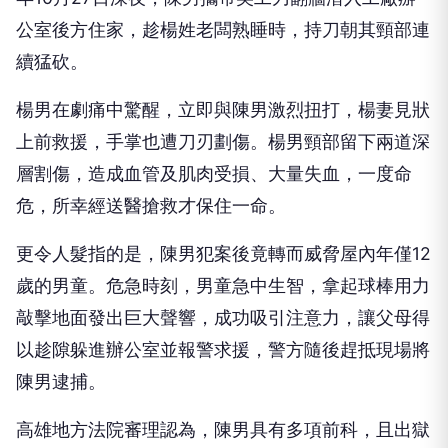
公室後方住家，趁楊姓老闆熟睡時，持刀朝其頸部連
續猛砍。
楊男在劇痛中驚醒，立即與陳男激烈扭打，楊妻見狀
上前救援，手掌也遭刀刃劃傷。楊男頸部留下兩道深
層割傷，造成血管及肌肉受損、大量失血，一度命
危，所幸經送醫搶救才保住一命。
更令人髮指的是，陳男犯案後竟轉而威脅屋內年僅12
歲的男童。危急時刻，男童急中生智，拿起球棒用力
敲擊地面發出巨大聲響，成功吸引注意力，讓父母得
以趁隙躲進辦公室並報警求援，警方隨後趕抵現場將
陳男逮捕。
高雄地方法院審理認為，陳男具有多項前科，且出獄