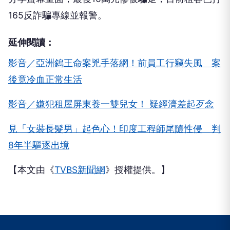
165反詐騙專線並報警。
延伸閱讀：
影音／亞洲鎢王命案兇手落網！前員工行竊失風 案
後竟冷血正常生活
影音／嫌犯租屋屏東養一雙兒女！ 疑經濟差起歹念
見「女裝長髮男」起色心！印度工程師尾隨性侵 判
8年半驅逐出境
【本文由《
TVBS新聞網
》授權提供。】