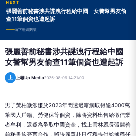
NEXT
張麗善前秘書涉共諜洩行程給中國 女警幫男友偷
查11筆個資也遭起訴
向下繼續閱讀
張麗善前秘書涉共諜洩行程給中國
女警幫男友偷查11筆個資也遭起訴
上
上報Up Media
2026-08-06 14:21:00
男子黃柏崴涉嫌於2023年間透過暗網取得逾4000萬
筆國人戶籍、勞健保等個資，除將資料出售給徵信業
者牟利，還疑為爭取中國資金，找上雲林縣長張麗善
前秘書施亮言合作，將張麗善赴日行程提供給據稱任