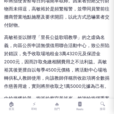
即將指使警察每日到場開單取締。因業者拒絕交付財
物而未得逞，高敏裕於是頻繁報警，並帶同員警前往
攤商營業地點施壓及要求開罰，以此方式恐嚇業者交
付財物。
高敏裕並以辦理「里長公益歌唱教學」的之虛偽名
義，向區公所申請無償借用聯合活動中心，致公所陷
於錯誤，免予收取場地租金3萬4320元及保證金
2000元，因而詐取免繳相關費用之不法利益。高敏
裕其後更擅自以每季4500元價格，將活動中心場地
轉供私人教師使用，向該教師佯稱所收款項將全數捐
作慈善用途，實則將所收取之1萬5000元據為己有。
中檢接獲檢舉，指派檢察官黃裕峯、賴謝銓指揮重案
🏠
⚡
🔥
🔍
支援中心檢察事務官、調查局台中市調查處、台中市
首頁
即時
熱門
搜尋
Reels