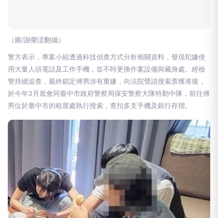
（圖/謝榮浤翻攝）
警方表示，專案小組透過科技偵查方式分析相關資料，發現犯嫌使
用大量人頭電話及工作手機，並不時更換作案設備與藏身處。經檢
警持續追查，最終鎖定傅男涉有重嫌，向法院聲請搜索票獲准後，
於今年3月底會同臺中市政府警察局保安警察大隊特勤中隊，前往傅
男位於臺中市的租屋處執行搜索，查扣多支手機及銀行存摺。