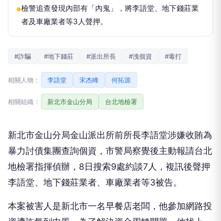
檢警追查發現內部有「內鬼」，將李語堂、地下錢莊業
●
者及車廠業者等3人聲押。
#詐騙
#地下錢莊
#派出所長
#洩個資
#毒打
相關人物：
李語堂
宋杰峰
何拓源
相關組織：
新北市金山分局
台北地檢署
新北市金山分局金山派出所前所長李語堂涉嫌收賄為
暴力討債集團查詢個資，市警局察覺後主動報請台北
地檢署指揮偵辦，8日搜索9處約談7人，複訊後聲押
李語堂、地下錢莊業者、車廠業者等3被告。
本案被害人是新北市一名早餐店老闆，他參加網路投