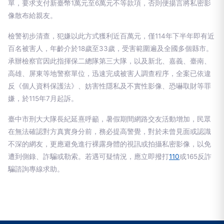
單，要求支付新臺幣1萬元至6萬元不等款項，否則便揚言將私密影
像散布給親友。
檢警初步清查，犯嫌以此方式獲利近百萬元，僅114年下半年即有近
百名被害人，年齡介於18歲至33歲，受害範圍遍及全國多個縣市。
承辦檢察官因此指揮保二總隊第三大隊，以及新北、嘉義、臺南、
高雄、屏東等地警察單位，迅速完成被害人調查程序，全案已依違
反《個人資料保護法》、妨害性隱私及不實性影像、恐嚇取財等罪
嫌，於115年7月起訴。
臺中市刑大大隊長紀延熹呼籲，暑假期間網路交友活動增加，民眾
在無法確認對方真實身分前，務必提高警覺，對於未曾見面或認識
不深的網友，更應避免進行裸露身體的視訊或拍攝私密影像，以免
遭到側錄、詐騙或勒索。若遇可疑情況，應立即撥打
110
或165反詐
騙諮詢專線求助。