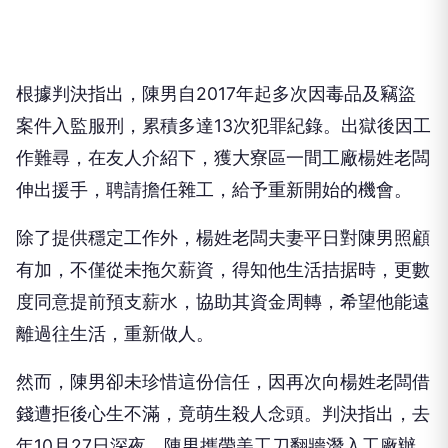
根據判決指出，陳男自2017年起多次因毒品及竊盜
案件入監服刑，累積多達13次犯罪紀錄。出獄後因工
作難尋，在友人介紹下，獲大寮區一間工廠楊姓老闆
伸出援手，聘請擔任雜工，給予重新開始的機會。
除了提供穩定工作外，楊姓老闆夫妻平日對陳男照顧
有加，不僅從未拖欠薪資，得知他生活拮据時，更數
度同意提前預支薪水，協助其資金周轉，希望他能遠
離過往生活，重新做人。
然而，陳男卻未珍惜這份信任，因再次向楊姓老闆借
錢遭拒後心生不滿，竟萌生殺人念頭。判決指出，去
年10月27日深夜，陳男攜帶美工刀翻牆潛入工廠辦