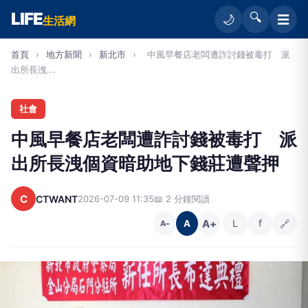
LIFE
🔍
☰
🌙
生活網
首頁
›
地方新聞
›
新北市
›
中風早餐店老闆遭詐討錢被毒打 派
出所長洩...
社會
中風早餐店老闆遭詐討錢被毒打 派
出所長洩個資暗助地下錢莊遭聲押
C
CTWANT
2026-07-09 11:35
📖 2 分鐘閱讀
A+
L
f
🔗
A
A−