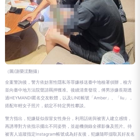
（圖/謝榮浤翻攝）
全案警詢後，警方依妨害性隱私等罪嫌移送臺中地檢署偵辦，檢方
並向臺中地方法院聲請羈押獲准。後續清查發現，傅男涉嫌長期透
過HEYMANDI匿名交友軟體，以及LINE帳號「Amber」、「liu」，
搭配年輕女子照片，鎖定不特定男性攀談。
警方指出，犯嫌疑似假冒女性身分，利用話術與被害人建立感情，
再誘導對方依指示擺出不同姿勢，並趁機側錄全裸影像及照片。待
被害人追蹤指定Instagram帳號成為好友後，犯嫌隨即擷取其好友名