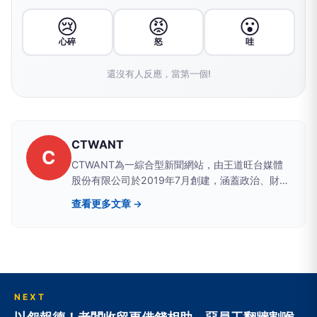
😢
😡
😮
心碎
怒
哇
還沒有人反應，當第一個!
CTWANT
C
CTWANT為一綜合型新聞網站，由王道旺台媒體
股份有限公司於2019年7月創建，涵蓋政治、財
經、社會、娛樂、漂亮、生活、國際、影音等八大
查看更多文章 →
類別，提供獨家新聞及豐富內容，未來將企劃更多
精采專題，讓您一手掌握最新資訊！
NEXT