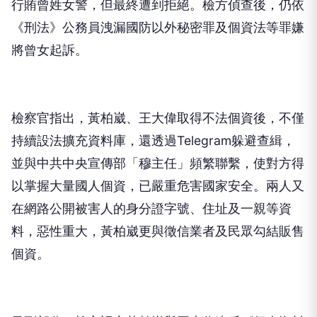
行賄曾姓女警，但最終遭到拒絕。檢方偵查後，仍依
《刑法》公務員洩漏國防以外秘密罪及個資法等罪嫌
將曾女起訴。
檢察官指出，黃柏崴、王大偉取得不法個資後，不僅
持續設法擴充資料庫，還透過Telegram躲避查緝，
並與中共中央宣傳部「穆主任」頻繁聯繫，使對方得
以掌握大量國人個資，已嚴重危害國家安全。兩人又
在網路公開被害人的身分證字號、住址及一親等資
料，惡性重大，黃柏崴更與徵信業者及民眾勾結販售
個資。