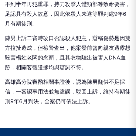
不到半年再犯重罪，持刀攻擊人體頸部等致命要害，
足認具有殺人故意，因此依殺人未遂等罪判處9年6
月有期徒刑。
陳男上訴二審時改口否認殺人犯意，辯稱傷勢是因雙
方拉扯造成，但檢警查出，他案發前曾向親友透露想
殺害楊姓老闆的念頭，且其衣物驗出被害人DNA血
跡，相關客觀證據均與辯詞不符。
高雄高分院審酌相關事證後，認為陳男翻供不足採
信，一審認事用法並無違誤，駁回上訴，維持有期徒
刑9年6月判決，全案仍可依法上訴。