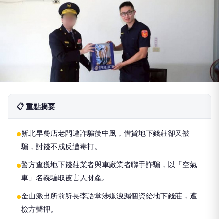
📋 重點摘要
新北早餐店老闆遭詐騙後中風，借貸地下錢莊卻又被
●
騙，討錢不成反遭毒打。
警方查獲地下錢莊業者與車廠業者聯手詐騙，以「空氣
●
車」名義騙取被害人財產。
金山派出所前所長李語堂涉嫌洩漏個資給地下錢莊，遭
●
檢方聲押。