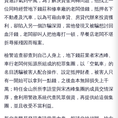
資遭詐氣到中風，為了解決資金周轉問題，他找上一
位同時經營地下錢莊和修車廠的老闆借錢，抵押名下
不動產及汽車，以為可藉由車貸、房貸代辦來投資獲
利，卻陷入另一個詐騙深淵，當他發現又被騙想討回
血汗錢，老闆卻叫人把他毒打一頓，早餐店老闆不堪
折辱摧殘因而報案。
檢警追查卻查到自己人身上，地下錢莊業者宋杰峰、
車行老闆何拓源所組成的犯罪集團，以「空氣車」的
名目誘騙被害人配合操作、設定抵押財產，被害人只
有一開始可以拿到一點錢，之後血本無歸損失上千
萬；時任金山所所李語堂與宋杰峰集團的成員交情深
厚，會利用警政系統代查民眾個資，再提供給這個集
團，並且收受不當利益。