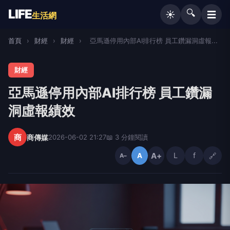
LIFE
🔍
☰
☀️
生活網
首頁
›
財經
›
財經
›
亞馬遜停用內部AI排行榜 員工鑽漏洞虛報...
財經
亞馬遜停用內部AI排行榜 員工鑽漏
洞虛報績效
商
商傳媒
2026-06-02 21:27
📖 3 分鐘閱讀
A+
L
f
🔗
A
A−