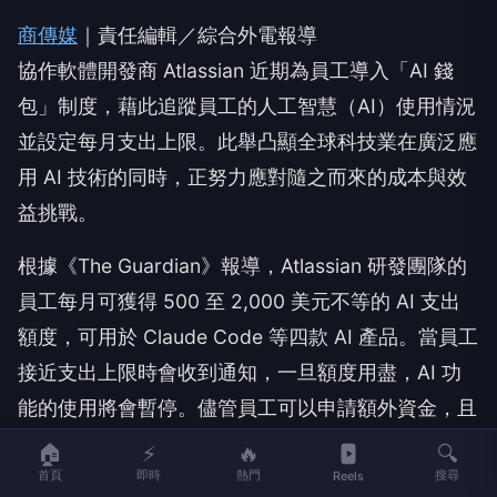
商傳媒
｜責任編輯／綜合外電報導
協作軟體開發商 Atlassian 近期為員工導入「AI 錢
包」制度，藉此追蹤員工的人工智慧（AI）使用情況
並設定每月支出上限。此舉凸顯全球科技業在廣泛應
用 AI 技術的同時，正努力應對隨之而來的成本與效
益挑戰。
根據《The Guardian》報導，Atlassian 研發團隊的
員工每月可獲得 500 至 2,000 美元不等的 AI 支出
額度，可用於 Claude Code 等四款 AI 產品。當員工
接近支出上限時會收到通知，一旦額度用盡，AI 功
能的使用將會暫停。儘管員工可以申請額外資金，且
Atlassian 發言人表示目前尚未拒絕任何申請，公司
🏠
⚡
🔥
🔍
首頁
即時
熱門
搜尋
仍將預算設定視為根據不同團隊運作模式的職責分
Reels