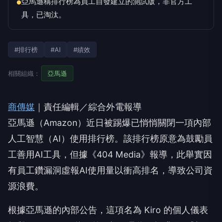
亞馬遜稱排行榜為員工自發建立的測試版，非官方工
●
具，已淘汰。
#排行榜
#AI
#績效
相關組織：
亞馬遜
商傳媒
｜責任編輯／綜合外電報導
亞馬遜（Amazon）近日被踢爆已悄悄關閉一項內部
人工智慧（AI）使用排行榜。該排行榜原意為鼓勵員
工善用AI工具，但據《404 Media》報導，此舉實因
有員工鑽漏洞虛報AI使用量以衝高排名，導致公司資
源浪費。
根據亞馬遜的內部公告，這項名為 Kiro 的個人儀表