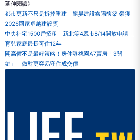
延伸閱讀》
都市更新不只是拆掉重建 龍昊建設鑫陽馥築 榮獲
2026國家卓越建設獎
中央社宅1500戶招租！新北等4縣市8/14開放申請
育兒家庭最長可住12年
開高價不是最好策略！房仲曝桃園A7賣房「3關
鍵」 做對更容易守住成交價