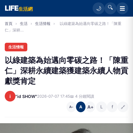
LIFE
🔍
☰
🌙
生活網
首頁
›
生活
›
生活情報
›
以綠建築為始邁向零碳之路！「陳重
仁」深耕...
生活情報
以綠建築為始邁向零碳之路！「陳重
仁」深耕永續建築獲建築永續人物貢
獻獎肯定
i
"id SHOW"
2026-07-07 17:45
📖 4 分鐘閱讀
A+
L
f
🔗
A
A−