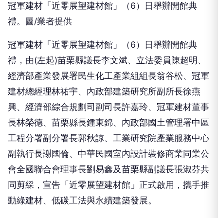
冠軍建材「近零展望建材館」（6）日舉辦開館典
禮。圖/業者提供
冠軍建材「近零展望建材館」（6）日舉辦開館典
禮，由(左起)苗栗縣議長李文斌、立法委員陳超明、
經濟部產業發展署民生化工產業組組長翁谷松、冠軍
建材總經理林祐宇、內政部建築研究所副所長徐燕
興、經濟部綜合規劃司副司長許嘉玲、冠軍建材董事
長林榮德、苗栗縣長鍾東錦、內政部國土管理署中區
工程分署副分署長郭秋諒、工業研究院產業服務中心
副執行長謝國倫、中華民國室內設計裝修商業同業公
會全國聯合會理事長劉易鑫及苗栗縣副議長張淑芬共
同剪綵，宣告「近零展望建材館」正式啟用，攜手推
動綠建材、低碳工法與永續建築發展。