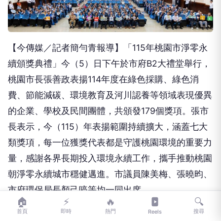
【今傳媒／記者簡勻青報導】「115年桃園市淨零永
續頒獎典禮」今（5）日下午於市府B2大禮堂舉行，
桃園市長張善政表揚114年度在綠色採購、綠色消
費、節能減碳、環境教育及河川認養等領域表現優異
的企業、學校及民間團體，共頒發179個獎項。張市
長表示，今（115）年表揚範圍持續擴大，涵蓋七大
類獎項，每一位獲獎代表都是守護桃園環境的重要力
量，感謝各界長期投入環境永續工作，攜手推動桃園
朝淨零永續城市穩健邁進。市議員陳美梅、張曉昀、
市府環保局長顏己喨等均一同出席。
🏠
⚡
🔥
🔍
首頁
即時
熱門
搜尋
Reels
廣告