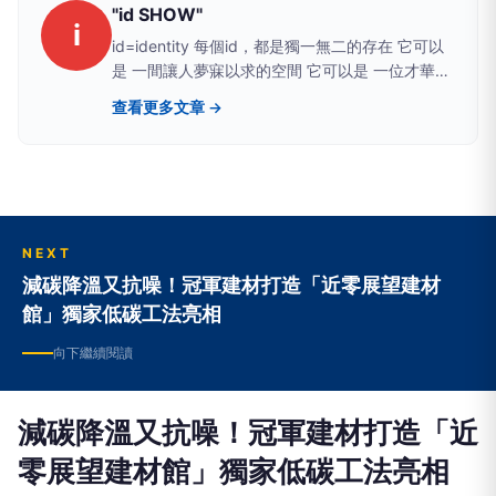
"id SHOW"
i
id=identity 每個id，都是獨一無二的存在 它可以
是 一間讓人夢寐以求的空間 它可以是 一位才華洋
溢的室內設計師 它可以是 一個卓越非凡的品牌
查看更多文章 →
id=ideal 這裡也是一切對理想設計的匯集地 所有
最動人的、最亮眼的、最特別的、最美的 都能在
這啟發你的空間烏托邦 最後，我們將 id SHOW 放
進" " 因為在英文文法裡 只有經典及值得被引用的
作品 才會放進雙引號中 而你，準備好探索收藏在
"id SHOW" 的經典了嗎？ ‣ "idSHOW" 居家空間
NEXT
設計平台 www.idshow.com.tw ‣ "idSHOW"
減碳降溫又抗噪！冠軍建材打造「近零展望建材
Facebook：www.facebook.com/idshowfans ‣
館」獨家低碳工法亮相
"idSHOW" Instagram bit.ly/2sElKX0 ‣ 立即搜尋
Line ID「@idshow」 goo.gl/siUMPY ‣ 裝修預約
向下繼續閱讀
諮詢 www.idshow.com.tw/decosafe
減碳降溫又抗噪！冠軍建材打造「近
零展望建材館」獨家低碳工法亮相