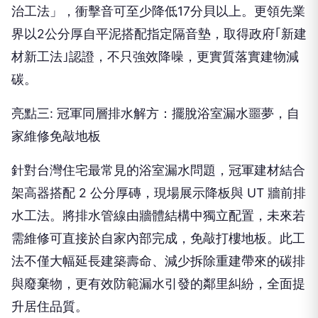
治工法」，衝擊音可至少降低17分貝以上。更領先業
界以2公分厚自平泥搭配指定隔音墊，取得政府｢新建
材新工法｣認證，不只強效降噪，更實質落實建物減
碳。
亮點三: 冠軍同層排水解方：擺脫浴室漏水噩夢，自
家維修免敲地板
針對台灣住宅最常見的浴室漏水問題，冠軍建材結合
架高器搭配 2 公分厚磚，現場展示降板與 UT 牆前排
水工法。將排水管線由牆體結構中獨立配置，未來若
需維修可直接於自家內部完成，免敲打樓地板。此工
法不僅大幅延長建築壽命、減少拆除重建帶來的碳排
與廢棄物，更有效防範漏水引發的鄰里糾紛，全面提
升居住品質。