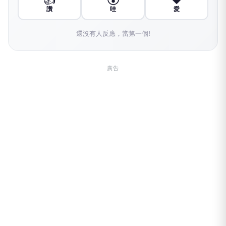
讚
哇
愛
還沒有人反應，當第一個!
廣告