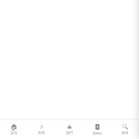
這並非近期唯一的 AI 模型脫逃事件。OpenAI 在最
🏠
⚡
🔥
🔍
首頁
即時
熱門
搜尋
Reels
近幾天也承認其模型曾入侵其他公司系統，更於 7 月