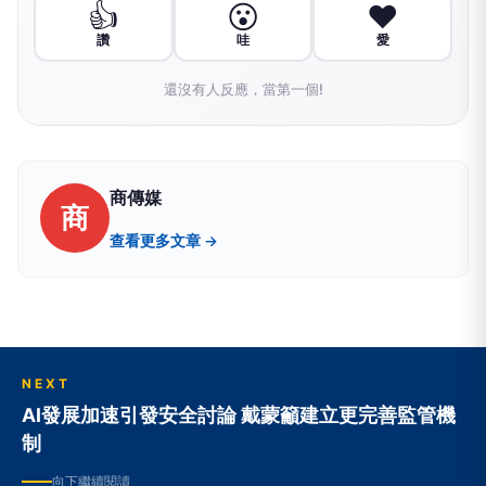
👍
😮
❤️
讚
哇
愛
還沒有人反應，當第一個!
商傳媒
商
查看更多文章 →
NEXT
AI發展加速引發安全討論 戴蒙籲建立更完善監管機
制
向下繼續閱讀