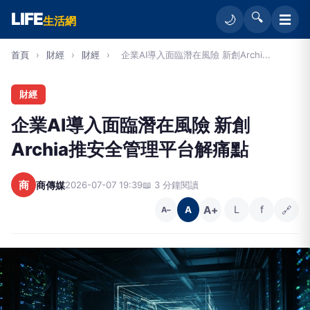
LIFE
🔍
☰
🌙
生活網
首頁
›
財經
›
財經
›
企業AI導入面臨潛在風險 新創Archi...
財經
企業AI導入面臨潛在風險 新創
Archia推安全管理平台解痛點
商
商傳媒
2026-07-07 19:39
📖 3 分鐘閱讀
A+
L
f
🔗
A
A−