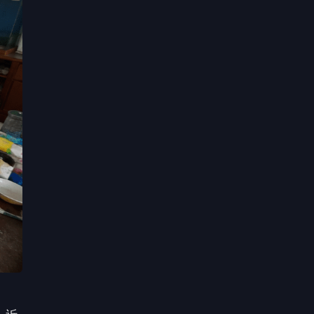
。近
一整
當前
養老
偶爾