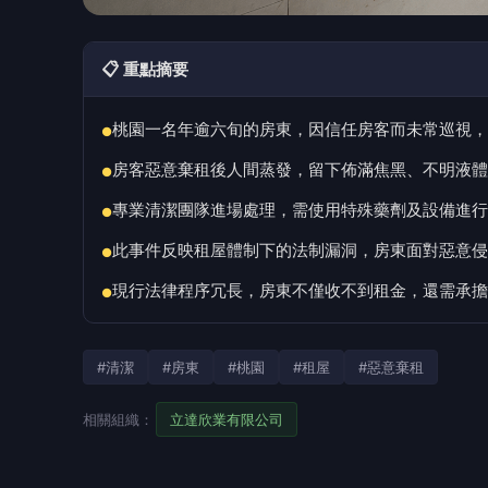
📋 重點摘要
桃園一名年逾六旬的房東，因信任房客而未常巡視，
●
房客惡意棄租後人間蒸發，留下佈滿焦黑、不明液體
●
專業清潔團隊進場處理，需使用特殊藥劑及設備進行
●
此事件反映租屋體制下的法制漏洞，房東面對惡意侵
●
現行法律程序冗長，房東不僅收不到租金，還需承擔
●
#清潔
#房東
#桃園
#租屋
#惡意棄租
相關組織：
立達欣業有限公司