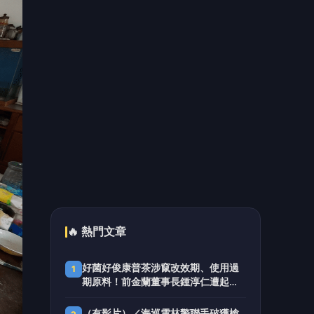
桃園敬老愛心卡116年全面升級 張善
5
政：結合四節禮金打造六都最完善長
者照顧
📰 同分類文章