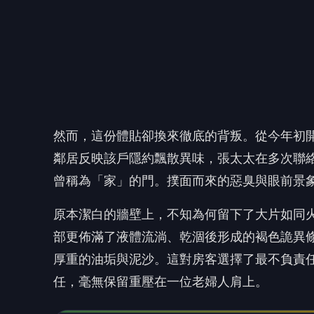
部更佈滿了液體流淌、乾涸後形成的褐色詭異
厚重的油垢與泥沙。這對房客選擇了最不負責
任，毫無保留重壓在一位老婦人肩上。
🤔
😢
心碎
還
洗去空間的燻黑痕跡與陰霾，專業清潔團隊全
「像這間房子的髒亂程度，用一般居家清潔的
垢。」
立達資深清潔人員
表示，牆面黑色的熏