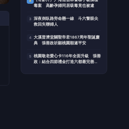
毒駕快篩陽性竟拔腿狂奔 文二
警鳴槍示警強勢圍捕到案
內湖警與行員聯手阻詐 暖心守
住13萬元血汗錢