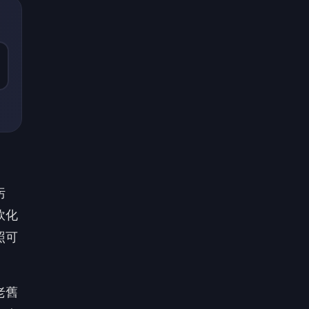
照可
老舊
生病
殘