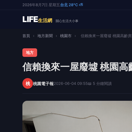
2026年8月7日 星期五
台北 28°C ⛅
LIFE
生活網
關心生活大小事
首頁
›
地方新聞
›
桃園市
›
信賴換來一屋廢墟 桃園高齡房東
地方
信賴換來一屋廢墟 桃園高
桃
桃園電子報
2026-06-04 09:55
📖 5 分鐘閱讀