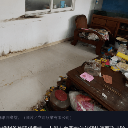
廳形同廢墟。（圖片／立達欣業有限公司）
的權利義務關係背後，人與人之間的信任卻持續面臨考驗
在無預警狀況下連同家屬人間蒸發，留給年邁房東的竟是
垃圾屋」。這不僅反映該房客不負責任的一面，更折射出
焦慮。
這棟位於老舊公寓的物件，是她夫妻倆辛苦半輩子攢下的
兩口。在張太太眼中，這對年輕夫婦平日言談客氣，雖然
從未過度干涉對方的生活，更免去了定期巡視。