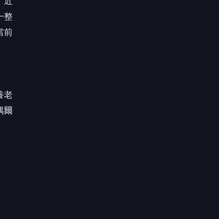
，且
那扇
下半