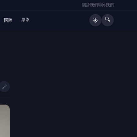
關於我們
聯絡我們
🔍
☀️
國際
星座
🔥 熱門文章
好菌好俊康普茶涉竄改效期、使用過
1
期原料！前金蘭董事長鍾淳仁遭起
訴 檢方建請從重量刑、沒收275萬
🔗
元犯罪所得
（有影片）／海巡雲林警聯手破獲槍
2
毒案 高齡孕婦同居吸毒竟也被逮
深夜倒臥路旁命懸一線 斗六警眼尖
3
救回失聯婦人
大溪普濟堂關聖帝君1867周年聖誕慶
4
典 張善政祈願桃園順遂平安