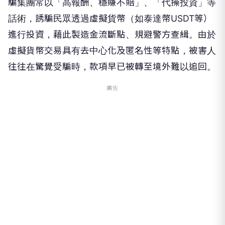
騙集團常以「高報酬、穩賺不賠」、「代操投資」等
話術，誘騙民眾透過虛擬貨幣（如泰達幣USDT等）
進行投資，藉此製造金流斷點、規避警方查緝。由於
虛擬貨幣交易具有去中心化及匿名性等特點，被害人
往往在驚覺受騙時，款項早已被轉至境外難以追回。
廣告