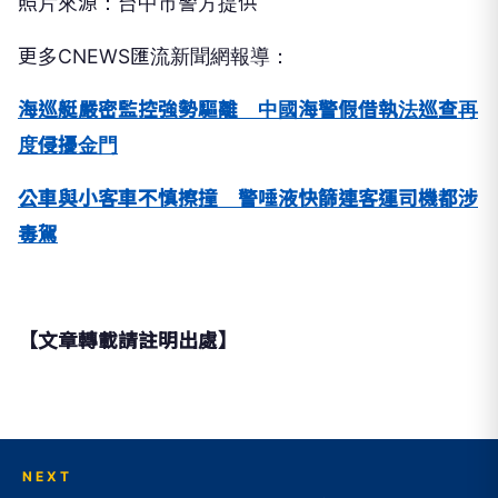
照片來源：台中市警方提供
更多CNEWS匯流新聞網報導：
海巡艇嚴密監控強勢驅離 中國海警假借執法巡查再
度侵擾金門
公車與小客車不慎擦撞 警唾液快篩連客運司機都涉
毒駕
【文章轉載請註明出處】
NEXT