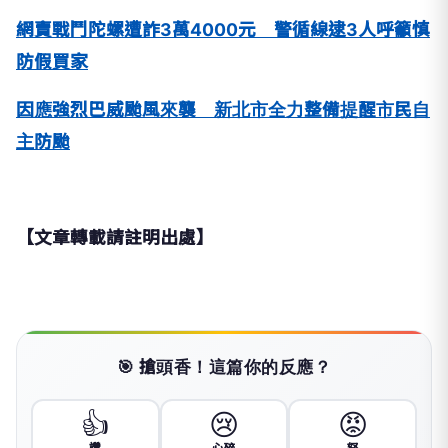
網賣戰鬥陀螺遭詐3萬4000元 警循線逮3人呼籲慎
防假買家
因應強烈巴威颱風來襲 新北市全力整備提醒市民自
主防颱
【文章轉載請註明出處】
🎯 搶頭香！這篇你的反應？
👍
😢
😡