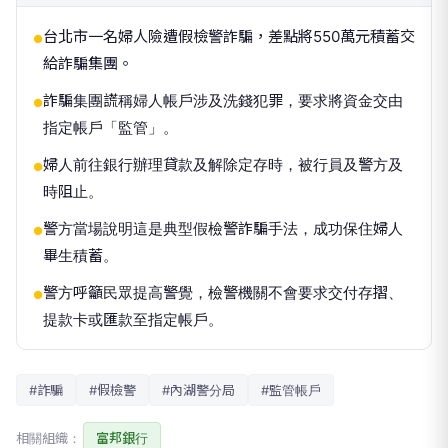
台北市一名婦人險遭假檢警詐騙，差點將550萬元積蓄交
●
給詐騙集團。
詐騙集團謊稱婦人帳戶涉及洗錢犯罪，要求將資金交由
●
指定帳戶「監管」。
婦人前往銀行辦理貸款及解除定存時，被行員及警方及
●
時阻止。
警方當場說明這是典型假檢警詐騙手法，成功保住婦人
●
畢生積蓄。
警方呼籲民眾提高警覺，檢警機關不會要求交付存摺、
●
提款卡或匯款至指定帳戶。
#詐騙
#假檢警
#內湖警分局
#監管帳戶
相關組織：
富邦銀行