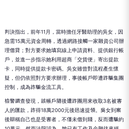
判決指出，前年11月，當時擔任牙醫助理的吳女，因
急需15萬元資金周轉，透過網路接觸一家融資公司辦
理借貸；對方要求她填寫線上申請資料、提供銀行帳
戶，並進一步指示她利用超商「交貨便」寄出提款
卡，同時提供提款卡密碼。吳女雖曾對流程產生懷
疑，但仍依照對方要求辦理，事後帳戶即遭詐騙集團
控制，成為詐騙金流工具。
檢警調查發現，該帳戶隨後遭詐團用來收取3名被害
人的匯款，詐得18萬2000元後迅速提領。吳女到案
後辯稱自己也是受害者，不僅未借到錢，反而遭騙約
10萬元。然而法院認為，她已有工作及金融往來經
驗，在寄出提款卡時已察覺異狀，卻未停止交易或查