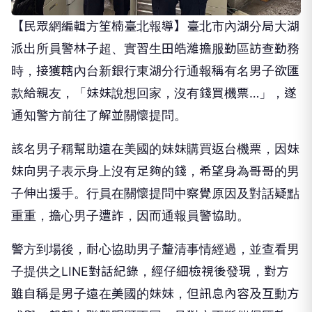
【民眾網編輯方笙楠臺北報導】臺北市內湖分局大湖
派出所員警林子超、實習生田皓濰擔服勤區訪查勤務
時，接獲轄內台新銀行東湖分行通報稱有名男子欲匯
款給親友，「妹妹說想回家，沒有錢買機票…」，遂
通知警方前往了解並關懷提問。
該名男子稱幫助遠在美國的妹妹購買返台機票，因妹
妹向男子表示身上沒有足夠的錢，希望身為哥哥的男
子伸出援手。行員在關懷提問中察覺原因及對話疑點
重重，擔心男子遭詐，因而通報員警協助。
警方到場後，耐心協助男子釐清事情經過，並查看男
子提供之LINE對話紀錄，經仔細檢視後發現，對方
雖自稱是男子遠在美國的妹妹，但訊息內容及互動方