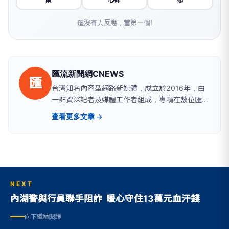
讚
心碎
怒
還沒有人反應，當第一個!
匯流新聞網CNEWS
匯
台灣知名內容型網路新媒體，成立於2016年，由
一群資深記者及媒體工作者組成，專精在數位匯
流、醫藥生活、網路科技、政治民調、新能源及金
查看更多文章 →
融財經等領域。新聞擴散平台包括雅虎、google
news、蕃薯藤、網路家庭、HiNet及新浪等最具影
響力的大型入口網站。
NEXT
內湖警與行員聯手阻詐 暖心守住13萬元血汗錢
向下繼續閱讀