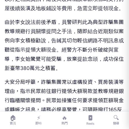
由於李女說法前後矛盾，員警研判此為典型詐騙集團
教導規避行員關懷提問之手法，隨即結合近期類似案
例向李女積極勸說，告誡其切勿輕信網路不明訊息或
聽從指示提領大額現金。經警方不斷分析破綻與宣
導，李女始驚覺可能受騙，放棄提款念頭，成功保住
新臺幣380萬元之積蓄。
大安分局呼籲，詐騙集團常以虛構投資、買房裝潢等
理由，指示民眾前往銀行提領大額現款並教導規避銀
行臨櫃關懷提問。民眾如接獲任何要求提領巨額現金
或轉帳之訊息，請務必提高警覺，可隨時撥打165反
詐騙專線或110報案電話求證，以免積蓄化為烏有。
🏠
⚡
🔥
🔍
首頁
即時
熱門
搜尋
Reels
PR