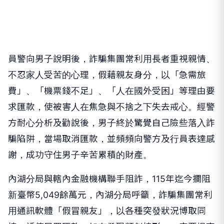
員警向男子說明後，詐騙集團常利用長者重視親情、
不忍家人受苦的心理，假藉親友身分，以「急需旅
費」、「機票錢不足」、「人在國外受困」等理由要
求匯款，使被害人在焦急與不捨之下失去戒心。經警
方耐心分析及勸說後，男子終於驚覺自己險些落入詐
騙陷阱，當場取消匯款，並頻頻向警方及行員表達感
謝，成功守住男子辛苦累積的財產。
內湖分局與轄內金融機構聯手阻詐，115年迄今攔阻
新臺幣5,049餘萬元，內湖分局呼籲，詐騙集團常利
用通訊軟體「假冒親友」，以各種突發狀況博取同