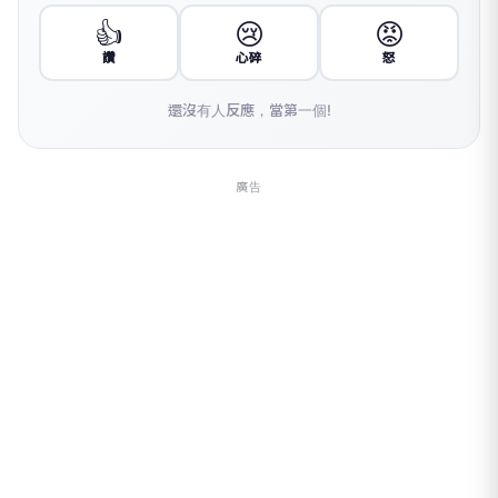
👍
😢
😡
讚
心碎
怒
還沒有人反應，當第一個!
廣告