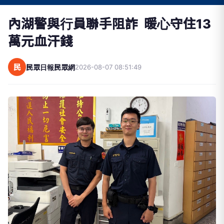
內湖警與行員聯手阻詐 暖心守住13
萬元血汗錢
民
民眾日報民眾網
2026-08-07 08:51:49