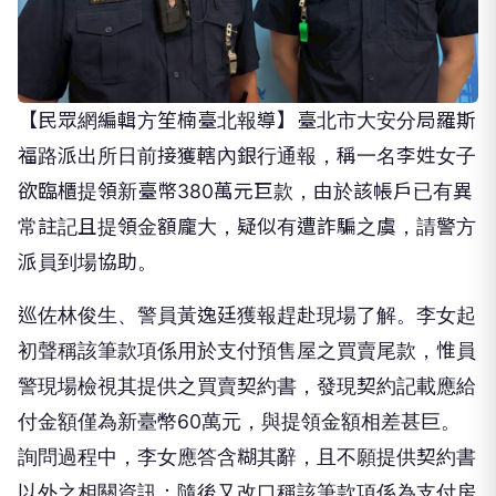
【民眾網編輯方笙楠臺北報導】臺北市大安分局羅斯
福路派出所日前接獲轄內銀行通報，稱一名李姓女子
欲臨櫃提領新臺幣380萬元巨款，由於該帳戶已有異
常註記且提領金額龐大，疑似有遭詐騙之虞，請警方
派員到場協助。
巡佐林俊生、警員黃逸廷獲報趕赴現場了解。李女起
初聲稱該筆款項係用於支付預售屋之買賣尾款，惟員
警現場檢視其提供之買賣契約書，發現契約記載應給
付金額僅為新臺幣60萬元，與提領金額相差甚巨。
詢問過程中，李女應答含糊其辭，且不願提供契約書
以外之相關資訊；隨後又改口稱該筆款項係為支付房
屋後續裝潢及地板鋪設等費用，急需立即提領現金。