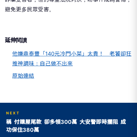
延伸閱讀
他嫌鼎泰豐「140元冷門小菜」太貴！ 老饕卻狂
推神調味：自己做不出來
原始連結
NEXT
稱 付購屋尾款 卻多領300萬 大安警即時攔阻 成
功保住380萬
向下繼續閱讀