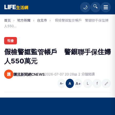
LIFE
🔍
☰
🌙
生活網
首頁
›
地方新聞
›
台北市
›
假檢警誆監管帳戶 警銀聯手保住婦
人550...
社會
假檢警誆監管帳戶 警銀聯手保住婦
人550萬元
匯
匯流新聞網CNEWS
2026-07-07 20:28
📖 2 分鐘閱讀
A+
L
f
🔗
A
A−