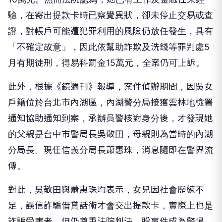
證，對帳戶可能遭犯罪利用的風險仍放任發生，具有
「不確定故意」，因此依幫助詐欺及洗錢等罪判處5
月有期徒刑，得易科罰金15萬元，全案仍可上訴。
此外，根據《鏡週刊》報導，案件偵辦期間，因吳女
戶籍位於台北市內湖區，內湖警分局接獲雲林地檢署
通知協助通知到案，承辦員警核對身分後，才發現她
的父親是台中市警局長吳敬田，母親則為當時的內湖
分局長、現任信義分局長蕭惠珠，消息隨即在警界流
傳。
對此，吳敬田與蕭惠珠均表示，女兒因社會歷練不
足，誤信詐騙借貸話術才會交出提款卡，實際上也是
詐騙受害者，但仍尊重法院判決，盼事件成為警惕，
避免更多民眾受害。