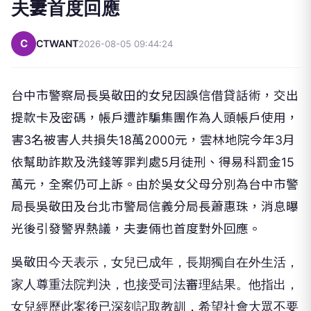
夫妻首度回應
C
CTWANT
2026-08-05 09:44:24
台中市警察局長吳敬田的女兒因誤信借貸話術，交出
提款卡及密碼，帳戶遭詐騙集團作為人頭帳戶使用，
害3名被害人共損失18萬2000元，雲林地院今年3月
依幫助詐欺及洗錢等罪判處5月徒刑、得易科罰金15
萬元，全案仍可上訴。由於吳女父母分別為台中市警
局長吳敬田及台北市警局信義分局長蕭惠珠，消息曝
光後引發警界熱議，夫妻倆也首度對外回應。
吳敬田今天表示，女兒已成年，長期獨自在外生活，
家人尊重法院判決，也接受司法審理結果。他指出，
女兒經歷此案後已深刻記取教訓，希望社會大眾不要