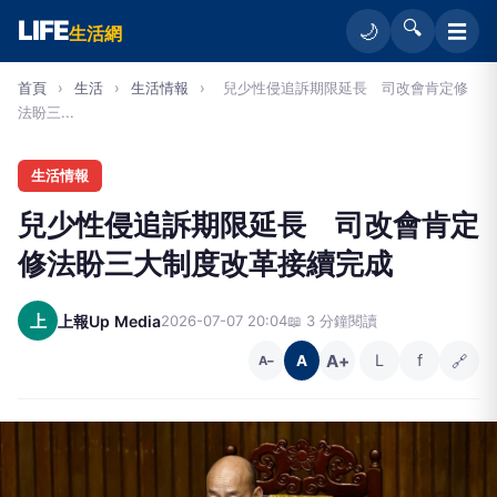
LIFE
🔍
☰
🌙
生活網
首頁
›
生活
›
生活情報
›
兒少性侵追訴期限延長 司改會肯定修
法盼三...
生活情報
兒少性侵追訴期限延長 司改會肯定
修法盼三大制度改革接續完成
上
上報Up Media
2026-07-07 20:04
📖 3 分鐘閱讀
A+
L
f
🔗
A
A−