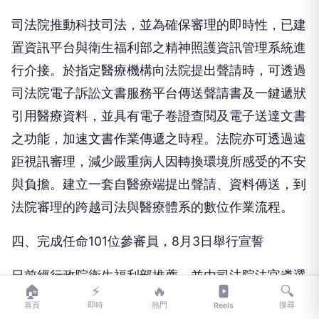
司法院推動科技司法，並為確保審理的即時性，已建
置資訊平台與衛生福利部之精神照護資訊管理系統進
行介接。於指定醫療機構向法院提出聲請時，可透過
司法院電子訴訟文書服務平台傳送聲請書及一鍵遞狀
引用醫療資料，並具有電子卷證查閱及電子送達文書
之功能，加速文書作業傳遞之時程。法院亦可透過遠
距視訊審理，減少嚴重病人因轉換環境所感受的不安
與負擔。建立一套自醫療端提出聲請、資料傳送，到
法院審理的跨越司法與醫療體系的數位作業流程。
四、完成任命101位參審員，8月3日舉行宣誓
日前經行政院衛生福利部推薦，並由司法院法官遴選
🏠
⚡
🔥
🔍
委員會遴定後，本院院長已任命「精神科指定專科醫
首頁
即時
熱門
搜尋
Reels