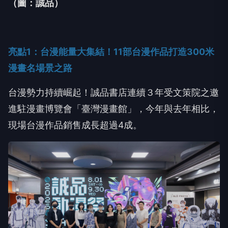
（圖：誠品）
亮點
1
：台漫能量大集結！
11
部台漫作品打造
300
米
漫畫名場景之路
台漫勢力持續崛起！誠品書店連續３年受文策院之邀
進駐漫畫博覽會「臺灣漫畫館」，今年與去年相比，
現場台漫作品銷售成長超過
4
成。