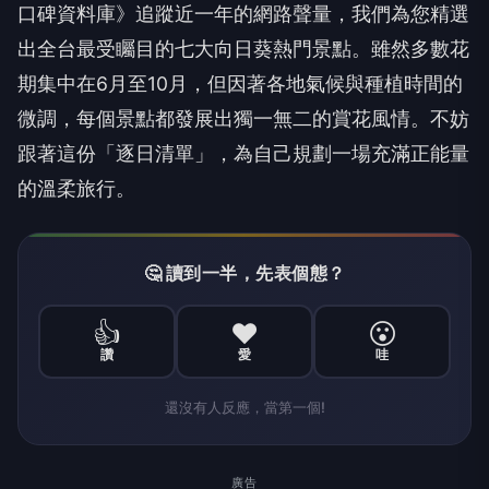
口碑資料庫》追蹤近一年的網路聲量，我們為您精選
出全台最受矚目的七大向日葵熱門景點。雖然多數花
期集中在6月至10月，但因著各地氣候與種植時間的
微調，每個景點都發展出獨一無二的賞花風情。不妨
跟著這份「逐日清單」，為自己規劃一場充滿正能量
的溫柔旅行。
🤔 讀到一半，先表個態？
👍
❤️
😮
讚
愛
哇
還沒有人反應，當第一個!
廣告