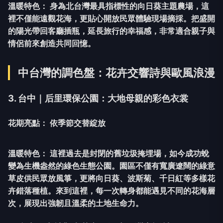
溫暖特色：
身為北台灣最具指標性的向日葵主題農場，這
裡不僅能遠觀花海，更貼心開放民眾體驗現場摘採。把盛開
的陽光帶回客廳插瓶，延長旅行的幸福感，非常適合親子與
情侶前來創造共同回憶。
中台灣的調色盤：花卉交響詩與歐風浪漫
3. 台中｜后里環保公園：大地母親的彩色衣裳
花期亮點：
依季節交替綻放
溫暖特色：
這裡過去是封閉的舊垃圾掩埋場，如今成功蛻
變為生機盎然的綠色生態公園。園區不僅有寬廣遼闊的綠意
草皮供民眾放風箏，更將向日葵、波斯菊、千日紅等多樣花
卉錯落種植。來到這裡，每一次轉身都能遇見不同的花海層
次，展現出強韌且溫柔的土地生命力。