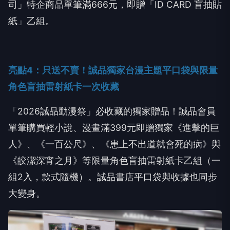
司」特企商品單筆滿
666
元，即贈「
ID CARD
盲抽貼
紙」乙組。
亮點
4
：只送不賣！誠品獨家台漫主題平口袋與限量
角色盲抽雷射紙卡一次收藏
「
2026
誠品動漫祭」必收藏的獨家贈品！誠品會員
單筆購買輕小說、漫畫滿
399
元即贈獨家《進擊的巨
人》、《一百公尺》、《患上不出道就會死的病》與
《皎潔深宵之月》等限量角色盲抽雷射紙卡乙組（一
組
2
入，款式隨機）。誠品書店平口袋與收據也同步
大變身。