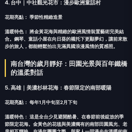
4. 台中｜中社觀光花市：漫步歐洲童話村
花期亮點：
季節性精緻造景
溫暖特色：
將金黃花海與精緻的歐洲風情裝置藝術完美結
合。鋼琴、童話小屋在向日葵的襯托下更顯夢幻，讓前來散
步的旅人，都能輕鬆拍出充滿異國浪漫風情的質感照。
南台灣的歲月靜好：田園光景與百年鐵橋
的溫柔對話
5. 高雄｜美濃杉林花海：春節限定的南部暖陽
花期亮點：
每年1月中旬至2月下旬
溫暖特色：
這是全台少見避開酷暑、在春節前後綻放的季
節限定花海。金黃色的花毯與美濃獨有的南部田園風光、老
房相互輝映。在過年團圓之際，與家人一同漫步在溫暖的南