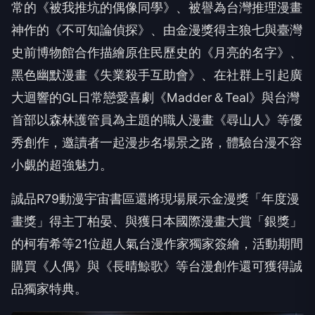
常的《被我推坑的偶像同學》、被譽為台灣推理漫畫
神作的《不可知論偵探》、由金漫獎得主狼七與臺灣
史前博物館合作描繪原住民歷史的《月亮的名字》、
黑色幽默漫畫《失業殺手互助會》、在社群上引起廣
大迴響的
GL
日常戀愛喜劇《
Madder
＆
Teal
》與台灣
首部以森林護管員為主題的職人漫畫《尋山人》等優
秀創作，邀讀者一起漫步名場景之路，體驗台漫不容
小覷的超強魅力。
誠品
R79
動漫宇宙書區還將現場展示金漫獎「年度漫
畫獎」得主丁柏晏、與獲日本國際漫畫大賞「銀獎」
的柯宥希等
21
位超人氣台漫作家獨家簽繪，活動期間
購買《人偶》與《長晴鯨歌》等台漫創作還可獲得誠
品獨家特典。