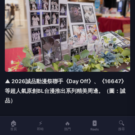
▲ 2026誠品動漫祭聯手《Day Off》、《16647》
等超人氣原創BL台漫推出系列精美周邊
。（圖：誠
品）
🏠
⚡
🔥
🔍
活動期間於實體書店購書還可獲得期間限定《不可知
首頁
即時
熱門
搜尋
Reels