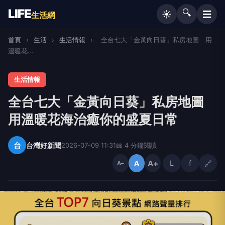
LIFE
🔍
☰
☀️
生活網
首頁
›
生活
›
生活情報
›
全台七大「金黃向日葵」私房地圖 用
溫暖花...
生活情報
全台七大「金黃向日葵」私房地圖
用溫暖花海治癒你的盛夏日常
台
台灣好新聞
2026-07-09 11:31
📖 4 分鐘閱讀
A+
L
f
🔗
A
A−