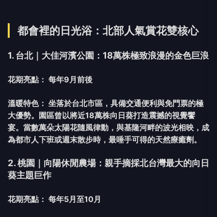
都會裡的日光浴：北部人氣賞花雙核心
1. 台北｜大佳河濱公園：18萬株極致浪漫的金色巨浪
花期亮點：
每年9月前後
溫暖特色：
坐落於台北市區，具備交通便利與免門票的極
大優勢。園區曾以將近18萬株向日葵打造震撼的視覺饗
宴。當數萬朵太陽花隨風律動，與基隆河畔的波光相映，成
為都市人下班或週末散步時，最唾手可得的天然療癒劑。
2. 桃園｜向陽休閒農場：親手摘採北台灣最大的向日
葵主題巨作
花期亮點：
每年5月至10月