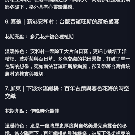
部冬陽下，格外具有心靈歸屬感。
6. 嘉義｜新港安和村：台版普羅旺斯的繽紛盛宴
花期亮點：
多元花卉複合種植期
溫暖特色：
安和村一帶除了大片向日葵，更細心栽培了洋
桔梗、波斯菊與百日草。多色交織的花田景觀，打破了單一
色調的想像，宛如南法普羅旺斯般絢麗，卻又帶著台灣傳統
農村的樸實與親切。
7. 屏東｜下淡水溪鐵橋：百年古蹟與暮色花海的時空
交織
花期亮點：
傍晚時分最佳
溫暖特色：
這是一處將歷史厚度與自然美景完美揉合的秘
境。當夕陽西下，百年鐵橋的剛強線條，被腳下溫柔搖曳的