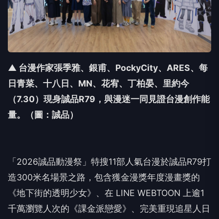
▲ 台漫作家張季雅、銀甫、PockyCity、ARES、每
日青菜、十八日、MN、花宥、丁柏晏、里約今
（7.30）現身誠品R79，與漫迷一同見證台漫創作能
量
。（圖：誠品）
「
2026
誠品動漫祭」特搜
11
部人氣台漫於誠品
R79
打
造
300
米名場景之路，包含獲金漫獎年度漫畫獎的
《地下街的透明少女》、在
LINE WEBTOON
上逾
1
千萬瀏覽人次的《課金派戀愛》、完美重現追星人日