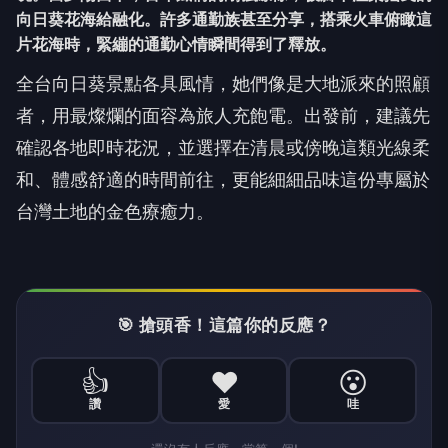
向日葵花海給融化。許多通勤族甚至分享，搭乘火車俯瞰這
片花海時，緊繃的通勤心情瞬間得到了釋放。
全台向日葵景點各具風情，她們像是大地派來的照顧
者，用最燦爛的面容為旅人充飽電。出發前，建議先
確認各地即時花況，並選擇在清晨或傍晚這類光線柔
和、體感舒適的時間前往，更能細細品味這份專屬於
台灣土地的金色療癒力。
🎯 搶頭香！這篇你的反應？
👍
❤️
😮
讚
愛
哇