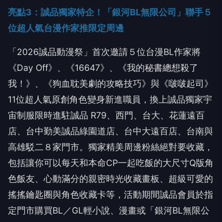
亮點
3
：誠品獨家特企！「銀河
BL
無限公司」聯手５
位超人氣台漫作家推限定周邊
「
2026
誠品動漫祭」首次邀請５位台漫
BL
作家將
《
Day Off
》、《
16647
》、《我的秘書總想殺了
我！》、《狗血耽美劇的攻略技巧》與《啵啵起司》
11
位超人氣原創角色變身新進職員，換上誠品獨家宇
宙制服限時進駐誠品
R79
、西門、台大、花蓮遠百
店、台中勤美誠品綠園道店、台中大遠百店、台南與
高雄駁二８家門市。獨家精美周邊粉絲絕對要收藏，
包括讓你可以每天和本命
CP
一起吃飯的大尺寸
Q
版角
色飯友、心動滿分的親密時光收藏畫板、超級可愛的
搖搖鑰匙圈與角色收藏卡等，活動期間誠品會員於指
定門市購買
BL
／
GL
輕小說、漫畫或「銀河
BL
無限公