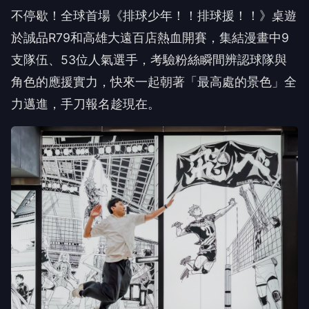
不停歇！全球首場《排球少年！！排球援！！》桌遊
於誠品
R79
和高雄大遠百店熱血開賽，集結漫畫中
9
支隊伍、
53
位人氣選手，考驗粉絲瞬間辨認球隊與
角色的應援實力，快來一起朝著「最高處的景色」全
力邁進，
手刀報名
趁現在。