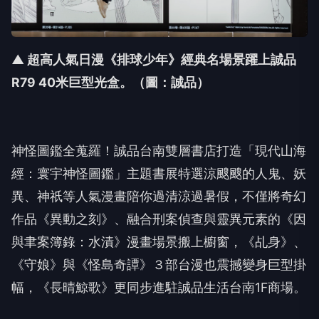
▲ 超高人氣日漫《排球少年》經典名場景躍上誠品
R79 40米巨型光盒
。（圖：誠品）
神怪圖鑑全蒐羅！誠品台南雙層書店打造「現代山海
經：寰宇神怪圖鑑」主題書展特選涼颼颼的人鬼、妖
異、神祇等人氣漫畫陪你過清涼過暑假，不僅將奇幻
作品《異動之刻》、融合刑案偵查與靈異元素的《因
與聿案簿錄：水漬》漫畫場景搬上櫥窗，《乩身》、
《守娘》與《怪島奇譚》３部台漫也震撼變身巨型掛
幅，《長晴鯨歌》更同步進駐誠品生活台南
1F
商場。