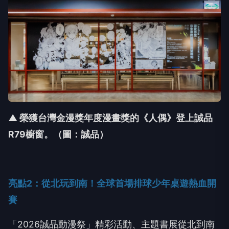
▲ 榮獲台灣金漫獎年度漫畫獎的《人偶》登上誠品
R79櫥窗
。（圖：誠品）
亮點
2
：從北玩到南！全球首場排球少年桌遊熱血開
賽
「
2026
誠品動漫祭」精彩活動、主題書展從北到南