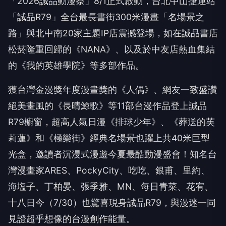
「
2026
誠品動漫祭」
8/1
正式啟動，台北中山捷運站
「誠品
R79
」全台最長書街
300
米漫畫「名場景之
路」與北中南
20
家主題
IP
店震撼登場，如在誠品書店
松菸隆重回歸的《
NANA
》、以及於中友店熱血集結
的《我的英雄學院》等多部作品。
獲台灣金漫獎年度漫畫獎的《人偶》、網友一致盛讚
絕美畫風的《長晴鯨歌》等
11
部台漫作品登上誠品
R79
櫥窗，超高人氣日漫《排球少年》、《葬送的芙
莉蓮》和《極樂街》經典名場景也躍上共
40
米巨型
光盒，邀讀者沉浸式漫遊今夏最酷動漫盛會！知名台
灣漫畫家
ARES
、
PockyCity
、吃吃、銀甫、里約、
海塩子、丁柏晏、張季雅、
MN
、每日青菜、花宥、
十八日今（
7/30
）也驚喜現身誠品
R79
，與漫迷一同
見證超乎想像的台漫創作能量。