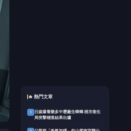
解析優缺點
肯德基聯名《新世紀福音戰士》！爆
5
脆無骨雞腿霸搭2款限定醬料 穿紅白
免費送一份
📰 同分類文章
跨界共創永續美學 宜縣「兒
童木育建築：築夢-秘密基地」
營隊成果亮眼
台中捷運南屯站土地開發共構
大樓開工動土 公私協力打造宜
居新地標實現軌道經濟願景