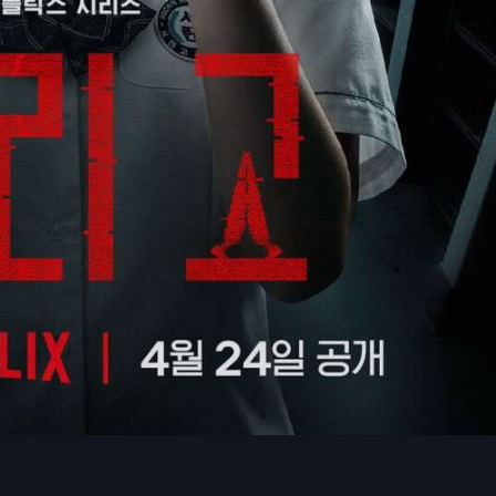
故事裡的願望成真，卻不見得總是成全幸福；相反地，被
映照的，正是人心裡的匱乏、執念與軟弱。當願望繞過努
成了一場必須付出代價的交易。所以才有那句近乎詛咒的
算新奇，但它巧妙地將手機世代的社交焦慮，與青少年的幼
而是來自青少年對歸屬感與被理解的渴求。當孩子們尚未
已經擁有過分強大的工具時，願望會變成什麼？