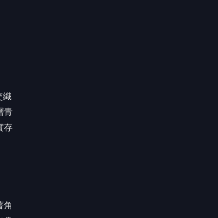
著角
也像
煞有
熟的
已經