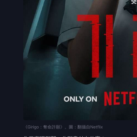
《Girigo：奪命許願》。圖：翻攝自Netflix
為了實現願望，你願意付出什麼？
人之所以許願，往往肇因是對現況不滿。然而
的願望反噬的人所在多有。這或許是因為願望
倫理而直接抵達結果，它便不再只是祝福，而
——小心你許下的願望。
《Girigo：奪命許願》的「連鎖機制」並不
真連結在一起。劇中的恐怖不完全來自鬼神，
理解行為的後果，也還沒有能力負起責任，卻