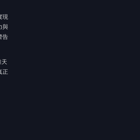
交織
層青
實存