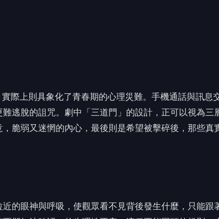
拉近的眼神與呼吸，使觀眾看不見背後發生什麼，只能跟
東西卻無法確認」的生理性不安。這種不能回頭的規則，
意成形，就很難再退回原本無事發生的位置。
願》運用了便利的許願App、無可逃脫的死亡倒數，與
推向極端。我相信那些傷害他人的念頭，起初未必來自成
的過分膨脹。角色以為許願只是無傷大雅，卻不知道自己
，甚至連性命都成為詛咒運作的燃料。
 讀到一半，先表個態？