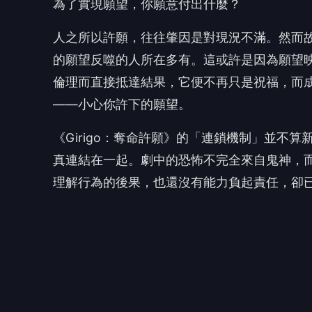
這部作品表面上是許願App與死亡倒數的威脅
著謠言、嫉妒、誤解與同儕壓力，構成比鬼怪
少年恐懼的展開：校園裡不允許回頭的集體惡
在的傷痛。