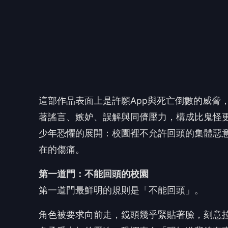
第一道門：不能回頭的校園
第一道門最鮮明的規則是「不能回頭」。
角色被要求向前走，鏡頭幾乎緊貼著臉，刻意
色承受未知的壓迫。恐懼來自「明知道背後有
極了青少年被捲入同儕關係後的處境，一旦惡
於是，民俗咒術與校園生態在此銜接。《奪命許
其事的巫俗設定，將青少年人際關係中的惡意
邪惡，更多時候只是幼稚的衝動，與不懂後果
進入一套交換機制之中，當情緒終於奪走理智
🤔