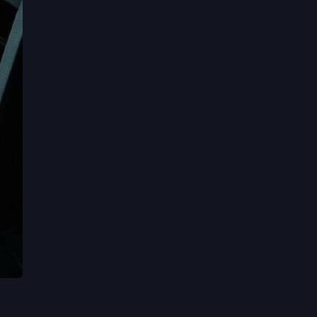
實現
力與
警告
稚天
真正