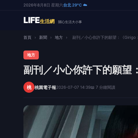
2026年8月8日 星期六
台北 29°C ☁️
LIFE
生活網
關心生活大小事
首頁
›
新聞
›
地方
›
副刊／小心你許下的願望：《Girigo：.
地方
副刊／小心你許下的願望：《
桃
桃園電子報
2026-07-07 14:39
📖 7 分鐘閱讀