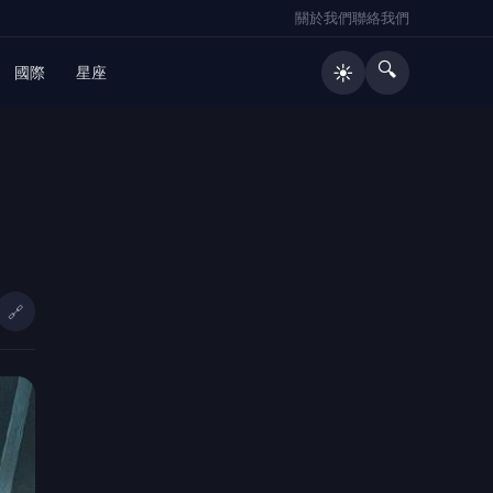
關於我們
聯絡我們
🔍
☀️
國際
星座
🔥 熱門文章
日媒爆養樂多中壢廠生蟑螂 桃市衛生
1
局突擊稽查結果出爐
🔗
父親節「爸氣加碼」竹山紫南宮辦公
2
益捐血 捐250cc送項鍊、500cc送
馬年套幣
金門港旅運中心啟用 通力27座設備
3
支援小三通旅運
新竹房價高、購屋族往苗栗看！竹南
4
頭份「公園區」值得買嗎？在地房仲