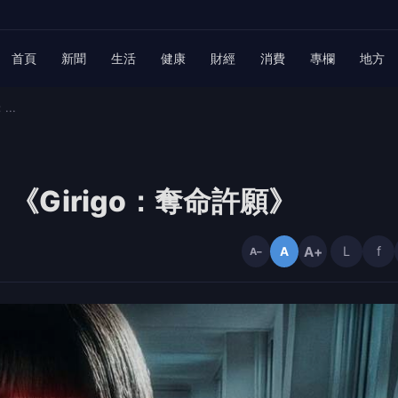
首頁
新聞
生活
健康
財經
消費
專欄
地方
..
Girigo：奪命許願》
A+
L
f
A
A−