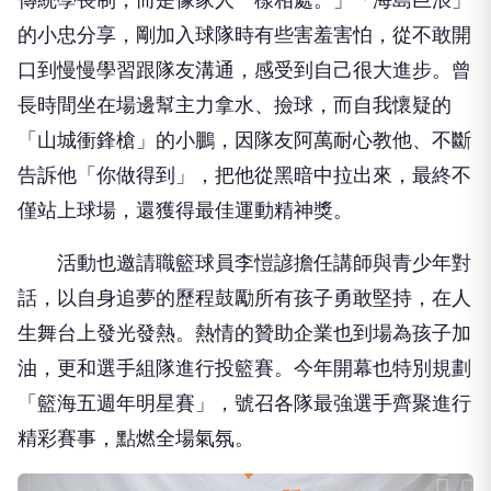
的小忠分享，剛加入球隊時有些害羞害怕，從不敢開
口到慢慢學習跟隊友溝通，感受到自己很大進步。曾
長時間坐在場邊幫主力拿水、撿球，而自我懷疑的
「山城衝鋒槍」的小鵬，因隊友阿萬耐心教他、不斷
告訴他「你做得到」，把他從黑暗中拉出來，最終不
僅站上球場，還獲得最佳運動精神獎。
活動也邀請職籃球員李愷諺擔任講師與青少年對
話，以自身追夢的歷程鼓勵所有孩子勇敢堅持，在人
生舞台上發光發熱。熱情的贊助企業也到場為孩子加
油，更和選手組隊進行投籃賽。今年開幕也特別規劃
「籃海五週年明星賽」，號召各隊最強選手齊聚進行
精彩賽事，點燃全場氣氛。