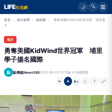
LIFE
🔍
☰
🌙
生活網
首頁
›
地方新聞
›
南投縣
›
勇奪美國KidWind世界冠軍 埔里學
子...
地方
勇奪美國KidWind世界冠軍 埔里
學子揚名國際
點
點傳媒News586
2026-06-03 15:13
📖 4 分鐘閱讀
A+
L
f
🔗
A
A−