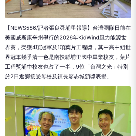
【NEWS586/記者張良舜埔里報導】台灣團隊日前在
美國威斯康辛州舉行的2026年KidWind風力能源世
界賽，榮獲4項冠軍及1項葉片工程獎，其中高中組世
界冠軍幾乎清一色是南投縣埔里國中畢業校友，葉片
工程獎埔中校友也占了一半，9位「台灣之光」特別
於2日返鄉接受母校及鎮長廖志城頒獎表揚。