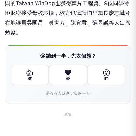
與的Taiwan WinDog也獲得葉片工程獎。9位同學特
地返鄉接受母校表揚，校方也邀請埔里鎮長廖志城及
在地議員吳國昌、黃世芳、陳宜君、蘇昱誠等人出席
勉勵。
🤔 讀到一半，先表個態？
👍
❤️
😮
讚
愛
哇
還沒有人反應，當第一個!
廣告