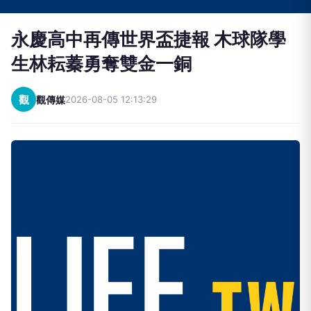
永慶高中再傳世界盃捷報 木球隊學
生林耘蓁勇奪雙金一銅
觀
觀傳媒
2026-08-05 12:13:29