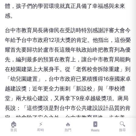
體，孩子們的學習環境就真正具備了幸福感與未來
感。
台中市教育局長蔣偉民在受訪時特別感謝評審大會今
年給予台中市政府12項大獎的肯定。他指出，這份榮
耀首先要歸功於盧市長這幾年執政始終把教育列為優
先，編列最多的預算在教育上，讓台中市教育局能夠
在校園建築上大展身手。從「老舊校舍拆除重建」到
「幼兒園建置」，台中市政府已累積獲得16座國家卓
越建設獎；近年更全力衝刺「新設校」與「學校禮
堂」兩大核心建設，又再拿下9座卓越級獎項。蔣局
長說：「這些獎項是對台中市公共建設設計品質的肯
定。校舍除了安全之外，台中市教育局進一步在美
🏠
⚡
🔥
🔍
學、生態及環保上用心著墨，將校園建築打造成像美
首頁
即時
熱門
搜尋
Reels