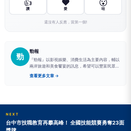
👍
❤️
😮
讚
愛
哇
還沒有人反應，當第一個!
勁報
勁
『勁報』以影視娛樂、消費生活為主要內容，輔以
兩岸旅遊和美食饗宴的訊息，希望可以豐富民眾的
生活，帶給社會大眾美好的未來。
查看更多文章 →
NEXT
台中市技職教育再攀高峰！ 全國技能競賽勇奪23面
獎牌