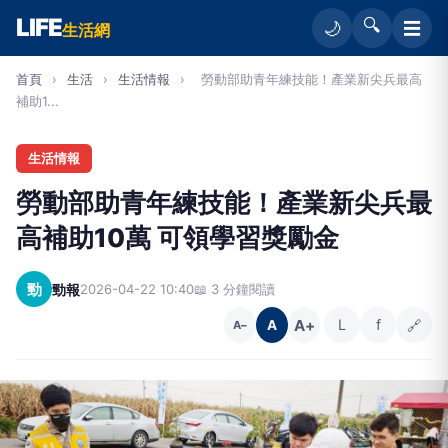
LIFE
🔍
☰
🌙
生活網
首頁
›
生活
›
生活情報
›
勞動部助青年練技能！產業新尖兵最高
補助1...
生活情報
勞動部助青年練技能！產業新尖兵最
高補助10萬 可領學習獎勵金
勁
勁報
2026-04-22 10:40
📖 3 分鐘閱讀
A+
L
f
🔗
A
A−