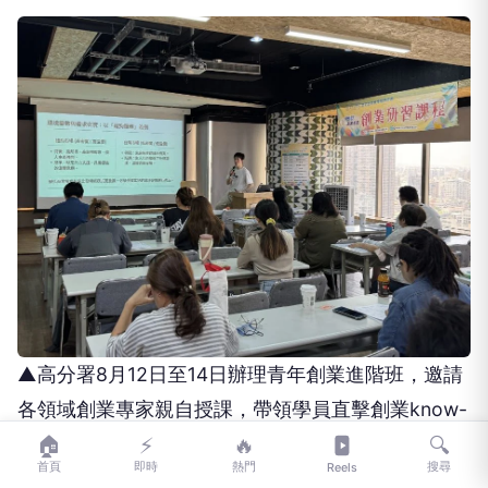
▲高分署8月12日至14日辦理青年創業進階班，邀請
各領域創業專家親自授課，帶領學員直擊創業know-
how。
🏠
⚡
🔥
🔍
今(115)年8至9月高分署持續推出豐富課程，特別邀
首頁
即時
熱門
搜尋
Reels
請各領域創業專家親自授課，8月12日至14日連續三