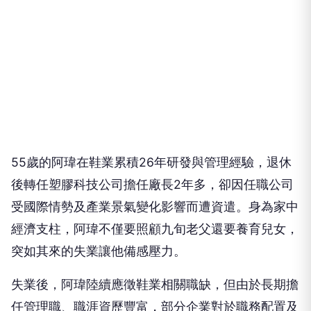
55歲的阿瑋在鞋業累積26年研發與管理經驗，退休
後轉任塑膠科技公司擔任廠長2年多，卻因任職公司
受國際情勢及產業景氣變化影響而遭資遣。身為家中
經濟支柱，阿瑋不僅要照顧九旬老父還要養育兒女，
突如其來的失業讓他備感壓力。
失業後，阿瑋陸續應徵鞋業相關職缺，但由於長期擔
任管理職、職涯資歷豐富，部分企業對於職務配置及
薪資條件較為審慎評估，使他的求職之路一度受挫。