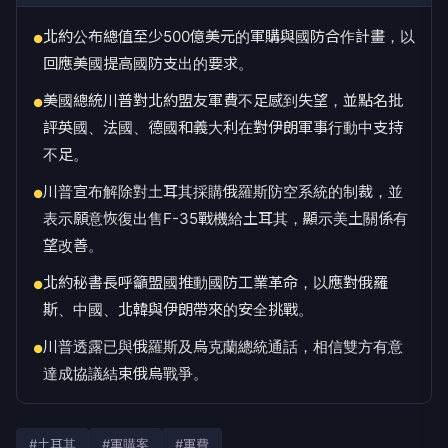
北約公布總值至少500億美元的軍購與國防合作計畫，以
●
回應美國提高國防支出的要求。
美國總統川普對北約盟友軍費不足感到失望，並點名批
●
評英國、法國、德國和義大利在對伊朗軍事行動中支持
不足。
川普宣布解除對土耳其採購俄羅斯防空系統的制裁，並
●
表示願意恢復出售F-35戰機給土耳其，顯示美土關係有
望改善。
北約秘書長呼籲盟國推動國防工業革命，以應對俄羅
●
斯、中國、北韓與伊朗帶來的安全挑戰。
川普透露已與俄羅斯及烏克蘭總統通話，相信雙方有意
●
達成協議結束俄烏戰爭。
#土耳其
#軍購案
#軍費