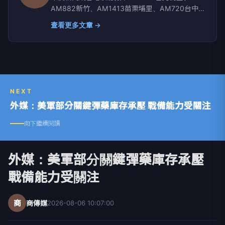
AM882新竹、AM1413苗栗埔里、AM720台中彰
化南投、AM1350嘉義雲林、AM1296台南、
查看更多文章 →
AM864高雄屏東、AM630宜蘭、AM819台東、
AM855花蓮、AM1116玉里
NEXT
外媒：美軍部分關鍵彈藥庫存承壓 戰備能力受關注
向下繼續閱讀
外媒：美軍部分關鍵彈藥庫存承壓
戰備能力受關注
商
商傳媒
2026-08-06 10:07:00