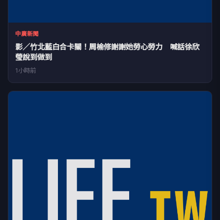
中廣新聞
影／竹北藍白合卡關！周榆修謝謝她勞心勞力 喊話徐欣
瑩說到做到
1小時前