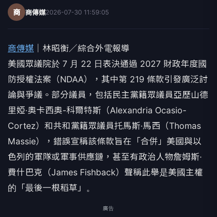
商
商傳媒
2026-07-30 11:59:05
商傳媒
｜林昭衡／綜合外電報導
美國眾議院於 7 月 22 日表決通過 2027 財政年度國
防授權法案（NDAA），其中第 219 條款引發廣泛討
論與爭議。部分議員，包括民主黨籍眾議員亞歷山德
里婭·奧卡西奧-科爾特斯（Alexandria Ocasio-
Cortez）和共和黨籍眾議員托馬斯·馬西（Thomas
Massie），錯誤宣稱該條款旨在「合併」美國與以
色列的軍隊或軍事供應鏈，甚至有政治人物詹姆斯·
費什巴克（James Fishback）聲稱此舉是美國主權
的「最後一根稻草」。
廣告