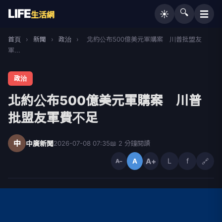
LIFE
🔍
☰
☀️
生活網
首頁
›
新聞
›
政治
›
北約公布500億美元軍購案 川普批盟友
軍...
政治
北約公布500億美元軍購案 川普
批盟友軍費不足
中
中廣新聞
2026-07-08 07:35
📖 2 分鐘閱讀
A+
L
f
🔗
A
A−