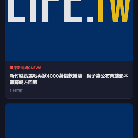
匯流新聞網CNEWS
新竹縣長選戰再掀4000萬借款議題 吳子嘉公布票據影本
籲鄭朝方回應
1小時前