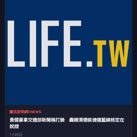
匯流新聞網CNEWS
黃健豪拿交通部新聞稿打臉 轟賴清德談捷運藍線核定在
說謊
1小時前