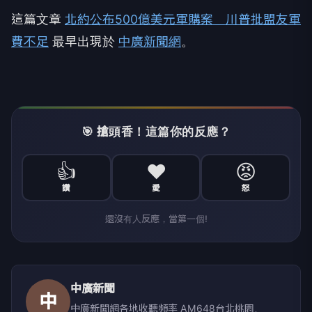
這篇文章
北約公布500億美元軍購案 川普批盟友軍
費不足
最早出現於
中廣新聞網
。
🎯 搶頭香！這篇你的反應？
👍
❤️
😡
讚
愛
怒
還沒有人反應，當第一個!
中廣新聞
中
中廣新聞網各地收聽頻率 AM648台北桃園、