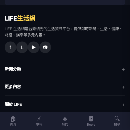
LIFE
生活網
LIFE 生活網是台灣領先的生活資訊平台，提供即時新聞、生活、健康、
財經、娛樂等多元內容。
f
L
▶
📷
新聞分類
新聞
更多內容
生活
地方新聞
健康
關於 LIFE
國際新聞
財經
🏠
⚡
🔥
🔍
合作夥伴
星座運勢
消費
首頁
即時
熱門
搜尋
Reels
關於我們
隱私權政策
服務條款