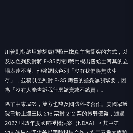
川普則對納坦雅胡處理黎巴嫩真主黨衝突的方式，以
及以色列反對將 F-35閃電II戰鬥機出售給土耳其的立
場表達不滿。他強調以色列「沒有我們將無法生
存」，並稱以色列對 F-35 銷售的擔憂無關緊要，因
為「沒有人能告訴我什麼該賣或不該賣」。
除了中東局勢，雙方也談及國防科技合作。美國眾議
院已於上週三以 216 票對 212 票的微弱優勢，通過
2027 財政年度國防授權法案（NDAA）。其中第
219 條旨在深化美以國防科技合作，指示五角大廈將