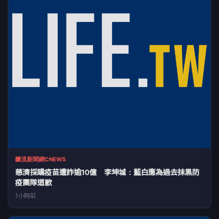
匯流新聞網CNEWS
慈濟採購疫苗遭詐逾10億 李坤城：藍白應為過去抹黑防
疫團隊道歉
1小時前