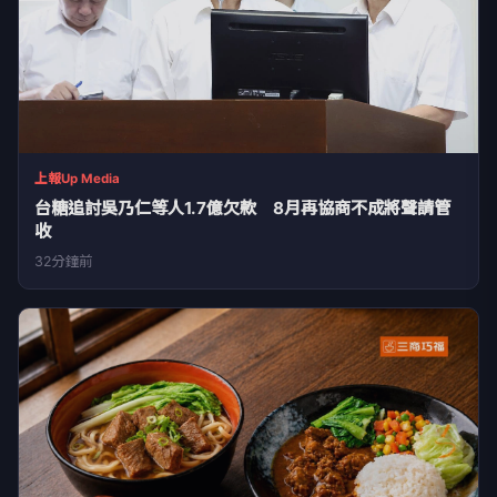
上報Up Media
台糖追討吳乃仁等人1.7億欠款 8月再協商不成將聲請管
收
32分鐘前