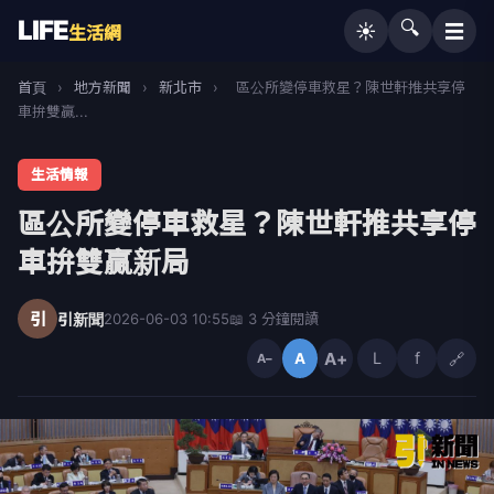
LIFE
🔍
☰
☀️
生活網
首頁
›
地方新聞
›
新北市
›
區公所變停車救星？陳世軒推共享停
車拚雙贏...
生活情報
區公所變停車救星？陳世軒推共享停
車拚雙贏新局
引
引新聞
2026-06-03 10:55
📖 3 分鐘閱讀
A+
L
f
🔗
A
A−