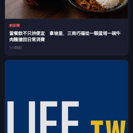
創新聞
當餐飲不只拚便宜 拿坡里、三商巧福從一顆蛋塔一碗牛
肉麵搶回日常消費
1小時前