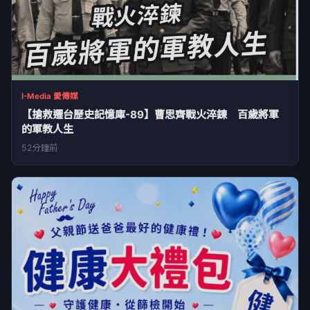
I-Media 愛傳媒
【搶救遷台歷史記憶庫-89】曹思齊戰火淬鍊 百歲將軍
的軍教人生
52分鐘前