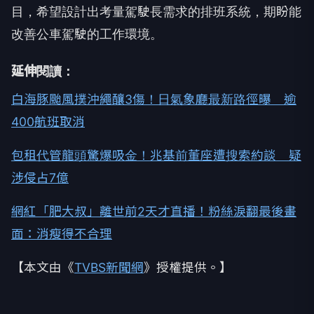
目，希望設計出考量駕駛長需求的排班系統，期盼能
改善公車駕駛的工作環境。
延伸閱讀：
白海豚颱風撲沖繩釀3傷！日氣象廳最新路徑曝 逾
400航班取消
包租代管龍頭驚爆吸金！兆基前董座遭搜索約談 疑
涉侵占7億
網紅「肥大叔」離世前2天才直播！粉絲淚翻最後畫
面：消瘦得不合理
【本文由《
TVBS新聞網
》授權提供。】