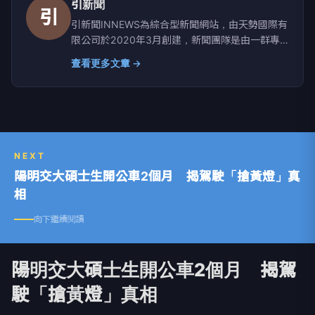
引新聞
引
引新聞INNEWS為綜合型新聞網站，由天勢國際有
限公司於2020年3月創建，新聞團隊是由一群專
業、年輕、創意集結的媒體人所成立，秉持客觀與
查看更多文章 →
中立新聞報導，為讀者提供「引領潮流、吸引眼
球」的第一手熱門資訊，以及用最簡單的方式讓您
輕鬆瞭解時下最火熱的新聞事件整理包，同時將品
牌精神完整傳遞觸及廣大優質用戶。
NEXT
陽明交大碩士生開公車2個月 揭駕駛「搶黃燈」真
相
向下繼續閱讀
陽明交大碩士生開公車2個月 揭駕
駛「搶黃燈」真相