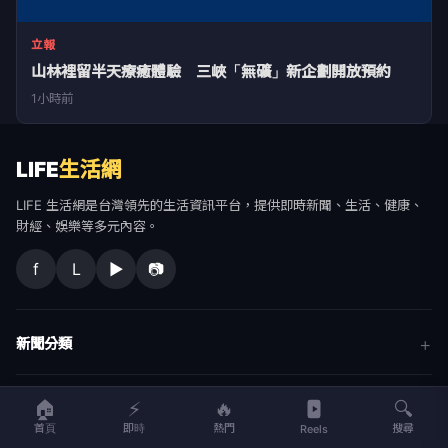
立報
山林裡留半天療癒體驗 三峽「無礦」新企劃開放預約
1小時前
LIFE
生活網
LIFE 生活網是台灣領先的生活資訊平台，提供即時新聞、生活、健康、
財經、娛樂等多元內容。
f
L
▶
📷
新聞分類
新聞
更多內容
🏠
⚡
🔥
🔍
生活
首頁
即時
熱門
搜尋
Reels