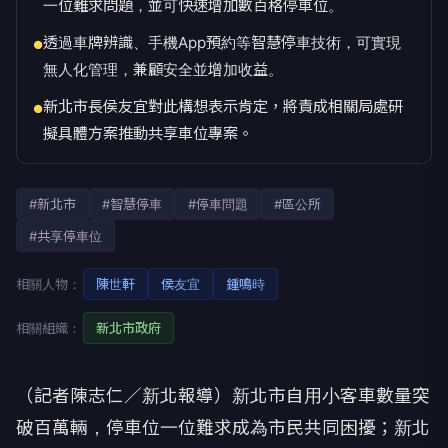
一位難求問題，並可快速增加數百格停車位。
透過車牌辨識、手機App預約等智慧停車技術，可實現
●
無人化管理，兼顧安全並增加收益。
新北市長侯友宜對此構想表示肯定，將責成相關局處研
●
擬具體方案推動共享車位專案。
#新北市
#智慧停車
#停車問題
#區公所
#共享停車位
相關人物：
陳世軒
侯友宜
鍾鳴時
相關組織：
新北市政府
（記者陳志仁／新北報導）新北市自用小客車數量突
破百萬輛，停車位一位難求成為市民共同困擾；新北