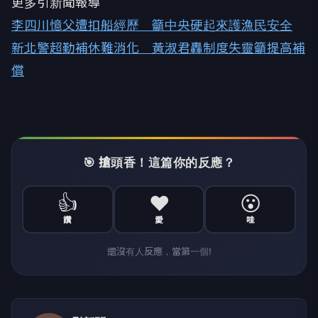
更多引新聞報導
李四川憶父遭扣船經歷 籲中央硬起來護漁民安全
新北警超勤補休難消化 黃淑君轟制度失靈籲提高補
償
🎯 搶頭香！這篇你的反應？
👍
❤️
😮
讚
愛
哇
還沒有人反應，當第一個!