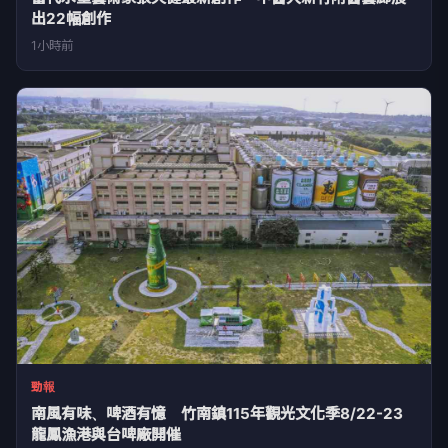
出22幅創作
1小時前
勁報
南風有味、啤酒有憶 竹南鎮115年觀光文化季8/22-23
龍鳳漁港與台啤廠開催