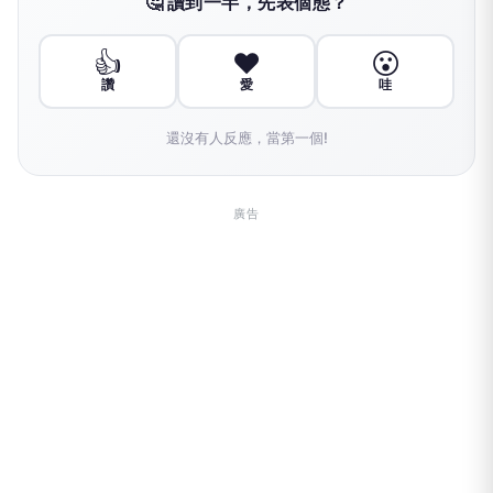
🤔 讀到一半，先表個態？
👍
❤️
😮
讚
愛
哇
還沒有人反應，當第一個!
廣告