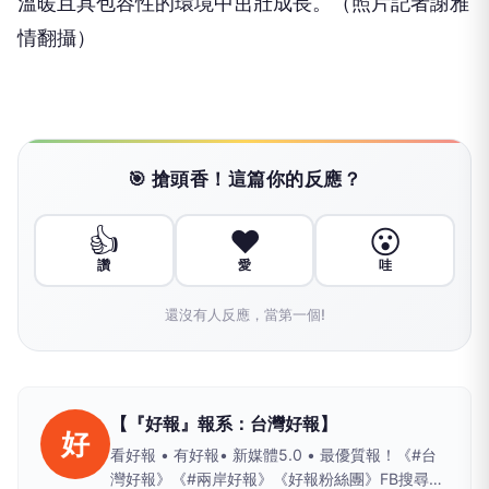
溫暖且具包容性的環境中茁壯成長。（照片記者謝雅
情翻攝）
🎯 搶頭香！這篇你的反應？
👍
❤️
😮
讚
愛
哇
還沒有人反應，當第一個!
【『好報』報系：台灣好報】
好
看好報 • 有好報• 新媒體5.0 • 最優質報！《#台
灣好報》《#兩岸好報》《好報粉絲團》FB搜尋；