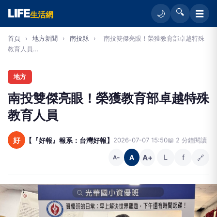
LIFE
🔍
☰
🌙
生活網
首頁
›
地方新聞
›
南投縣
›
南投雙傑亮眼！榮獲教育部卓越特殊
教育人員...
地方
南投雙傑亮眼！榮獲教育部卓越特殊
教育人員
好
【『好報』報系：台灣好報】
2026-07-07 15:50
📖 2 分鐘閱讀
A+
L
f
🔗
A
A−