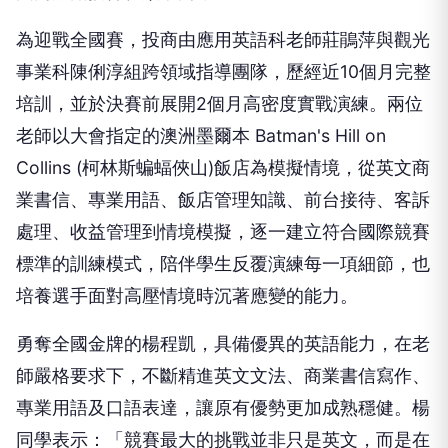
為迎戰全國賽，投商由應用英語科老師莊鵑萍與觀光
事業科陳俐淳組跨領域指導團隊，歷經近10個月完整
培訓，並於決賽前展開2個月高密度實戰演練。兩位
老師以大會指定的澳洲墨爾本 Batman's Hill on
Collins (柯林斯蝙蝠俠山)飯店為模擬情境，從英文商
業書信、專業用語、飯店管理知識、前台接待、客訴
處理、收益管理到情境模擬，逐一建立符合國際競賽
標準的訓練模式，陪伴學生反覆演練每一項細節，也
培養選手面對高壓情境時沉著應變的能力。
勇奪全國金牌的楊程凱，具備優異的英語能力，在老
師嚴格要求下，不斷精進英文文法、商業書信寫作、
專業用語及口語表達，讓原有優勢更加成熟穩健。楊
同學表示：「競賽最大的挑戰並非只是英文，而是在