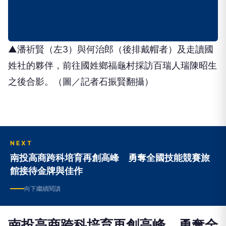
▲潘祈賢（左3）與何治郎（後排戴帽者）及走讀國
姓社的夥伴，前往國姓鄉福龜村採訪百瑞人瑞陳昭生
之後合影。（圖／記者石振賢翻攝）
NEXT
南投高商跨科培育再創高峰 勇奪全國技能競賽旅
館接待金牌與佳作
向下繼續閱讀
南投高商跨科培育再創高峰 勇奪全