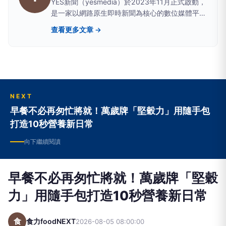
YES新聞（yesmedia）於2023年11月正式啟動，
是一家以網路原生即時新聞為核心的數位媒體平
台，致力於打造具影響力與公信力的新世代新聞媒
查看更多文章 →
體，並持續深耕數位新聞生態系，成為提供最多
元、最豐富、最即時資訊的整合型新聞平台。 我
們以「資訊整合 × 即時傳播 × 多元觀點 × 數位轉
製」為發展核心，建構跨平台新聞傳播體系，讓新
聞不再只是被閱讀，而能被理解、被分享、被轉化
為價值。
NEXT
早餐不必再匆忙將就！萬歲牌「堅穀力」用隨手包
打造10秒營養新日常
向下繼續閱讀
早餐不必再匆忙將就！萬歲牌「堅穀
力」用隨手包打造10秒營養新日常
食
食力foodNEXT
2026-08-05 08:00:00