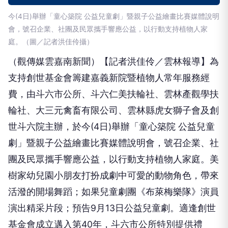
今(4日)舉辦「童心築院 公益兒童劇」暨親子公益繪畫比賽媒體說明
會，號召企業、社團及民眾攜手響應公益，以行動支持植物人家
庭。（圖／記者洪佳伶攝）
（觀傳媒雲嘉南新聞）【記者洪佳伶／雲林報導】為
支持創世基金會籌建嘉義新院暨植物人常年服務經
費，由斗六市公所、斗六仁美扶輪社、雲林產觀學扶
輪社、大三元禽畜有限公司、雲林縣虎女獅子會及創
世斗六院主辦，於今(4日)舉辦「童心築院 公益兒童
劇」暨親子公益繪畫比賽媒體說明會，號召企業、社
團及民眾攜手響應公益，以行動支持植物人家庭。美
樹家幼兒園小朋友打扮成劇中可愛的動物角色，帶來
活潑的開場舞蹈；如果兒童劇團《布萊梅樂隊》演員
演出精采片段；預告9月13日公益兒童劇。適逢創世
基金會成立邁入第40年，斗六市公所特別提供禮