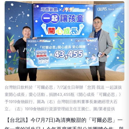
台灣朝日飲料於「可爾必思」7/7誕生日舉辦「您買‧我送 一起讓孩
童開心成長」愛心活動，捐贈43,455瓶《開心成長「可爾必思」》
予1919食物銀行。圖為（右）台灣朝日飲料董事長兼總經理大石
立、（左）1919食物銀行資源管理組主任王騰仁。圖/業者提供
【台北訊】今(7月7日)為清爽酸甜的「可爾必思」一