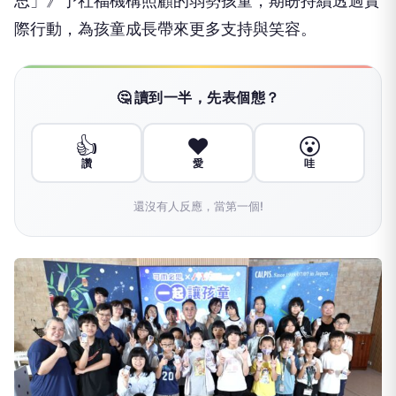
思」》予社福機構照顧的弱勢孩童，期盼持續透過實
際行動，為孩童成長帶來更多支持與笑容。
🤔 讀到一半，先表個態？
👍
❤️
😮
讚
愛
哇
還沒有人反應，當第一個!