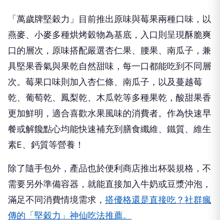
「萬歲牌堅穀力」目前推出原味與莓果兩種口味，以
燕麥、小麥多種烘烤穀物為基底，入口則呈現酥脆爽
口的層次，原味搭配嚴選杏仁果、腰果、南瓜子，兼
具堅果香氣與果乾自然甜味，每一口都能吃到不同層
次。莓果口味則加入杏仁條、南瓜子，以及蔓越莓
乾、葡萄乾、鳳梨乾、木瓜乾等多種果乾，酸甜果香
更加鮮明，適合喜歡水果風味的消費者。作為快速早
餐或解饞點心均能快速補充到膳食纖維、鐵質、維生
素E、鈣質等營養！
除了隨手包外，產品也於便利商店推出杯裝規格，不
需要另外準備容器，就能直接加入牛奶或豆漿沖泡，
滿足不同消費情境需求，
搭優格還是直接吃？社群瘋
傳的「堅穀力」神仙吃法推薦。