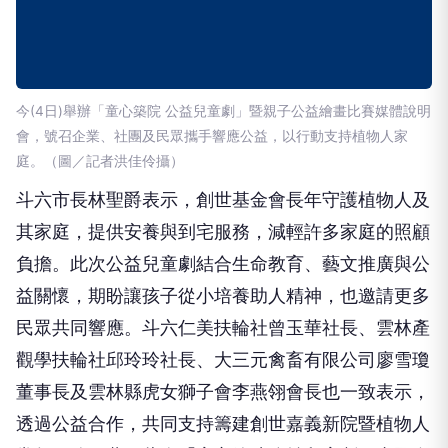
今(4日)舉辦「童心築院 公益兒童劇」暨親子公益繪畫比賽媒體說明
會，號召企業、社團及民眾攜手響應公益，以行動支持植物人家
庭。（圖／記者洪佳伶攝）
斗六市長林聖爵表示，創世基金會長年守護植物人及
其家庭，提供安養與到宅服務，減輕許多家庭的照顧
負擔。此次公益兒童劇結合生命教育、藝文推廣與公
益關懷，期盼讓孩子從小培養助人精神，也邀請更多
民眾共同響應。斗六仁美扶輪社曾玉華社長、雲林產
觀學扶輪社邱玲玲社長、大三元禽畜有限公司廖雪瓊
董事長及雲林縣虎女獅子會李燕翎會長也一致表示，
透過公益合作，共同支持籌建創世嘉義新院暨植物人