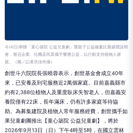
今(4日)舉辦「童心築院 公益兒童劇」暨親子公益繪畫比賽媒體說明
會，號召企業、社團及民眾攜手響應公益，以行動支持植物人家
庭。（圖／記者洪佳伶攝）
創世斗六院院長張曉蓉表示，創世基金會成立40年
來，已安養及到宅服務近2萬個家庭。目前嘉義縣市
約有2,388位植物人及重度臥床失智老人，但嘉義安
養院僅有22床，長年滿床，仍有許多家庭等待協
助。為募集建院及植物人常年服務經費，創世攜手如
果兒童劇團推出【童心築院 公益兒童劇】，將於
2026年9月13日（日）下午4時至5時，在國立雲林