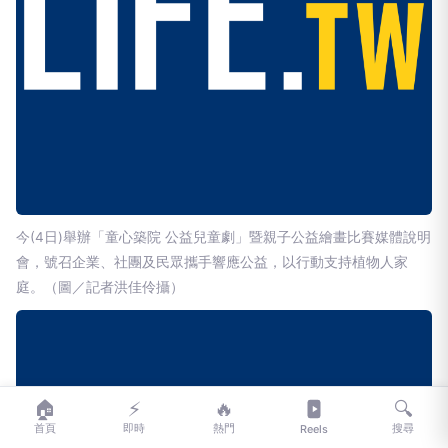
今(4日)舉辦「童心築院 公益兒童劇」暨親子公益繪畫比賽媒體說明
會，號召企業、社團及民眾攜手響應公益，以行動支持植物人家
庭。（圖／記者洪佳伶攝）
🏠
⚡
🔥
🔍
首頁
即時
熱門
搜尋
Reels