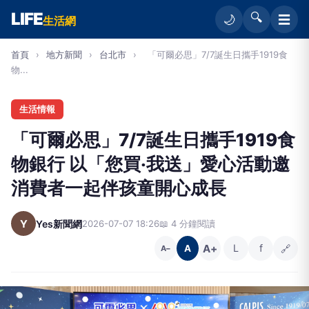
LIFE
🔍
☰
🌙
生活網
首頁
›
地方新聞
›
台北市
›
「可爾必思」7/7誕生日攜手1919食
物...
生活情報
「可爾必思」7/7誕生日攜手1919食
物銀行 以「您買‧我送」愛心活動邀
消費者一起伴孩童開心成長
Y
Yes新聞網
2026-07-07 18:26
📖 4 分鐘閱讀
A+
L
f
🔗
A
A−