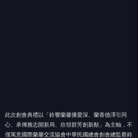
此次創會典禮以「鈴響蘭馨播愛深、蘭香德澤引同
心、承傳雅志開新局、欣領群芳創新猷」為主軸，不
僅寓意國際蘭馨交流協會中華民國總會創會總監蔡鈴