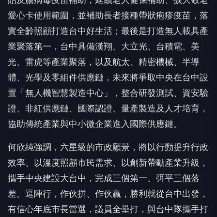
愛心卡使用範圍，並補助長者接種帶狀疱疹疫苗，落
實全齡照顧打造台中好生活；最後是打造無人載具產
業聚落第一，台中具備漢翔、大立光、台積電、美
光、雷虎等產業聚落，以及航太、精密機械、半導
體、光學及零組件供應鏈，未來將爭取中央在台中設
置「無人機智慧製造中心」，整合研發測試、資安驗
證、非紅供應鏈、國際認證、量產製造及人才培育，
協助傳統產業與中小微企業進入國際供應鏈。
何欣純強調，六星級的市政願景，將以行動提升行政
效率、以溫度照顧市民需求、以創新帶動產業升級，
攜手中央建設大台中，完成三個第一、弭平三個落
差。逗陣行，作伙拼、作伙贏，勝利就從台中出發，
有信心年底市長當選，議員全壘打，與台中隊攜手打