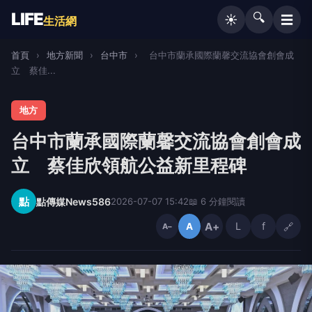
LIFE
🔍
☰
☀️
生活網
首頁
›
地方新聞
›
台中市
›
台中市蘭承國際蘭馨交流協會創會成
立 蔡佳...
地方
台中市蘭承國際蘭馨交流協會創會成
立 蔡佳欣領航公益新里程碑
點
點傳媒News586
2026-07-07 15:42
📖 6 分鐘閱讀
A+
L
f
🔗
A
A−