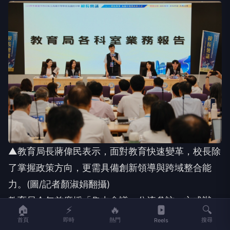
▲教育局長蔣偉民表示，面對教育快速變革，校長除
了掌握政策方向，更需具備創新領導與跨域整合能
力。(圖/記者顏淑娟翻攝)
教育局今年首度採「集中會議、分流參訪」方式辦
🏠
⚡
🔥
🔍
理，高中組前往Google板橋辦公室及新北市立泰山
首頁
即時
熱門
搜尋
Reels