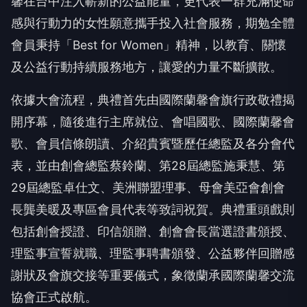
馨在台中注入嶄新的公益能量，更代表一群充滿使命
感與行動力的女性願意攜手投入社會服務，期勉全體
會員秉持「Best for Women」精神，以教育、關懷
及公益行動持續服務地方，讓愛的力量不斷擴散。
依據大會流程，典禮首先由國際蘭馨會旗行政敬禮揭
開序幕，隨後進行主席就位、會唱國歌、國際蘭馨會
歌、會員信條朗讀、介紹貴賓暨歷任總監及各分會代
表，並由創會總監蔡鈴蘭、第28屆總監施秉慧、第
29屆總監卓仕文、美洲聯盟理事、母會美亞會創會
長龔美暖及專區會員代表等致詞祝賀。典禮重頭戲則
包括創會授證、印信頒贈、創會會長當選證書頒授、
理監事宣誓就職、理監事聘書頒發、公益夥伴回贈感
謝狀及會旗交接等重要儀式，象徵蘭承國際蘭馨交流
協會正式啟航。