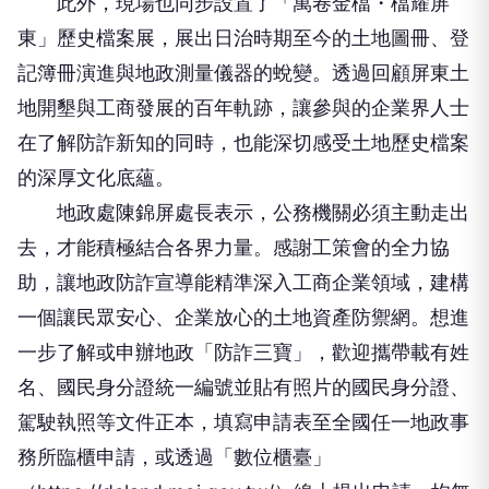
此外，現場也同步設置了「萬卷金檔・檔耀屏
東」歷史檔案展，展出日治時期至今的土地圖冊、登
記簿冊演進與地政測量儀器的蛻變。透過回顧屏東土
地開墾與工商發展的百年軌跡，讓參與的企業界人士
在了解防詐新知的同時，也能深切感受土地歷史檔案
的深厚文化底蘊。
地政處陳錦屏處長表示，公務機關必須主動走出
去，才能積極結合各界力量。感謝工策會的全力協
助，讓地政防詐宣導能精準深入工商企業領域，建構
一個讓民眾安心、企業放心的土地資產防禦網。想進
一步了解或申辦地政「防詐三寶」，歡迎攜帶載有姓
名、國民身分證統一編號並貼有照片的國民身分證、
駕駛執照等文件正本，填寫申請表至全國任一地政事
務所臨櫃申請，或透過「數位櫃臺」