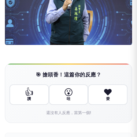
🎯 搶頭香！這篇你的反應？
👍
😮
❤️
讚
哇
愛
還沒有人反應，當第一個!