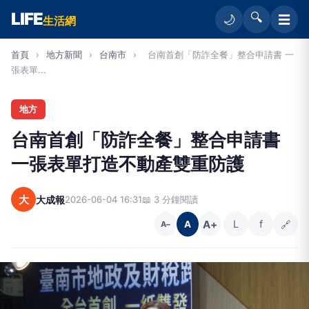
LIFE
🔍
☰
🌙
生活網
首頁
›
地方新聞
›
台南市
›
台南首創「防詐全餐」整合申請書 一
張表單...
地方
台南首創「防詐全餐」整合申請書
一張表單打造不動產雙重防護
大
大成報
2026-06-04 16:31
📖 3 分鐘閱讀
A+
L
f
🔗
A
A−