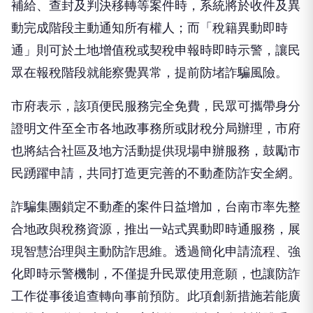
補給、查封及判決移轉等案件時，系統將於收件及異
動完成階段主動通知所有權人；而「稅籍異動即時
通」則可於土地增值稅或契稅申報時即時示警，讓民
眾在報稅階段就能察覺異常，提前防堵詐騙風險。
市府表示，該項便民服務完全免費，民眾可攜帶身分
證明文件至全市各地政事務所或財稅分局辦理，市府
也將結合社區及地方活動提供現場申辦服務，鼓勵市
民踴躍申請，共同打造更完善的不動產防詐安全網。
詐騙集團鎖定不動產的案件日益增加，台南市率先整
合地政與稅務資源，推出一站式異動即時通服務，展
現智慧治理與主動防詐思維。透過簡化申請流程、強
化即時示警機制，不僅提升民眾使用意願，也讓防詐
工作從事後追查轉向事前預防。此項創新措施若能廣