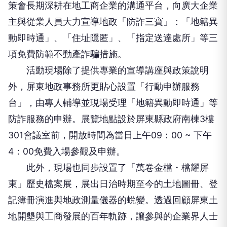
策會長期深耕在地工商企業的溝通平台，向廣大企業
主與從業人員大力宣導地政「防詐三寶」：「地籍異
動即時通」、「住址隱匿」、「指定送達處所」等三
項免費防範不動產詐騙措施。
活動現場除了提供專業的宣導講座與政策說明
外，屏東地政事務所更貼心設置「行動申辦服務
台」，由專人輔導並現場受理「地籍異動即時通」等
防詐服務的申辦。展覽地點設於屏東縣政府南棟3樓
301會議室前，開放時間為當日上午09：00 ~ 下午
4：00免費入場參觀及申辦。
此外，現場也同步設置了「萬卷金檔・檔耀屏
東」歷史檔案展，展出日治時期至今的土地圖冊、登
記簿冊演進與地政測量儀器的蛻變。透過回顧屏東土
地開墾與工商發展的百年軌跡，讓參與的企業界人士