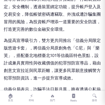
定」安全機制，透過裝置綁定功能，提升帳戶登入及
交易安全，降低帳號密碼遭竊取、外洩或遭詐騙集團
冒用的風險，為投資帳戶增添一道重要的安全防護，
打造更完善的數位金融安全環境。
為提高宣導吸引力，雙方更共同推出「信義分局限定
版悠遊卡套」，將信義分局原創角色「C尼」與「樂
芙」，搭配臺北地標臺北101等信義區特色景點，設
計成兼具實用性與收藏價值的犯罪預防宣導品，藉由
創意文宣拉近與民眾距離，讓更多民眾願意接觸警方
犯罪預防資訊，進一步提升宣導成效。
信義分局表示，詐騙手法日新月異，唯有透過公私協
🏠
⚡
🔥
🔍
力與持續宣導，才能有效提升全民識詐免疫力。民眾
首頁
即時
熱門
搜尋
Reels
如接獲疑似詐騙電話、簡訊、投資訊息或網路交易通