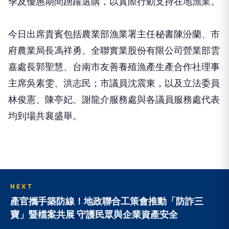
季及優惠期間踴躍選購，以實際行動支持在地漁業。
今日出席貴賓包括農業部漁業署主任秘書陳汾蘭、市
府農業局長馮祥勇、全聯實業股份有限公司營業部雲
嘉處長郭聖慧、台南市友善養殖漁產生產合作社理事
主席吳素雯、洪志民；市議員沈震東，以及立法委員
林俊憲、陳亭妃、謝龍介服務處與各議員服務處代表
均到場共襄盛舉。
NEXT
產官攜手築防線！地政聯合工策會推動「防詐三
寶」暨檔案共展 守護民眾與企業資產安全