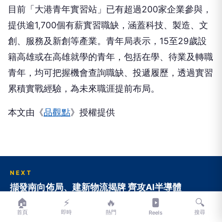
目前「大港青年實習站」已有超過200家企業參與，
提供逾1,700個有薪實習職缺，涵蓋科技、製造、文
創、服務及新創等產業。青年局表示，15至29歲設
籍高雄或在高雄就學的青年，包括在學、待業及轉職
青年，均可把握機會查詢職缺、投遞履歷，透過實習
累積實戰經驗，為未來職涯提前布局。
本文由《
品觀點
》授權提供
NEXT
擷發南向佈局、建新物流揭牌 齊攻AI半導體
🏠
⚡
🔥
🔍
向下繼續閱讀
首頁
即時
熱門
搜尋
Reels