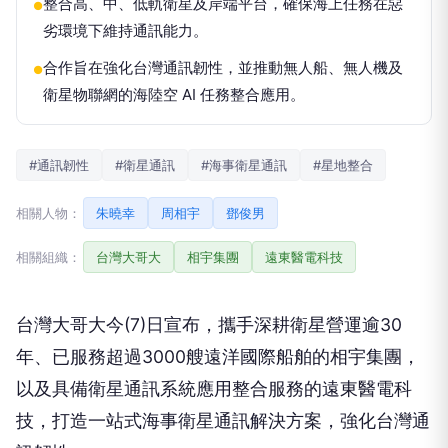
整合高、中、低軌衛星及岸端平台，確保海上任務在惡
●
劣環境下維持通訊能力。
合作旨在強化台灣通訊韌性，並推動無人船、無人機及
●
衛星物聯網的海陸空 AI 任務整合應用。
#通訊韌性
#衛星通訊
#海事衛星通訊
#星地整合
相關人物：
朱曉幸
周相宇
鄧俊男
相關組織：
台灣大哥大
相宇集團
遠東醫電科技
台灣大哥大今(7)日宣布，攜手深耕衛星營運逾30
年、已服務超過3000艘遠洋國際船舶的相宇集團，
以及具備衛星通訊系統應用整合服務的遠東醫電科
技，打造一站式海事衛星通訊解決方案，強化台灣通