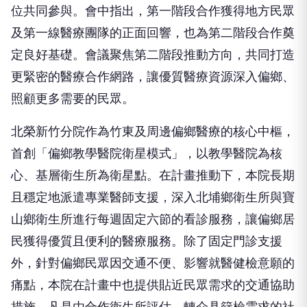
位共同參與。會中指出，第一階段合作獲得地方民眾
及第一線醫療團隊的正面回響，也為第二階段合作奠
定良好基礎。會議聚焦第二階段推動方向，共同打造
更緊密的醫療合作網路，讓優質醫療資源深入偏鄉、
照顧更多需要的民眾。
北榮新竹分院作為竹東及周邊偏鄉醫療的核心中樞，
首創「偏鄉教學醫院衛星模式」，以教學醫院為核
心、基層衛生所為衛星點。在計畫推動下，本院長期
且穩定地派遣專業醫師支援，深入北埔鄉衛生所與寶
山鄉衛生所進行每週固定六節的看診服務，讓偏鄉居
民獲得優質且便利的醫療服務。除了固定門診支援
外，針對偏鄉民眾因交通不便、影響就醫健檢意願的
痛點，本院在計畫中也提供貼近民眾需求的交通協助
措施。凡是由合作衛生所評估、轉介具篩檢需求的社