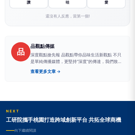
讚
哇
愛
還沒有人反應，當第一個!
品觀點傳媒
品
深度觀點搶先報 品觀點帶你品味生活新觀點 不只
是單純傳播媒體，更堅持“深度”的傳達，我們致力
於建立一個具有品質、品味、品行，值得信任的媒
查看更多文章 →
體品牌。聚焦時事議題提供有品、有價值且白色中
立之論點，讓觀眾可以從中獲得最真實的訊息。
NEXT
工研院攜手桃園打造跨域創新平台 共拓全球商機
向下繼續閱讀