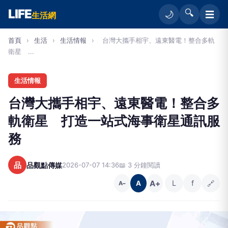
LIFE
🔍
☰
🌙
生活網
首頁
›
生活
›
生活情報
›
台灣大攜手相宇、遠東醫電！整合多軌
衛星 ...
生活情報
台灣大攜手相宇、遠東醫電！整合多
軌衛星 打造一站式海事衛星通訊服
務
品
品觀點傳媒
2026-07-07 14:36
📖 3 分鐘閱讀
A+
L
f
🔗
A
A−