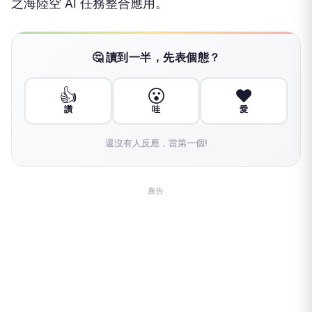
之海陸空 AI 任務整合應用。
🤔 讀到一半，先表個態？
👍
😮
❤️
讚
哇
愛
還沒有人反應，當第一個!
廣告