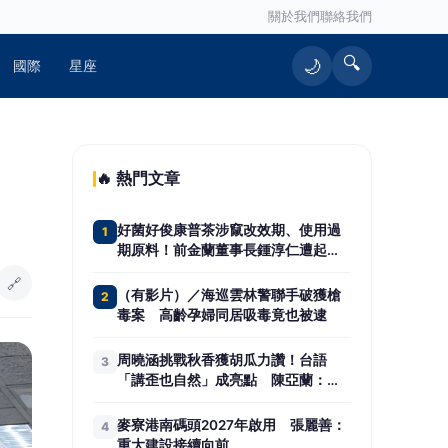
關於我們
聯絡我們
🔍
🌙
國際
星座
🔥 熱門文章
好菌好俊康普茶涉竄改效期、使用過
1
期原料！前金蘭董事長鍾淳仁遭起
訴 檢方建請從重量刑、沒收275萬
🔗
元犯罪所得
（有影片）／海巡雲林警聯手破獲槍
2
毒案 高齡孕婦同居吸毒竟也被逮
周曉涵挑戰秋香獲胡瓜力讚！台語
3
「講歪也自然」成亮點 陳亞蘭：她
不笑場的
麥寮港南碼頭2027年啟用 張麗善：
4
重大建設接續向前