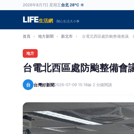
2026年8月7日 星期五
台北 28°C ☀️
LIFE
生活網
關心生活大小事
首頁
›
地方新聞
›
新北市
›
台電北西區處防颱整備會議 全
地方
台電北西區處防颱整備會
台
台灣好新聞
2026-07-09 15:18
📖 2 分鐘閱讀