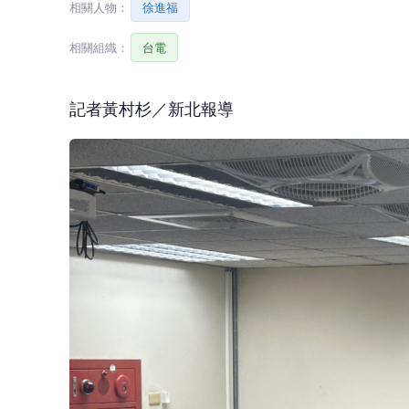
相關人物：
徐進福
相關組織：
台電
記者黃村杉／新北報導