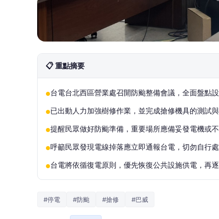
📋 重點摘要
台電台北西區營業處召開防颱整備會議，全面盤點設
●
已出動人力加強樹修作業，並完成搶修機具的測試與
●
提醒民眾做好防颱準備，重要場所應備妥發電機或不
●
呼籲民眾發現電線掉落應立即通報台電，切勿自行處
●
台電將依循復電原則，優先恢復公共設施供電，再逐
●
#停電
#防颱
#搶修
#巴威