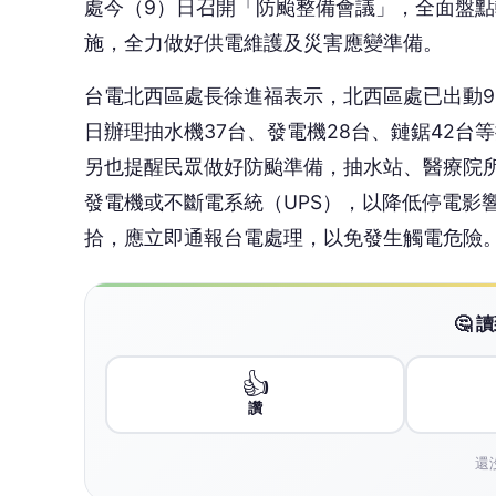
處今（9）日召開「防颱整備會議」，全面盤
施，全力做好供電維護及災害應變準備。
台電北西區處長徐進福表示，北西區處已出動94
日辦理抽水機37台、發電機28台、鏈鋸42
另也提醒民眾做好防颱準備，抽水站、醫療院
發電機或不斷電系統（UPS），以降低停電影
拾，應立即通報台電處理，以免發生觸電危險
🤔
👍
讚
還