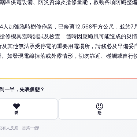
點轄區供電設備、防災資源及搶修量能，啟動各項防颱整
人加強臨時樹修作業，已修剪12,568平方公尺，並於7
台等搶修機具臨時測試及檢查，隨時因應颱風可能造成的災
所及其他無法承受停電的重要用電場所，請務必及早備妥
響。如發現電線掉落或外露情形，切勿靠近、碰觸或自行
。
 讀到一半，先表個態？
❤️
😡
愛
怒
沒有人反應，當第一個!