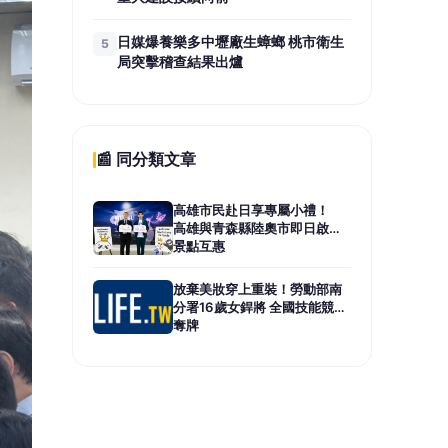
日媒爆養樂多中壢廠生蟑螂 桃市衛生
5
局突擊稽查結果出爐
📰 同分類文章
高雄市民赴日享專屬小禮！
高雄與青森縣陸奧市即日啟動
景點互惠
放棄美妝穿上重裝！勞動部南
分署16歲女銲將 全國技能競賽
奪牌