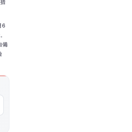
備措
月6
情。
自備
撿