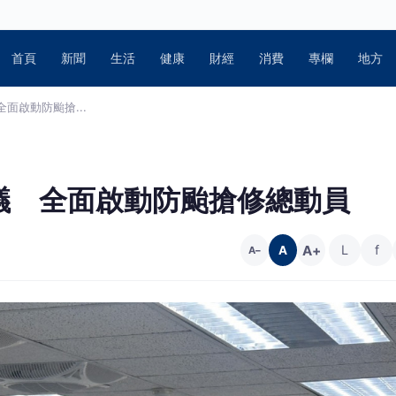
首頁
新聞
生活
健康
財經
消費
專欄
地方
面啟動防颱搶...
議 全面啟動防颱搶修總動員
A+
L
f
A
A−