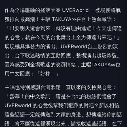
作為全場壓軸的搖滾天團
UVERworld
一登場便將氣
氛推向最高潮！主唱
TAKUYA∞
在台上熱血喊話：
「只要明天還會到來，就沒有理由逃避！今天想傳達
的心意，就在今天的台北舞台上全力傳達出來吧！」
展現極具爆發力的演出。
UVERworld
台上熱烈的演
出，台下歌迷熱情的互動回應，整場演出超級炸裂。
因為感受到全場歌迷的澎湃情緒，主唱
TAKUYA∞
也
用中文回應：「好棒！」
主唱也特別感謝台灣歌迷一直以來的支持與心意：
「螢幕上的中文歌詞，這是在台北的粉絲們體會了
UVERworld
的心意後幫我們翻譯的對吧？所以相信
這些話語一定能傳送到大家的身邊。想傳達給你的話
語，會不斷從這裡湧現出來，請接收這些話語。在下