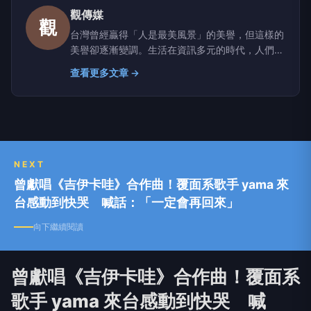
觀傳媒
觀
台灣曾經贏得「人是最美風景」的美譽，但這樣的
美譽卻逐漸變調。生活在資訊多元的時代，人們經
常面臨真假莫辨、是非難分的窘境，因此，獲取正
查看更多文章 →
確訊息，藉以判斷萬事萬物，已是現代人的基本需
求。 媒體的重要功能之一就是「守望」，「觀傳
媒」立足台灣、反映地方真實樣態，透過觀察社會
百態、聆聽不同聲音、匯集各方意見、凝聚正向能
量。 「觀傳媒」以善念關心生活、關懷社會、關
注未來，期望成為閱聽人的耳目，善盡媒體該有的
NEXT
責任。
曾獻唱《吉伊卡哇》合作曲！覆面系歌手 yama 來
台感動到快哭 喊話：「一定會再回來」
向下繼續閱讀
曾獻唱《吉伊卡哇》合作曲！覆面系
歌手 yama 來台感動到快哭 喊