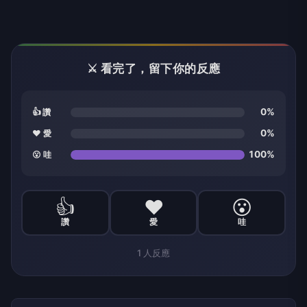
⚔️ 看完了，留下你的反應
0%
👍 讚
0%
❤️ 愛
100%
😮 哇
👍
❤️
😮
讚
愛
哇
1
人反應