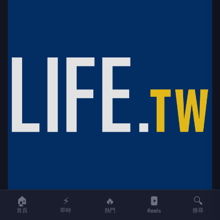
🏠
⚡
🔥
🔍
（觀傳媒中彰投新聞）【記者石振賢／南投報導】車
首頁
即時
熱門
搜尋
Reels
埕鐵道園區於今（115）年8月8日午後迎來了全線通