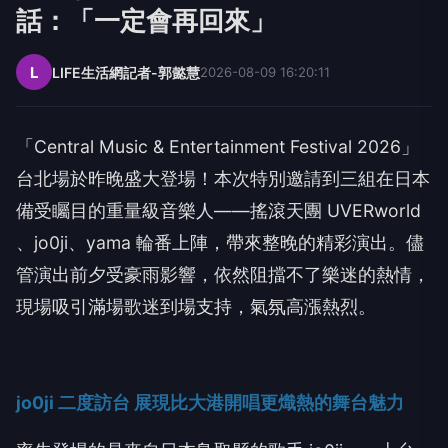
話：「一定會再回來」
L
LIFE生活網記者-郭懿慧
2026-08-09 16:20:11
「
Central Music & Entertainment Festival 2026
」
台北場於昨晚盛大登場！本次特別邀請到三組在日本
備受矚目的重量級音樂人
——
搖滾天團
UVERworld
、
jo0ji
、
yama
輪番上陣，帶來整晚的精彩演出。儘
管演出前夕受豪雨影響，依然阻擋不了樂迷的熱情，
現場吸引滿場歌迷到場支持，氣氛高漲熱烈。
jo0ji
二度訪台 展現比大港開唱更熾熱的舞台魅力