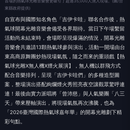
首場的熱氣球光雕音樂會更吸引了超過35,000人湧入現場。(圖/台
東縣政府提供)
自宣布與國際知名角色「吉伊卡哇」聯名合作後，熱
氣球開幕光雕音樂會備受各界期待。當日下午場繫留
活動尚未結束時，會場即呈現爆滿的情況，開幕光雕
音樂會共邀請13顆熱氣球參與演出，活動一開場由台
東高商原舞團炒熱現場氣氛，隨之而來的重頭戲【熱
氣球光雕X無人機X煙火展演】，無人機以群飛方式
配合音樂排列，呈現「吉伊卡哇們」的多種造型圖
案，整場演出搭配絢爛煙火秀照亮夜空讓觀眾驚呼連
連！最後由實力派唱將「曾沛慈」與人氣樂團「八三
夭」帶來壓軸演出，將現場氣氛再次沸騰，也為
「2026臺灣國際熱氣球嘉年華」的開幕光雕劃下精
彩句點。