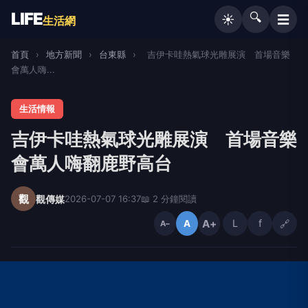
LIFE
🔍
☰
☀️
生活網
首頁
›
地方新聞
›
台東縣
›
吉伊卡哇熱氣球光雕展演 首場音樂
會萬人嗨...
生活情報
吉伊卡哇熱氣球光雕展演 首場音樂
會萬人嗨翻鹿野高台
觀
觀傳媒
2026-07-07 16:37
📖 2 分鐘閱讀
A+
L
f
🔗
A
A−