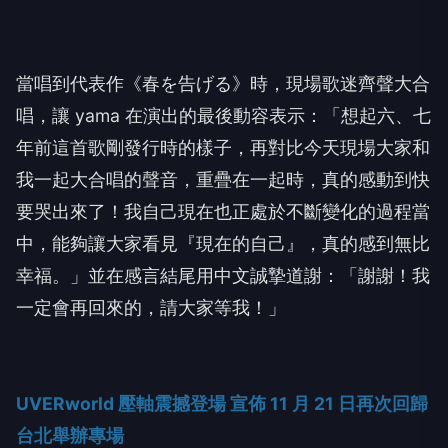
當唱到代表作《春を告げる》時，現場歌迷齊聲大合
唱，讓
yama
在演出的最後動容表示：「想起六、七
年前這首歌剛發行時的樣子，再對比今天現場大家和
我一起大合唱的聲音，重疊在一起時，真的感動到快
要哭出來了！我自己現在也正處於不斷變化的過程當
中，能夠讓大家看見『現在的自己』，真的感到無比
幸福。
」並在感言結尾用中文誠摯道謝：「謝謝！我
一定會再回來的，請大家等我！」
UVERworld
壓軸震撼登場 宣佈
11
月
21
日再次回歸
台北舉辦專場