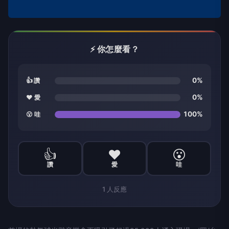
⚡ 你怎麼看？
0%
👍 讚
0%
❤️ 愛
100%
😮 哇
👍
❤️
😮
讚
愛
哇
1
人反應