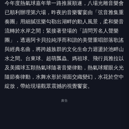
今年度熱氣球嘉年華一路推展順遂，八場光雕音樂會
已順利辦理第六場，昨夜的音樂饗宴由「弦音雅集重
奏團」用細膩弦樂勾勒出湖畔的動人風景，柔和樂音
流轉於水岸之間；緊接著登場的「請問芳名人聲樂
團」，透過阿卡貝拉純淨而和諧的美聲重唱部落歌謠
與經典名曲，將跨越族群的文化生命力迴盪於池畔山
水之間。台東球、超萌瓢蟲、媽祖球、飛行員雅拉以
及美國球五顆熱氣球隨著音樂律動，熱氣球耀眼火光
隨節奏律動，水舞水形於湖面交織變幻，水花於空中
綻放，帶給現場觀眾震撼的視覺饗宴。
廣告