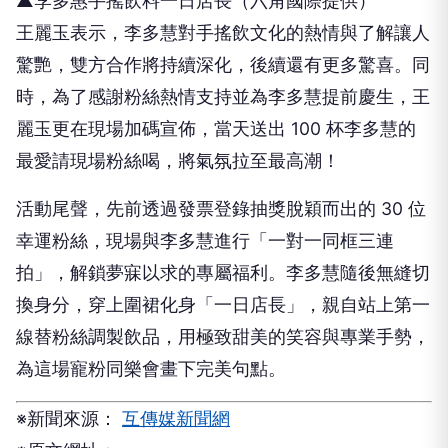
▲李多惠手搖飲料一日店長（六角國際提供）
​王麗玉表示，李多慧對手搖飲文化的熱情與了解讓人
驚艷，雙方合作將持續深化，後續還有更多驚喜。同
時，為了感謝粉絲熱情支持並為李多慧提前慶生，王
麗玉更在現場加碼宣佈，當天送出 100 杯李多慧的
最愛請現場粉絲喝，將氣氛拉至最高潮！
​活動尾聲，先前透過發票登錄抽獎脫穎而出的 30 位
幸運粉絲，現場與李多慧進行「一對一同框三連
拍」，解鎖夢寐以求的專屬福利。李多慧隨後無縫切
換身分，穿上圍裙化身「一日店長」，親自站上第一
線替粉絲調製飲品，用極致甜美的笑容與專業手勢，
為這場寵粉同樂會畫下完美句點。
※新聞來源：
互傳媒新聞網