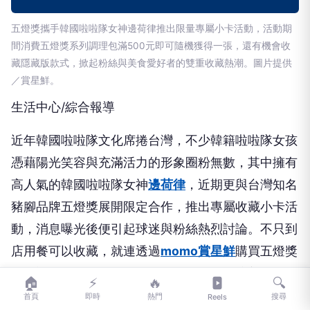
五燈獎攜手韓國啦啦隊女神邊荷律推出限量專屬小卡活動，活動期
間消費五燈獎系列調理包滿500元即可隨機獲得一張，還有機會收
藏隱藏版款式，掀起粉絲與美食愛好者的雙重收藏熱潮。圖片提供
／賞星鮮。
生活中心/綜合報導
近年韓國啦啦隊文化席捲台灣，不少韓籍啦啦隊女孩
憑藉陽光笑容與充滿活力的形象圈粉無數，其中擁有
高人氣的韓國啦啦隊女神
邊荷律
，近期更與台灣知名
豬腳品牌五燈獎展開限定合作，推出專屬收藏小卡活
動，消息曝光後便引起球迷與粉絲熱烈討論。不只到
店用餐可以收藏，就連透過
momo賞星鮮
購買五燈獎
人氣調理包，也能獲得限量邊荷律小卡，讓美食與偶
🏠
⚡
🔥
🔍
像魅力一次滿足。
首頁
即時
熱門
搜尋
Reels