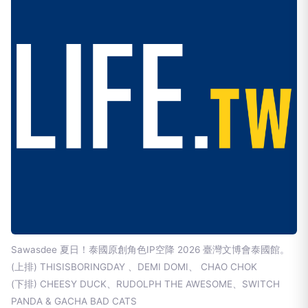
Sawasdee 夏日！泰國原創角色IP空降 2026 臺灣文博會泰國館。
(上排) THISISBORINGDAY 、DEMI DOMI、 CHAO CHOK
(下排) CHEESY DUCK、RUDOLPH THE AWESOME、SWITCH
PANDA & GACHA BAD CATS