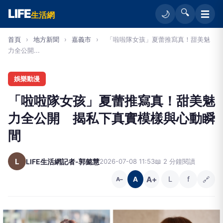
LIFE
🔍
☰
🌙
生活網
首頁
›
地方新聞
›
嘉義市
›
「啦啦隊女孩」夏蕾推寫真！甜美魅
力全公開...
娛樂動漫
「啦啦隊女孩」夏蕾推寫真！甜美魅
力全公開 揭私下真實模樣與心動瞬
間
L
LIFE生活網記者-郭懿慧
2026-07-08 11:53
📖 2 分鐘閱讀
A+
L
f
🔗
A
A−