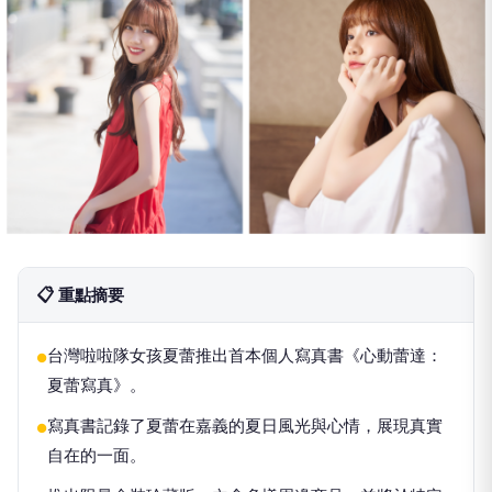
📋 重點摘要
台灣啦啦隊女孩夏蕾推出首本個人寫真書《心動蕾達：
●
夏蕾寫真》。
寫真書記錄了夏蕾在嘉義的夏日風光與心情，展現真實
●
自在的一面。